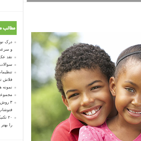
مطالب م
و سرعت
نقد عکس
سوالات
تنظیمات
فلاش تو
نمونه 
مجموعه
۳ روش 
فتوشاپ
۲۰ تک
را بهتر 