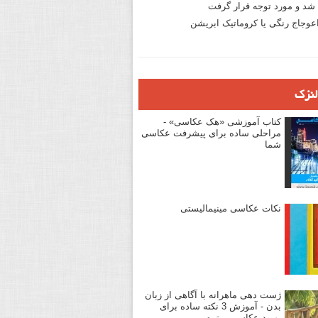
د و مورد توجه قرار گرفت
وجاج رنگی یا کروماتیک ابریشن
لنزک
کتاب آموزشی «هک عکاسی» -
مراحلی ساده برای پیشرفت عکاسی
شما
نکات عکاسی مینیمالیستی
ژست دهی ماهرانه با آگاهی از زبان
بدن - آموزش 3 نکته ساده برای
بهبود عکاسی پرتره