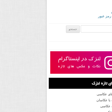
 رمز عبور
ی:
 تازه لنزک
های عکاسی
با عکاسان
 عکاسی