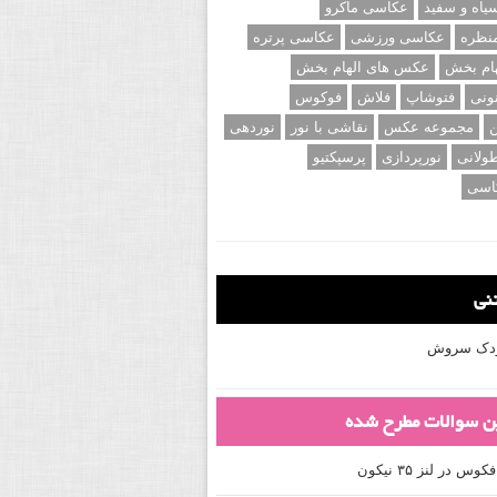
اه و سفید
عکاسی ماکرو
نظره
عکاسی ورزشی
عکاسی پرتره
ام بخش
عکس های الهام بخش
ونی
فتوشاپ
فلاش
فوکوس
ن
مجموعه عکس
نقاشی با نور
نوردهی
ولانی
نورپردازی
پرسپکتیو
اسی
تنی
کودک سروش
ین سوالات مطرح شده
 در لنز ۳۵ نیکون