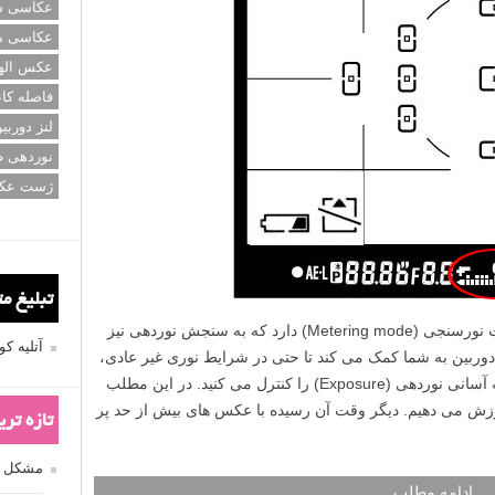
عکاسی سی
عکاسی م
عکس اله
فاصله کان
لنز دوربی
نوردهی ط
ژست عک
تبلیغ م
هر دوربین DSLR مدرنی چیزی به اسم حالت نورسنجی (Metering mode) دارد که به سنجش نوردهی نیز
آتلیه 
وربین به شما کمک می کند تا حتی در شرایط نوری غیر عادی،
عکس های بهتری بگیرید چراکه با کمک آن به آسانی نوردهی (Exposure) را کنترل می کنید. در این مطلب
وزش می دهیم. دیگر وقت آن رسیده با عکس های بیش از حد پر
تازه تر
مشکل فکوس
ادامه مطلب