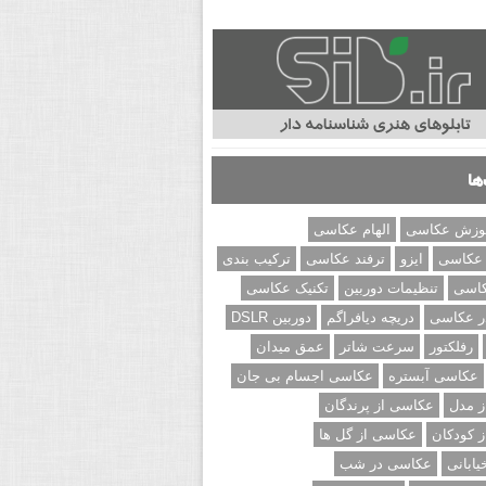
ها
وزش عکاسی
الهام عکاسی
 عکاسی
ایزو
ترفند عکاسی
ترکیب بندی
کاسی
تنظیمات دوربین
تکنیک عکاسی
ر عکاسی
دریچه دیافراگم
دوربین DSLR
رفلکتور
سرعت شاتر
عمق میدان
عکاسی آبستره
عکاسی اجسام بی جان
 مدل
عکاسی از پرندگان
 کودکان
عکاسی از گل ها
ابانی
عکاسی در شب