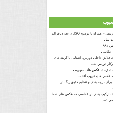
حبوب
درک نوردهی – همراه با توضیح ISO، دریچه دیافراگم
 شاتر
 #۹۹
 عکاسی
 فلاش داخلی دوربین: آشنایی با گزینه های
کار دوربین شما
های زیبای عکس های مفهومی
 عکس های غروب آفتاب
برای درجه بندی و تنظیم دقیق رنگ در
نیک ترکیب بندی در عکاسی که عکس های شما
می کنند