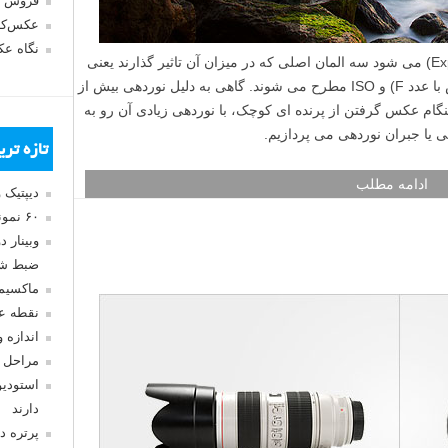
فروش 
عکس‌کا
نگاه ع
وقتی صحبت از نوردهی یا اکسپوژر (Exposure) می شود سه المان اصلی که در میزان آن تاثیر گذارند یعنی
سرعت شاتر، اندازه دریچه دیافراگم (نمایش با عدد F) و ISO مطرح می شوند. گاهی به دلیل نوردهی بیش از
گام عکس گرفتن از پرنده ای کوچک، با نوردهی زیادی آن رو به
 یا جبران نوردهی می پردازیم.
تازه تر
ادامه مطلب
دیپتیک 
۶۰ نمونه عکس سبک ماکسیمالیسم
وبینار 
ضبط شد
ماکسیم
نقطه ع
اندازه 
مراحل 
استودیو
دارند
پرتره د