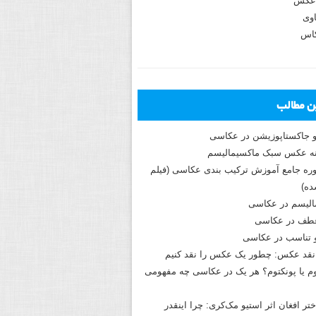
عکس
وی
کاس
ین مطالب
و جاکستا‌پوزیشن در عکاسی
دوره جامع آموزش ترکیب بندی عکاسی (فیلم
ه)
الیسم در عکاسی
طف در عکاسی
و تناسب در عکاسی
نقد عکس: چطور یک عکس را نقد کنیم
م یا پونکتوم؟ هر یک در عکاسی چه مفهومی
ختر افغان اثر استیو مک‌کری: چرا اینقدر