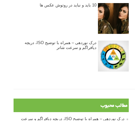
10 باید و نباید در روتوش عکس ها
درک نوردهی – همراه با توضیح ISO، دریچه
دیافراگم و سرعت شاتر
مطالب محبوب
درک نوردهی – همراه با توضیح ISO، دریچه دیافراگم و سرعت
شاتر
نقد عکس #۹۹