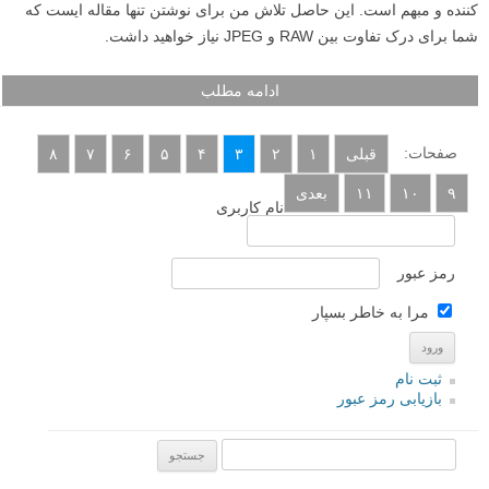
کننده و مبهم است. این حاصل تلاش من برای نوشتن تنها مقاله ایست که
شما برای درک تفاوت بین RAW و JPEG نیاز خواهید داشت.
ادامه مطلب
صفحات:
قبلی
۱
۲
۳
۴
۵
۶
۷
۸
۹
۱۰
۱۱
بعدی
نام کاربری
رمز عبور
مرا به خاطر بسپار
ثبت نام
بازیابی رمز عبور
جستجو یرای: