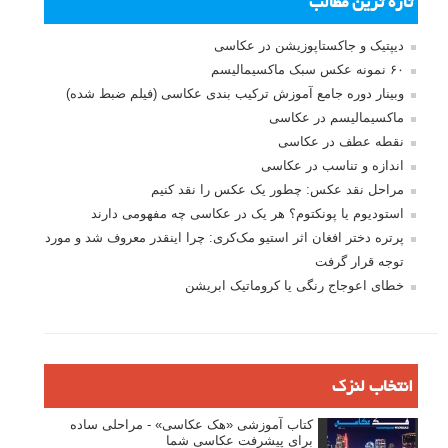
تازه ترین مطالب
دیپتیک و جاکستا‌پوزیشن در عکاسی
۶۰ نمونه عکس سبک ماکسیمالیسم
وبینار دوره جامع آموزش ترکیب بندی عکاسی (فیلم ضبط شده)
ماکسیمالیسم در عکاسی
نقطه عطف در عکاسی
اندازه و تناسب در عکاسی
مراحل نقد عکس: چطور یک عکس را نقد کنیم
استودیوم یا پونکتوم؟ هر یک در عکاسی چه مفهومی دارند
پرتره دختر افغان اثر استیو مک‌کری: چرا اینقدر معروف شد و مورد
توجه قرار گرفت
خطای اعوجاج رنگی یا کروماتیک ابریشن
انتخاب لنزک
کتاب آموزشی «هک عکاسی» - مراحلی ساده
برای پیشرفت عکاسی شما