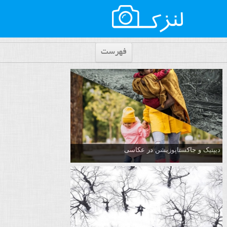
فهرست
دیپتیک و جاکستا‌پوزیشن در عکاسی