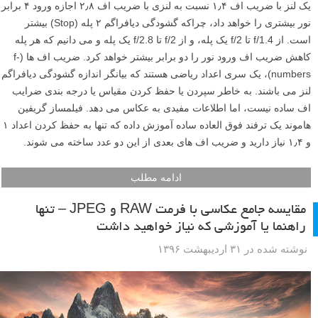
یک لنز با ضریب اف ۱٫۴ نسبت به لنزی با ضریب اف ۲٫۸ اجازه ورود ۴ برابر
نور بیشتری را خواهد داد، چراکه گشودگی دیافراگم ۲ پله (Stop) بیشتر
است. از f/1.4 تا f/2 یک پله، و از f/2 تا f/2.8 یک پله و می دانیم که هر پله
کاهش ضریب اف ورود نور را دو برابر بیشتر خواهد کرد. ضریب اف ها (f-
numbers)، یک سری اعداد ریاضی هستند که بیانگر اندازه گشودگی دیافراگم
لنز می باشند. به خاطر سپردن یا حفظ کردن مقیاس یا درجه بندی ضرایب
اف ساده نیست، اما اطلاعات مفیدی به عکاس می دهد. فیلمساز گریفین
هاموند یک ترفند فوق العاده ساده آموزش داده که تنها به حفظ کردن اعداد ۱
و ۱٫۴ نیاز دارید و ضریب اف های بعدی از این دو عدد ساخته می شوند.
ادامه مطلب
مقایسه جامع عکاسی با فرمت RAW و JPEG – تنها
راهنما یا آموزشی که نیاز خواهید داشت
نوشته شده در ۳۱ اردیبهشت ۱۳۹۶