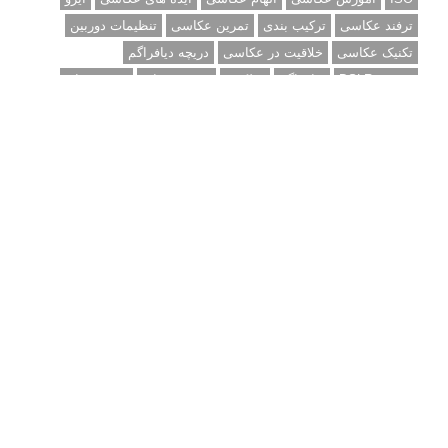
آموزش انتخاب رنگ در عکاسی از کودکان
10 باید و نباید در روتوش عکس ها
درک نوردهی – همراه با توضیح ISO، دریچه
دیافراگم و سرعت شاتر