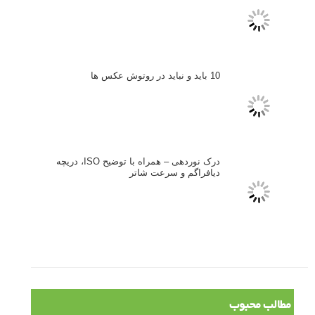
فروش عکس
عکس‌کاوی
نگاه عکاس
تازه ترین مطالب
دیپتیک و جاکستا‌پوزیشن در عکاسی
۶۰ نمونه عکس سبک ماکسیمالیسم
وبینار دوره جامع آموزش ترکیب بندی عکاسی (فیلم ضبط شده)
ماکسیمالیسم در عکاسی
نقطه عطف در عکاسی
اندازه و تناسب در عکاسی
مراحل نقد عکس: چطور یک عکس را نقد کنیم
استودیوم یا پونکتوم؟ هر یک در عکاسی چه مفهومی دارند
پرتره دختر افغان اثر استیو مک‌کری: چرا اینقدر معروف شد و مورد
توجه قرار گرفت
خطای اعوجاج رنگی یا کروماتیک ابریشن