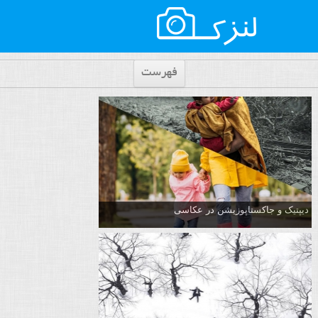
فهرست
دیپتیک و جاکستا‌پوزیشن در عکاسی