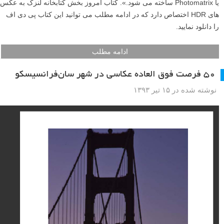
اگر با اصطلاح «دامنه رنگی بالا» یا «اچ دی آر – HDR» آشنایی ندارید: «
دامنه رنگی بالا به عکسی گفته می شود که از ترکیب چند عکس دیگر که با