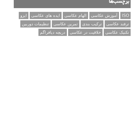
آموزش انتخاب رنگ در عکاسی از کودکان
10 باید و نباید در روتوش عکس ها
درک نوردهی – همراه با توضیح ISO، دریچه
دیافراگم و سرعت شاتر