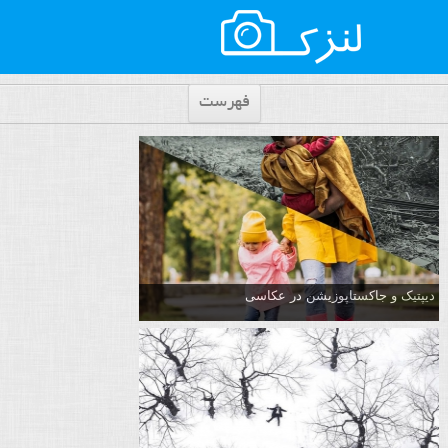
فهرست
دیپتیک و جاکستا‌پوزیشن در عکاسی