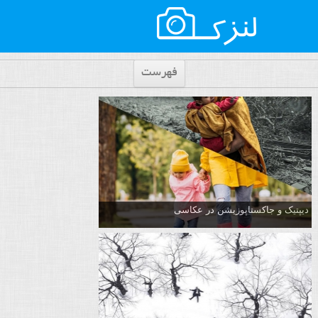
فهرست
دیپتیک و جاکستا‌پوزیشن در عکاسی