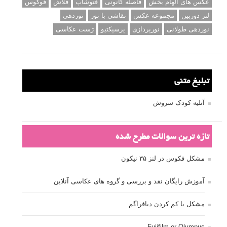
عکس های الهام بخش
فاصله کانونی
فتوشاپ
فلاش
فوکوس
لنز دوربین
مجموعه عکس
نقاشی با نور
نوردهی
نوردهی طولانی
نورپردازی
پرسپکتیو
ژست عکاسی
تبلیغ متنی
آتلیه کودک سروش
تازه ترین سوالات مطرح شده
مشکل فکوس در لنز ۳۵ نیکون
آموزش رایگان نقد و بررسی و گروه های عکاسی آنلاین
مشکل با کم کردن دیافراگم
Fujifilm or Olympus