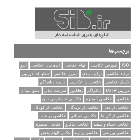
برچسب‌ها
ISO
آموزش عکاسی
الهام عکاسی
ایده های عکاسی
ایزو
ترفند عکاسی
ترکیب بندی
تمرین عکاسی
تنظیمات دوربین
تکنیک عکاسی
خلاقیت در عکاسی
دریچه دیافراگم
دوربین DSLR
دیافراگم
رفلکتور
سرعت شاتر
عمق میدان
عکاسی
عکاسی آبستره
عکاسی اجسام بی جان
عکاسی از مدل
عکاسی از پرندگان
عکاسی از کودکان
عکاسی از گل ها
عکاسی خیابانی
عکاسی در شب
عکاسی سیاه و سفید
عکاسی ماکرو
عکاسی منظره
عکاسی ورزشی
عکاسی پرتره
عکس الهام بخش