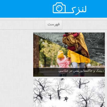
فهرست
دیپتیک و جاکستا‌پوزیشن در عکاسی