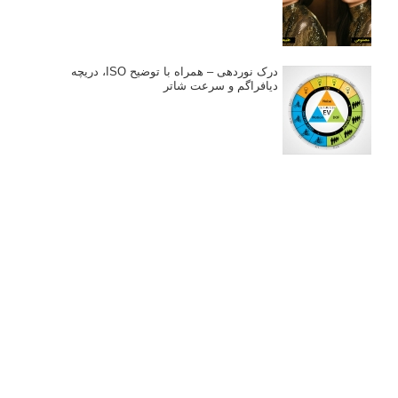
درک نوردهی – همراه با توضیح ISO، دریچه
دیافراگم و سرعت شاتر
مطالب محبوب
درک نوردهی – همراه با توضیح ISO، دریچه دیافراگم و سرعت
شاتر
نقد عکس #۹۹
سوالات عکاسی
تنظیمات فلاش داخلی دوربین: آشنایی با گزینه های فلاش توکار
دوربین شما