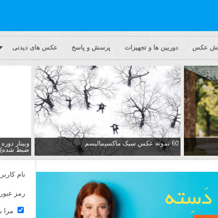
یش عکس
دوربین ها و تجهیزات
پرسش و پاسخ
عکس های دیدنی
60 نمونه عکس سبک ماکسیمالیسم
وبینار دور
ضبط شده)
نام کاربر
رمز عبور
مرا ب