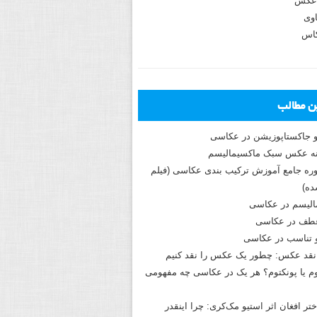
عکس
وی
کاس
ین مطالب
و جاکستا‌پوزیشن در عکاسی
دوره جامع آموزش ترکیب بندی عکاسی (فیلم
ه)
الیسم در عکاسی
طف در عکاسی
و تناسب در عکاسی
نقد عکس: چطور یک عکس را نقد کنیم
م یا پونکتوم؟ هر یک در عکاسی چه مفهومی
ختر افغان اثر استیو مک‌کری: چرا اینقدر