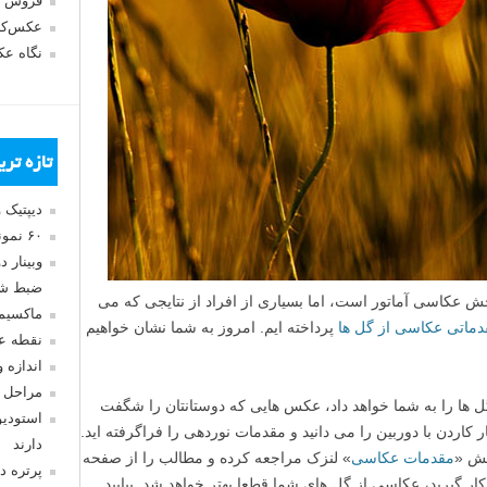
فروش 
عکس‌کا
نگاه ع
تازه تر
دیپتیک 
۶۰ نمونه عکس سبک ماکسیمالیسم
وبینار 
ضبط شد
 عکاسی آماتور است، اما بسیاری از افراد از نتایجی که می
ماکسیم
دماتی عکاسی از گل ها
پرداخته ایم. امروز به شما نشان خواهیم
نقطه ع
اندازه 
مراحل 
ل ها را به شما خواهد داد، عکس هایی که دوستانتان را شگفت
استودیو
کاردن با دوربین را می دانید و مقدمات نوردهی را فراگرفته اید.
دارند
خش «
مقدمات عکاسی
» لنزک مراجعه کرده و مطالب را از صفحه
پرتره د
کار گیرید، عکاسی از گل های شما قطعا بهتر خواهد شد. بیایید