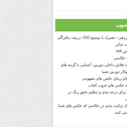
حبوب
درک نوردهی – همراه با توضیح ISO، دریچه دیافراگم
 شاتر
 #۹۹
 عکاسی
 فلاش داخلی دوربین: آشنایی با گزینه های
کار دوربین شما
های زیبای عکس های مفهومی
 عکس های غروب آفتاب
برای درجه بندی و تنظیم دقیق رنگ در
نیک ترکیب بندی در عکاسی که عکس های شما
می کنند