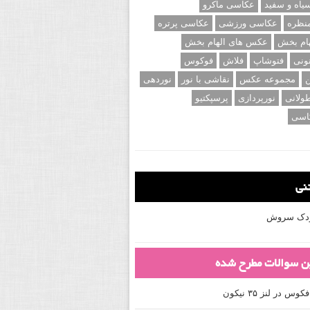
اه و سفید
عکاسی ماکرو
نظره
عکاسی ورزشی
عکاسی پرتره
ام بخش
عکس های الهام بخش
ونی
فتوشاپ
فلاش
فوکوس
ن
مجموعه عکس
نقاشی با نور
نوردهی
ولانی
نورپردازی
پرسپکتیو
اسی
تنی
کودک سروش
ین سوالات مطرح شده
 در لنز ۳۵ نیکون