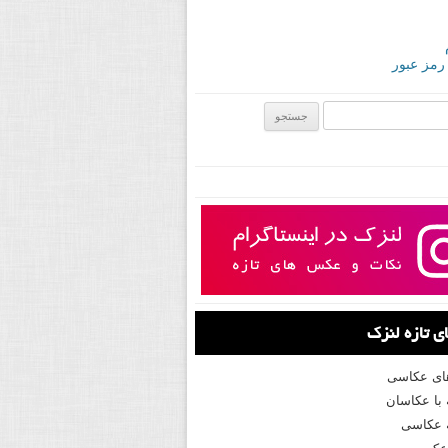
 رمز عبور
ی:
 تازه لنزک
های عکاسی
با عکاسان
 عکاسی