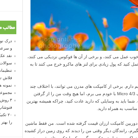
مطالب م
و سرعت
نقد عکس
خوب عمل می کنند، و برخی از آن ها فوکوس نزدیکی می کنند،
سوالات
 می توانید به خوبی عکاس های DSLR عمل کنید که پول زیادی برای لنز های ماکرو خرج می کنند تا به
تنظیمات
فلاش تو
نمونه 
دارم. برخی از کامپکت های مدرن می توانند، با اختلاف چند
مجموعه
اینج، مانند لنز فوکوس کنند. بعضی روز ها یک Micro 4/3 با خودم می برم، اما هیچ وقت من را از گرفتن
۳ روش 
ما باید به وسایلی که دارید عادت کنید، چراکه همیشه بهترین
فتوشاپ
ناسب به همراه دارید.
۲۰ تک
را بهتر 
ک دوربین کامپکت ارزان قیمت گرفته شده است. من فقط ماشین
یرم، رانندگان دیگر وقتی من را دیدند که روی زمین دراز کشیده
، چراکه می خواستم عکسی بگیریم که با عکس های بقیه مردم