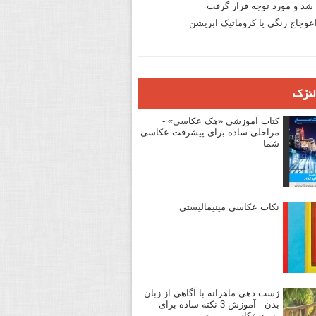
د و مورد توجه قرار گرفت
وجاج رنگی یا کروماتیک ابریشن
لنزک
کتاب آموزشی «هک عکاسی» -
مراحلی ساده برای پیشرفت عکاسی
شما
نکات عکاسی مینیمالیستی
ژست دهی ماهرانه با آگاهی از زبان
بدن - آموزش 3 نکته ساده برای
بهبود عکاسی پرتره