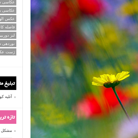
عکاسی سی
عکاسی م
عکس اله
فاصله کان
لنز دوربی
نوردهی ط
ژست عک
تبلیغ م
آتلیه 
تازه تر
مشکل فکوس