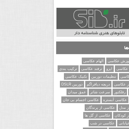
ها
وزش عکاسی
الهام عکاسی
 عکاسی
ایزو
ترفند عکاسی
ترکیب بندی
کاسی
تنظیمات دوربین
تکنیک عکاسی
ر عکاسی
دریچه دیافراگم
دوربین DSLR
رفلکتور
سرعت شاتر
عمق میدان
عکاسی آبستره
عکاسی اجسام بی جان
 مدل
عکاسی از پرندگان
 کودکان
عکاسی از گل ها
ابانی
عکاسی در شب