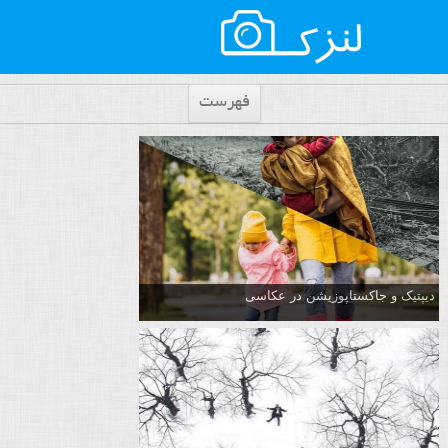
فهرست
دیپتیک و جاکستا‌پوزیشن در عکاسی