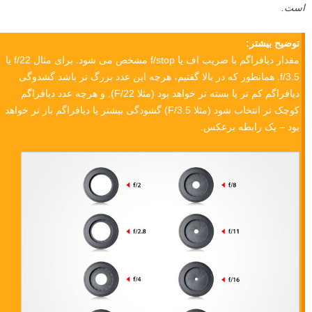
است.
توضیح بیشتر:
مقدار دیافراگم با ضریب اف یا f/stop مشخص می شود. برای مثال f/22 یا
f/3.5. همانطور که در بالا گفتیم، هرچه این عدد بزرگ تر باشد گشدوگی
دیافراگم کم تر یا بسته تر خواهد بود (مثلا F/22). و هرچه عدد دیافراگم
کوچک تر انتخاب شود (مثلا F/3.5) گشودگی بیشتر یا دیافراگم باز تر خواهد
بود – یک رابطه برعکس.