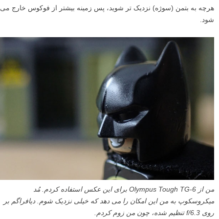
هرچه به بتمن (سوژه) نزدیک تر شوید، پس زمینه بیشتر از فوکوس خارج می
شود.
من از Olympus Tough TG-6 برای این عکس استفاده کردم. مُد
میکروسکوپ به من این امکان را می دهد که خیلی نزدیک شوم. دیافراگم بر
روی f/6.3 تنظیم شده، چون من زوم کردم.