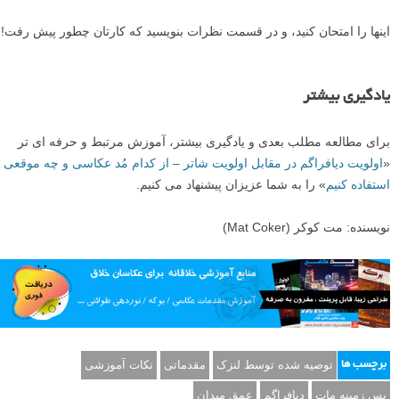
شما دانش خود را به عنوان یک عکاس افزایش داده اید!
بعد از مطالعه آموزش عکاسی امروز لنزک، شما چهار چیز که مُد اولویت
دیافراگم برای آن عالی است را یاد گرفته اید. این افکت های خلاقانه تنها با
باز و بسته کردن دیافراگم به دست می آیند:
– با باز کردن دیافراگم پس زمینه خود را مات کنید.
– با بستن دیافراگم یک منظره را در فوکوس نگه دارید.
– با بستن دیافراگم یک افکت ستاره ای ایجاد کنید.
– با باز کردن دیافراگم عکس های کم نور را بهبود بخشید.
تمرکز بر این تنظیمات دوربین به بهبود عکاسی شما کمک کرده و سردرگمی
شما را در مورد تنظیمات دوربین از بین می برد.