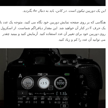
این یک دوربین نیکون است. در کانن، باید به دنبال Av بگردید.
هنگامی که بر روی صفحه نمایش دوربین خود نگاه می کنید، متوجه یک عدد با
یک حرف F در کنار آن خواهید شد. این مقدار دیافراگم شماست. از اسکرول
روی دوربین خود برای تغییر آن عدد استفاده کنید. آزمایش کنید و ببینید چقدر
می توانید آن عدد را کم و زیاد کنید.