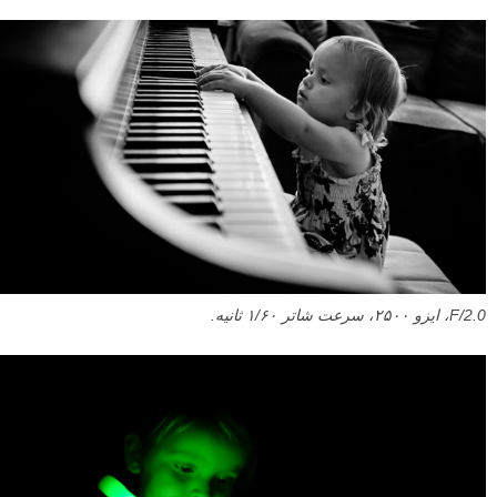
بمانید، و صبر کنید تا سوژه هم ثابت شود، عکس نسبتا شارپی به دست
خواهید آورد.
من این پرتره (نورپردازی شده با) نور شمع را در F/2.0، ایزو ۴۰۰۰، و
سرعت شاتر ۱/۶۰ ثانیه گرفتم.