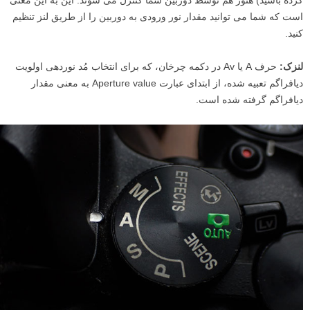
کرده باشید) هنوز هم توسط دوربین شما کنترل می شوند. این به این معنی
است که شما می توانید مقدار نور ورودی به دوربین را از طریق لنز تنظیم
کنید.
لنزک:
حرف A یا Av در دکمه چرخان، که برای انتخاب مُد نوردهی اولویت
دیافراگم تعبیه شده، از ابتدای عبارت Aperture value به معنی مقدار
دیافراگم گرفته شده است.