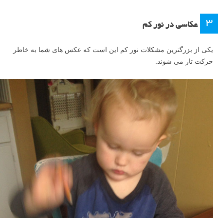
برای این عکس، دیافراگم را بر روی F/8 تنظیم کردم. من فکر می کردم که
ثبت این پل با استفاده از افکت ستاره ای جالب خواهد بود. اما از زاویه آن
ناامید شدم. هنگامی که رودخانه یخ بزند، من قصد دارم برگردم و از یک زاویه
متفاوت از پل عکس بگیرم. من این عکس را یک «عکس طرح اولیه» در نظر
می گیرم. من آن را امتحان کردم، و می دانم ارزشش را دارد که بعدا عکس
دیگری را نیز امتحان کنم.
بیشتر بیاموزید:
آموزش عکاسی گام به گام افکت ستاره ای زیبای نور
افکت ستاره ای یکی از خلاقانه ترین چیزهایی است که مُد اولویت دیافراگم
برای آن عالی است. اکنون بیایید یکی از بزرگترین مشکلاتی که مُد اولویت
دیافراگم به حل آن کمک می کند را ببینیم.