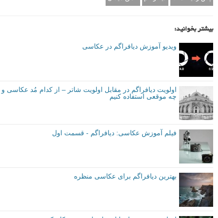
اینها را امتحان کنید، و در قسمت نظرات بنویسید که کارتان چطور پیش رفت!
یادگیری بیشتر
برای مطالعه مطلب بعدی و یادگیری بیشتر، آموزش مرتبط و حرفه ای تر
«
اولویت دیافراگم در مقابل اولویت شاتر – از کدام مُد عکاسی و چه موقعی
استفاده کنیم
» را به شما عزیزان پیشنهاد می کنیم.
نویسنده: مت کوکر (Mat Coker)
توصیه شده توسط لنزک
مقدماتی
نکات آموزشی
برچسب ها
پس زمینه مات
دیافراگم
عمق میدان