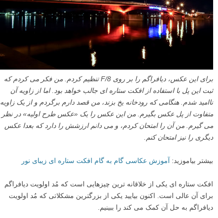
من برای این عکس منظره، دیافراگم را تا F/8 بستم.