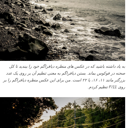
به یاد داشته باشید که در عکس های منظره دیافراگم خود را ببندید تا کل
صحنه در فوکوس بماند. بستن دیافراگم به معنی تنظیم آن بر روی یک عدد
بزرگتر مانند ۱۱، ۱۶، یا ۲۲ است. من برای این عکس منظره دیافراگم را بر
روی F/11 تنظیم کردم.