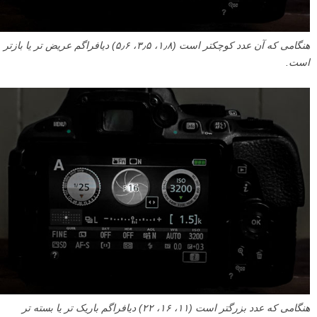
هنگامی که آن عدد کوچکتر است (۱٫۸، ۳٫۵، ۵٫۶) دیافراگم عریض تر یا بازتر
است.
هنگامی که عدد بزرگتر است (۱۱، ۱۶، ۲۲) دیافراگم باریک تر یا بسته تر