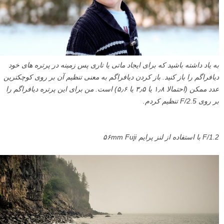
به یاد داشته باشید که برای ایجاد ماتی یا تاری پس زمینه در پرتره های خود
دیافراگم را باز کنید. باز کردن دیافراگم به معنی تنظیم آن بر روی کوچکترین
عدد ممکن (احتمالا ۱٫۸ یا ۳٫۵ یا ۵٫۶) است. من برای این پرتره دیافراگم را
بر روی F/2.5 تنظیم کردم.
F/1.2 با استفاده از لنز پرایم ۵۶mm Fuji