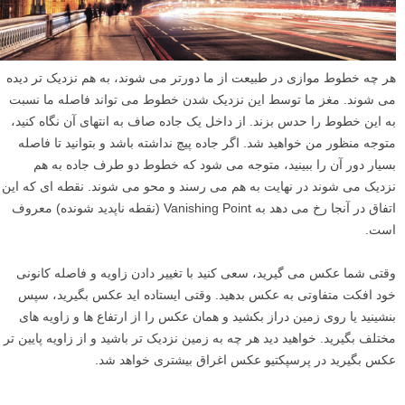
هر چه خطوط موازی در طبیعت از ما دورتر می شوند، به هم نزدیک تر دیده
می شوند. مغز ما توسط این نزدیک شدن خطوط می تواند فاصله ما نسبت
به این خطوط را حدس بزند. از داخل یک جاده صاف به انتهای آن نگاه کنید،
متوجه منظور من خواهید شد. اگر جاده پیچ نداشته باشد و بتوانید تا فاصله
بسیار دور آن را ببینید، متوجه می شود که خطوط دو طرف جاده به هم
نزدیک می شوند در نهایت به هم می رسند و محو می شوند. نقطه ای که این
اتفاق در آنجا رخ می دهد به Vanishing Point (نقطه ناپدید شونده) معروف
است.
وقتی شما عکس می گیرید، سعی کنید با تغییر دادن زاویه و فاصله کانونی
خود افکت متفاوتی به عکس بدهید. وقتی ایستاده اید عکس بگیرید، سپس
بنشینید یا روی زمین دراز بکشید و همان عکس را از ارتفاع ها و زاویه های
مختلف بگیرید. خواهید دید هر چه به زمین نزدیک تر باشید و از زاویه پایین تر
عکس بگیرید در پرسپکتیو عکس اغراق بیشتری خواهد شد.