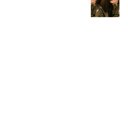
درک نوردهی – همراه با توضیح ISO، دریچه
دیافراگم و سرعت شاتر
مطالب محبوب
درک نوردهی – همراه با توضیح ISO، دریچه دیافراگم و سرعت
شاتر
نقد عکس #۹۹
سوالات عکاسی
تنظیمات فلاش داخلی دوربین: آشنایی با گزینه های فلاش توکار