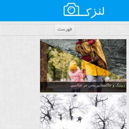
فهرست
دیپتیک و جاکستا‌پوزیشن در عکاسی