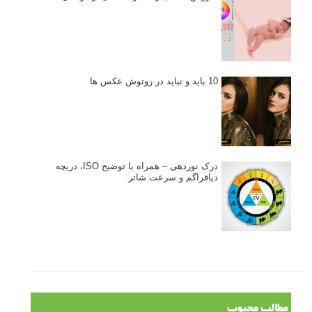
10 باید و نباید در روتوش عکس ها
درک نوردهی – همراه با توضیح ISO، دریچه
دیافراگم و سرعت شاتر
مطالب محبوب