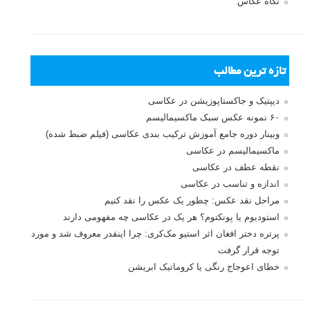
نگاه عکاس
تازه ترین مطالب
دیپتیک و جاکستا‌پوزیشن در عکاسی
۶۰ نمونه عکس سبک ماکسیمالیسم
وبینار دوره جامع آموزش ترکیب بندی عکاسی (فیلم ضبط شده)
ماکسیمالیسم در عکاسی
نقطه عطف در عکاسی
اندازه و تناسب در عکاسی
مراحل نقد عکس: چطور یک عکس را نقد کنیم
استودیوم یا پونکتوم؟ هر یک در عکاسی چه مفهومی دارند
پرتره دختر افغان اثر استیو مک‌کری: چرا اینقدر معروف شد و مورد
توجه قرار گرفت
خطای اعوجاج رنگی یا کروماتیک ابریشن