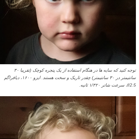
توجه کنید که سایه ها در هنگام استفاده از یک پنجره کوچک (تقریبا ۳۰
سانتیمتر در ۳۰ سانتیمتر) چقدر تاریک و سخت هستند. ایزو ۱۶۰۰، دیافراگم
f/2.5، سرعت شاتر ۱/۳۲۰ ثانیه.