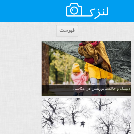
فهرست
دیپتیک و جاکستا‌پوزیشن در عکاسی