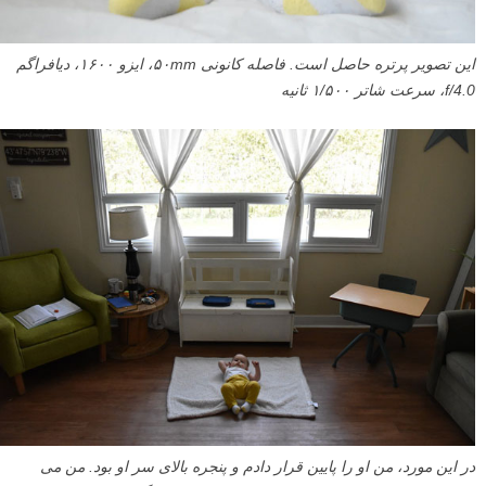
این تصویر پرتره حاصل است. فاصله کانونی ۵۰mm، ایزو ۱۶۰۰، دیافراگم
f/4.0، سرعت شاتر ۱/۵۰۰ ثانیه
در این مورد، من او را پایین قرار دادم و پنجره بالای سر او بود. من می