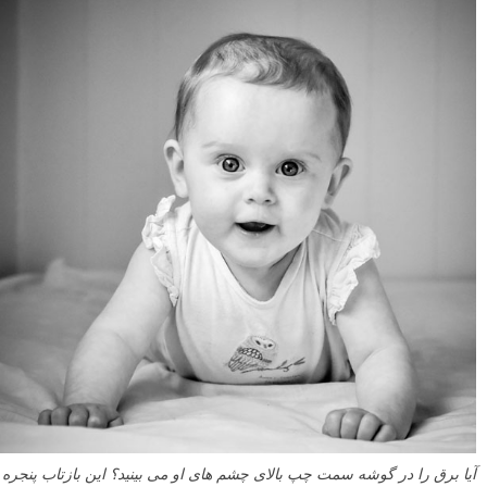
آیا برق را در گوشه سمت چپ بالای چشم های او می بینید؟ این بازتاب پنجره