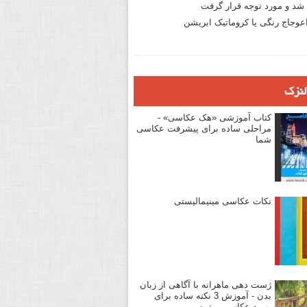
د و مورد توجه قرار گرفت
وجاج رنگی یا کروماتیک ابریشن
لنزک
کتاب آموزشی «هک عکاسی» -
مراحلی ساده برای پیشرفت عکاسی
شما
نکات عکاسی مینیمالیستی
ژست دهی ماهرانه با آگاهی از زبان
بدن - آموزش 3 نکته ساده برای
بهبود عکاسی پرتره