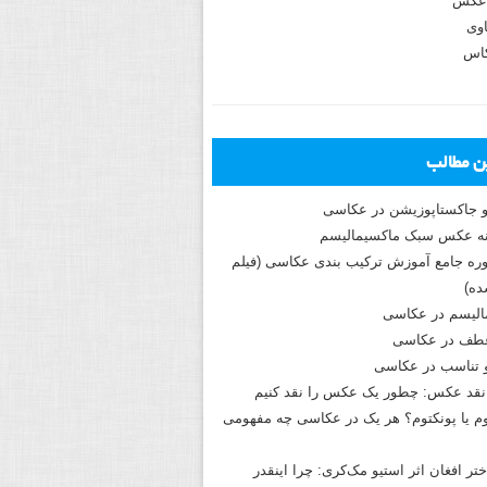
عکس
وی
کاس
ین مطالب
و جاکستا‌پوزیشن در عکاسی
دوره جامع آموزش ترکیب بندی عکاسی (فیلم
ه)
الیسم در عکاسی
طف در عکاسی
و تناسب در عکاسی
نقد عکس: چطور یک عکس را نقد کنیم
م یا پونکتوم؟ هر یک در عکاسی چه مفهومی
ختر افغان اثر استیو مک‌کری: چرا اینقدر