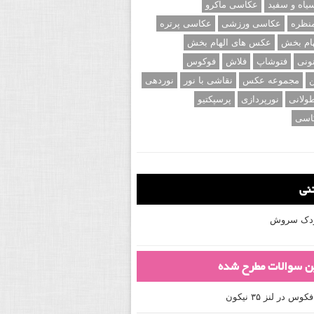
اه و سفید
عکاسی ماکرو
نظره
عکاسی ورزشی
عکاسی پرتره
ام بخش
عکس های الهام بخش
ونی
فتوشاپ
فلاش
فوکوس
ن
مجموعه عکس
نقاشی با نور
نوردهی
ولانی
نورپردازی
پرسپکتیو
اسی
تنی
کودک سروش
ین سوالات مطرح شده
 در لنز ۳۵ نیکون