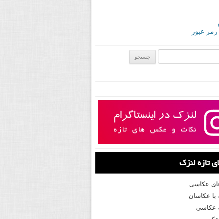
 رمز عبور
ی:
 تازه لنزک
های عکاسی
با عکاسان
 عکاسی