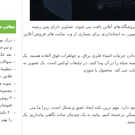
شگاه های آنلاین یافت می شوند. تصاویر دارای پس زمینه
مطالب م
صویر، به استانداردی برای بسیاری از وب سایت های فروش آنلاین
و سرعت
نقد عکس
ادن جزئیات اشیاء فلزی براق، و جواهرات فوق العاده هستند. یک
سوالات
ه سیاه را در آن پیدا کنید، در تبلیغات لوکس است. یک تصویر به
تنظیمات
 جلب می کند: محصول یا سوژه.
فلاش تو
نمونه 
مجموعه
۳ روش 
فتوشاپ
ود دارد. مهم ترین نکته ایجاد عمق و شکل است، زیرا ما می
۲۰ تک
ن برجسته کنیم. بیایید به یک چیدمان ساده نگاهی بیاندازیم: یک
را بهتر 
فید.