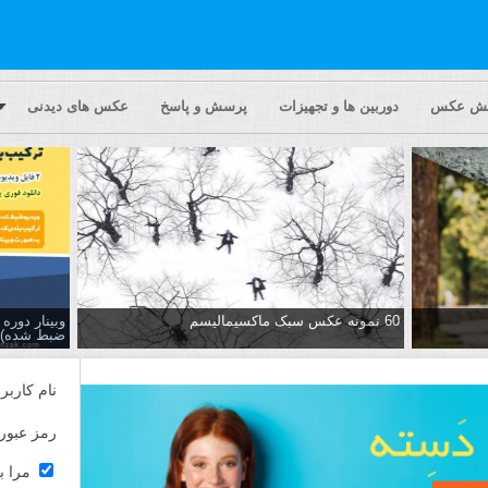
یش عکس
دوربین ها و تجهیزات
پرسش و پاسخ
عکس های دیدنی
60 نمونه عکس سبک ماکسیمالیسم
وبینار دور
ضبط شده)
نام کاربر
رمز عبور
مرا ب