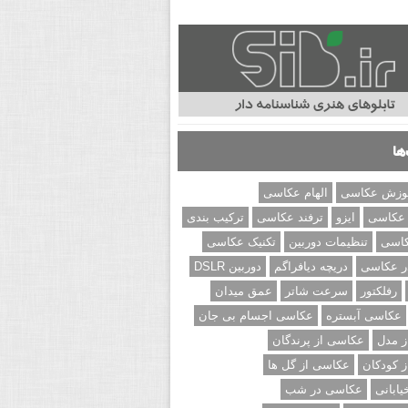
ها
وزش عکاسی
الهام عکاسی
 عکاسی
ایزو
ترفند عکاسی
ترکیب بندی
کاسی
تنظیمات دوربین
تکنیک عکاسی
ر عکاسی
دریچه دیافراگم
دوربین DSLR
رفلکتور
سرعت شاتر
عمق میدان
عکاسی آبستره
عکاسی اجسام بی جان
 مدل
عکاسی از پرندگان
 کودکان
عکاسی از گل ها
ابانی
عکاسی در شب