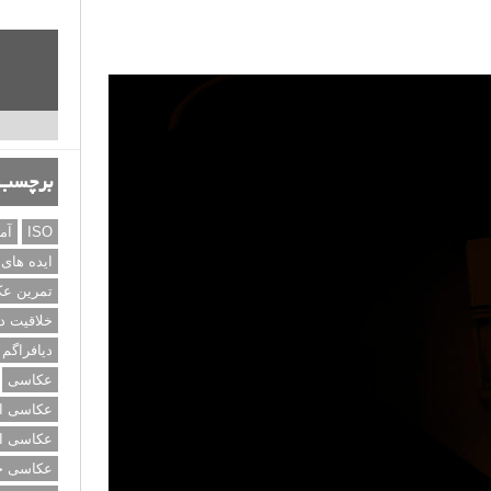
برچسب‌
ISO
آم
ایده های
تمرین ع
خلاقیت د
دیافراگم
عکاسی
عکاسی از
عکاسی از
عکاسی خی