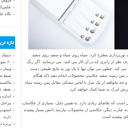
فروش 
عکس‌کا
نگاه ع
تازه تر
رد نورپردازی مطرح کرد، سیاه روی سیاه و سفید روی سفید
دیپتیک 
ف نظر از ژانری که در آن کار می کنند، می ترسانند. اگر رنگ
۶۰ نمونه عکس سبک ماکسیمالیسم
ی کند، چطور می توان تنها با یک نور به نتایج طبیعی دست
وبینار 
ک پس زمینه سفید عکاسی محصولات انجام دهید (که هنگام
ضبط شد
 چه بخواهید از یک مدل با لباس مشکی مقابل پس زمینه سیاه
ماکسیم
وزش لنزک به شما کمک خواهند کرد.
نقطه ع
اندازه 
است که تقاضای زیادی دارد. به همین دلیل، بسیاری از عکاسان،
مراحل 
ه عبارت دیگر، عکاسی از محصولات نیازمند دانش بسیار پیچیده
استودیو
ای پیچیده است.
دارند
پرتره د