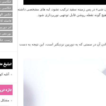
عکاسی سی
عکاسی م
 شیء در پس زمینه سفید ترکیب نشود، لبه های مشخصی داشته
عکس اله
هیچ گونه نقطه روشن قابل توجهی نورپردازی شود.
فاصله کان
لنز دوربی
نوردهی ط
ژست عک
 دادن آن در سمتی که به دوربین نزدیکتر است، این نتیجه به دست
تبلیغ م
آتلیه 
تازه تر
مشکل فکوس