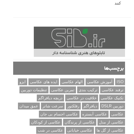
مطالب محبوب
درک نوردهی – همراه با توضیح ISO، دریچه دیافراگم و سرعت
شاتر
نقد عکس #۹۹
سوالات عکاسی
تنظیمات فلاش داخلی دوربین: آشنایی با گزینه های فلاش توکار
دوربین شما
نمونه های زیبای عکس های مفهومی
مجموعه عکس های غروب آفتاب
۳ روش برای درجه بندی و تنظیم دقیق رنگ در فتوشاپ
۲۰ تکنیک ترکیب بندی در عکاسی که عکس های شما را بهتر می
کنند