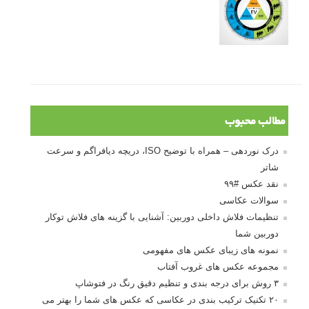
آموزش انتخاب رنگ در عکاسی از کودکان
10 باید و نباید در روتوش عکس ها
درک نوردهی – همراه با توضیح ISO، دریچه
دیافراگم و سرعت شاتر