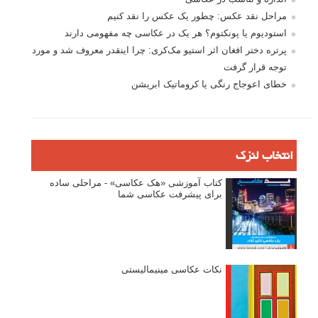
نگاه عکاس
تازه ترین مطالب
دیپتیک و جاکستا‌پوزیشن در عکاسی
۶۰ نمونه عکس سبک ماکسیمالیسم
وبینار دوره جامع آموزش ترکیب بندی عکاسی (فیلم ضبط شده)
ماکسیمالیسم در عکاسی
نقطه عطف در عکاسی
اندازه و تناسب در عکاسی
مراحل نقد عکس: چطور یک عکس را نقد کنیم
استودیوم یا پونکتوم؟ هر یک در عکاسی چه مفهومی دارند
پرتره دختر افغان اثر استیو مک‌کری: چرا اینقدر معروف شد و مورد
توجه قرار گرفت
خطای اعوجاج رنگی یا کروماتیک ابریشن