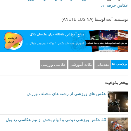
رادرفورد همچنین این تصور غلط که تثبیت کننده دوربین برای ثبت عکس های
ورزشی شارپ مفید است را رد می کند. تثبیت کننده برای کمک به جلوگیری
از لرزش دوربین طراحی شده و در عوض برای
عکس های پنینگ
مفید خواهد
بود.
بیشتر بیاموزید:
۸ نکته آموزشی برای گرفتن عکس های ورزشی مانند یک
عکاس حرفه ای
نویسنده: آنت لوسینا (ANETE LUSINA)