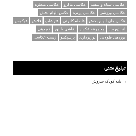
برچسب‌ها
ISO
آموزش عکاسی
الهام عکاسی
ایده های عکاسی
ایزو
ترفند عکاسی
ترکیب بندی
تمرین عکاسی
تنظیمات دوربین
تکنیک عکاسی
خلاقیت در عکاسی
دریچه دیافراگم
دوربین DSLR
دیافراگم
رفلکتور
سرعت شاتر
عمق میدان
عکاسی
عکاسی آبستره
عکاسی اجسام بی جان
عکاسی از مدل
عکاسی از پرندگان
عکاسی از کودکان
عکاسی از گل ها
عکاسی خیابانی
عکاسی در شب
عکاسی سیاه و سفید
عکاسی ماکرو
عکاسی منظره
عکاسی ورزشی
عکاسی پرتره
عکس الهام بخش
عکس های الهام بخش
فاصله کانونی
فتوشاپ
فلاش
فوکوس
لنز دوربین
مجموعه عکس
نقاشی با نور
نوردهی
نوردهی طولانی
نورپردازی
پرسپکتیو
ژست عکاسی