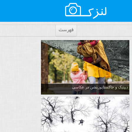
فهرست
دیپتیک و جاکستا‌پوزیشن در عکاسی