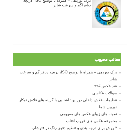
ژست دهی ماهرانه با آگاهی از زبان بدن - آموزش
3 نکته ساده برای بهبود عکاسی پرتره
آموزش انتخاب رنگ در عکاسی از کودکان
10 باید و نباید در روتوش عکس ها
درک نوردهی – همراه با توضیح ISO، دریچه
دیافراگم و سرعت شاتر