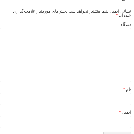
Xintop
۱ آبان ۱۳۹۸
سلام
شماره هفت خیلی جالب بود واسم . من همیشه از عکاسی خیابونی
فراری ام چرا ؟ خوب این مشکل همه ی عکاس هاست حالا تو کشور
ما و صد البته تو شهر من خیلی ترسناک تره و حکم مرگ و زندگی رو
داره! مخصوصا اگه تنها باشی راه حل جالبیه میشه امتحانش کرد .
سپاس فراوان از مجموعه ی لنزک
پاسخ دهید
لطفا نظرتان در مورد مطلب را در اینجا مطرح نمایید. اگر سوالی دارید، در
بخش
پرسش و پاسخ
مطرح نمایید.
پاسخ دهید