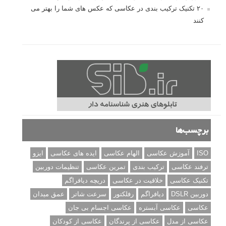
مطالب محبوب
درک نوردهی – همراه با توضیح ISO، دریچه دیافراگم و سرعت
شاتر
نقد عکس #۹۹
سوالات عکاسی
تنظیمات فلاش داخلی دوربین: آشنایی با گزینه های فلاش توکار
دوربین شما
نمونه های زیبای عکس های مفهومی
مجموعه عکس های غروب آفتاب
۳ روش برای درجه بندی و تنظیم دقیق رنگ در فتوشاپ
۲۰ تکنیک ترکیب بندی در عکاسی که عکس های شما را بهتر می