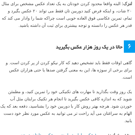
به روزهای عکاسی با فیلم فکر کنید (یا اگر آنقدر سنی ندارید که آن روزها را
به خاطر بیاورید، آن را تجسم کنید). فیلم گران قیمت بود، و چاپ هم
همینطور! اگر با فرمت متوسط عکس می گرفتید، در هر رول فیلم تنها
دوازده تصویر داشتید، و تنها یکی از آنها واقعا به درد بخور میشد و ارزش نگه
داشتن داشت.
من نمی گویم که شما باید خودتان را تنها به دوازده عکس محدود کنید، بلکه
چند ساعت عکاسی را طوری بگذرانید که واقعا در مورد هر عکسی که می
گیرید فکر کنید. از خودتان بپرسید چرا آن عکس را می گیرید و مطمئن شوید
که بهترین عکسی است که می تواند باشد.
قبل از این که دکمه شاتر را فشار دهید، تمام لبه های کادر را بررسی کنید، از
ترکیب بندی خود اطمینان حاصل کنید، و مطمئن شوید که لحظه مناسبی
است تا سوژه شما به بهترین شکل ظاهر شود. ممکن است شگفت زده
شوید که وقتی تا این حد به هر عکس توجه می کنید، عکاسی شما چقدر
بهبود می یابد!
لنزک:
البته واقعا محدود کردن خودتان به یک تعداد عکس مشخص برای مثال