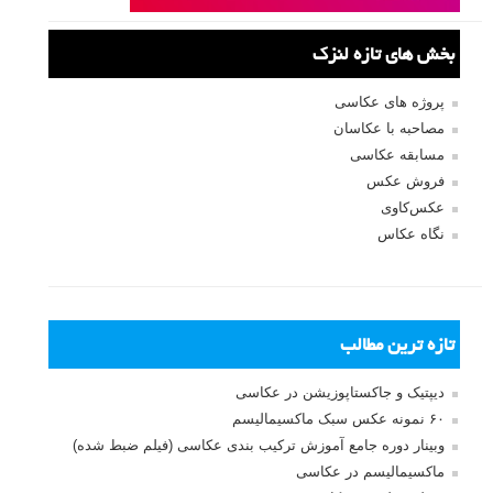
نام کاربری
رمز عبور
مرا به خاطر بسپار
ثبت نام
بازیابی رمز عبور
جستجو یرای: