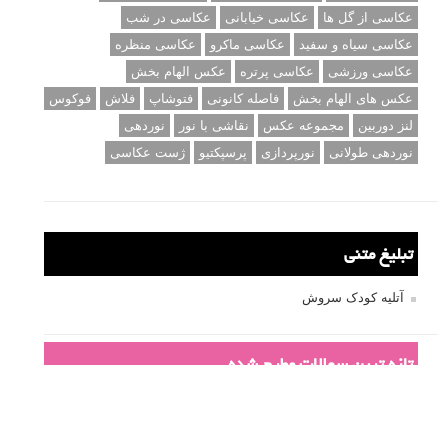
کنند
برچسب‌ها
ISO
آموزش عکاسی
الهام عکاسی
ایده های عکاسی
ایزو
ترفند عکاسی
ترکیب بندی
تمرین عکاسی
تنظیمات دوربین
تکنیک عکاسی
خلاقیت در عکاسی
دریچه دیافراگم
دوربین DSLR
دیافراگم
رفلکتور
سرعت شاتر
عمق میدان
عکاسی
عکاسی آبستره
عکاسی اجسام بی جان
عکاسی از مدل
عکاسی از پرندگان
عکاسی از کودکان
عکاسی از گل ها
عکاسی خیابانی
عکاسی در شب