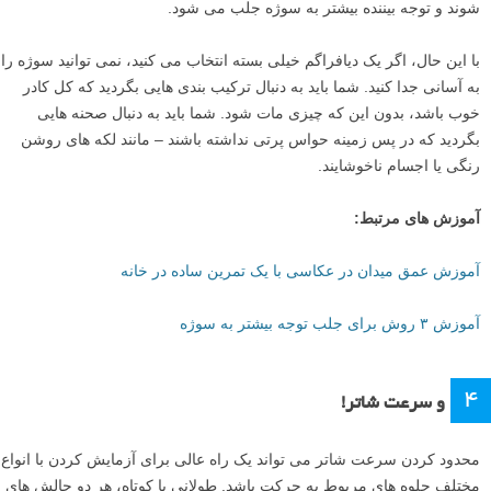
انتخاب یک دیافراگم، و آزمایش با آن نوع تصاویری که ایجاد می کند، می
تواند راه خوبی برای شروع فکر کردن در مورد ترکیب بندی های پیشرفته تر
باشد. استفاده از عمق میدان به عنوان یک ابزار ترکیب بندی می تواند راهی
قدرتمند برای بهبود عکس های شما باشد.
اگر یک دیافراگم خیلی باز (f/stop با عدد کوچک) انتخاب می کنید، باید در
مورد این که چطور می توانید از ویژگی هایی مانند
فضای منفی
در تصاویر
خود بهترین استفاده را بکنید، فکر کنید. باید به دنبال سوژه های جالبی بگردید
که در صورت جدا شدن از پس زمینه خود خوب به نظر برسند.
لنزک:
مقصود از «جدا شدن سوژه از پس زمینه»، استفاده از دیافراگم باز و
مات یا تار شدن پس زمینه در نتیجه عمق میدان کمی است که دیافراگم باز
(ضرایب اف کوچک مثل f/2.8) ایجاد می کند. ویدیو «
آموزش ۳ عامل موثر بر
عمق میدان
» یا مقاله «
عمق میدان را عمقی یاد بگیرید
» شما را با عمق
میدان و عامل های تاثیر گذار بر آن بیشتر آشنا می کند. با مات شدن پس
زمینه، عوامل حواس پرتکن در آن کم تر جلب توجه کرده یا کلا محو می
شوند و توجه بیننده بیشتر به سوژه جلب می شود.