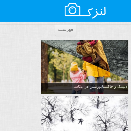
فهرست
دیپتیک و جاکستا‌پوزیشن در عکاسی