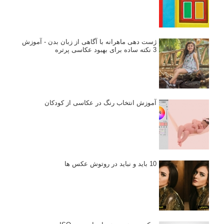
اندازه و تناسب در عکاسی
مراحل نقد عکس: چطور یک عکس را نقد کنیم
استودیوم یا پونکتوم؟ هر یک در عکاسی چه مفهومی دارند
پرتره دختر افغان اثر استیو مک‌کری: چرا اینقدر معروف شد و مورد
توجه قرار گرفت
خطای اعوجاج رنگی یا کروماتیک ابریشن
انتخاب لنزک
کتاب آموزشی «هک عکاسی» - مراحلی ساده
برای پیشرفت عکاسی شما
نکات عکاسی مینیمالیستی