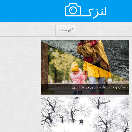
فهرست
دیپتیک و جاکستا‌پوزیشن در عکاسی