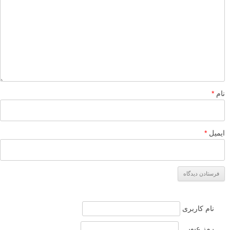
نویسنده: کوین لندور یوهان (Kevin Landwer-Johan)
توصیه شده توسط لنزک
مقدماتی
نکات آموزشی
برچسب ها
اشتباهات عکاسی
عکاسی پرتره
بیشتر بخوانید:
مجموعه عکس پرتره با نور طبیعی: تجهیزات نورپردازی گران
قیمت الزامی نیستند
چند ایده فوق العاده برای عکاسی پرتره