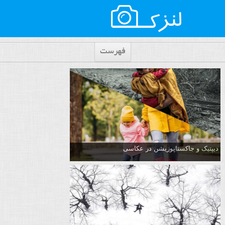
فهرست
دیپتیک و جاکستا‌پوزیشن در عکاسی