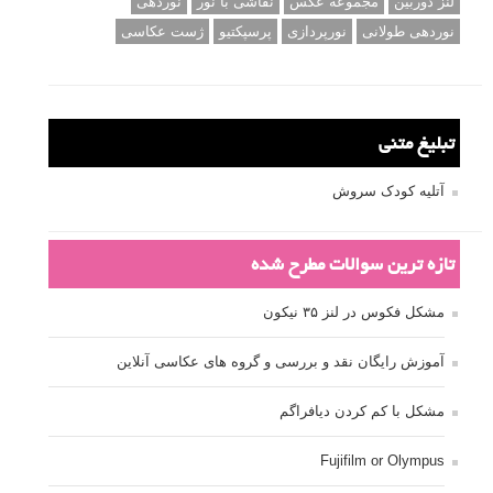
لنز دوربین
مجموعه عکس
نقاشی با نور
نوردهی
نوردهی طولانی
نورپردازی
پرسپکتیو
ژست عکاسی
تبلیغ متنی
آتلیه کودک سروش
تازه ترین سوالات مطرح شده
مشکل فکوس در لنز ۳۵ نیکون
آموزش رایگان نقد و بررسی و گروه های عکاسی آنلاین
مشکل با کم کردن دیافراگم
Fujifilm or Olympus