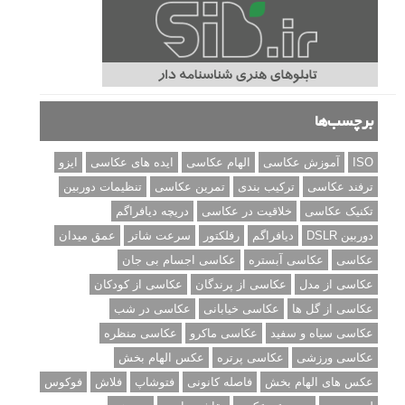
برچسب‌ها
ISO
آموزش عکاسی
الهام عکاسی
ایده های عکاسی
ایزو
ترفند عکاسی
ترکیب بندی
تمرین عکاسی
تنظیمات دوربین
تکنیک عکاسی
خلاقیت در عکاسی
دریچه دیافراگم
دوربین DSLR
دیافراگم
رفلکتور
سرعت شاتر
عمق میدان
عکاسی
عکاسی آبستره
عکاسی اجسام بی جان
عکاسی از مدل
عکاسی از پرندگان
عکاسی از کودکان
عکاسی از گل ها
عکاسی خیابانی
عکاسی در شب
عکاسی سیاه و سفید
عکاسی ماکرو
عکاسی منظره
عکاسی ورزشی
عکاسی پرتره
عکس الهام بخش
عکس های الهام بخش
فاصله کانونی
فتوشاپ
فلاش
فوکوس