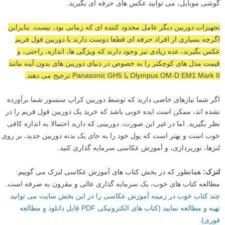
گوشی موبایل، می توانید عکس های حرفه ای بگیرید.
تجهیزات دوربین دیگر عامل محدود کننده ای که زمانی بود، نیست. بنابراین
اگرچه بسیاری از افراد حرفه ای قطعا دوست دارند با دوربین فول فریم
عکس بگیرند، عده زیادی نیز وجود دارند که ویژگی ها، اندازه، راحتی، و
قیمت مدل های کوچکتر را به خصوص در دنیای دوربین های بدون آینه مانند
Olympus OM-D EM1 Mark II یا Panasonic GH5 ترجیح می دهند.
اگر شما نیازهای خاصی دارید که توسط دوربین کراپ سنسور شما برآورده
نشده اند، ممکن است ایده خوبی باشد که خرید یک دوربین فول فریم را در
نظر بگیرید. اما در غیر این صورت، دوربینی که دارید احتمالا به اندازه کافی
خوب است و بهتر است که پول خود را به جای یک بدنه دوربین جدید، بر روی
لنزها، نورپردازی، و آموزش عکاسی سرمایه گذاری کنید.
لنزک:
همانطور که در بخش کتاب های آموزش عکاسی لنزک می گوییم:
مطالعه کتاب های خوب، یک سرمایه گذاری عالی و مقرون به صرفه است.
چند کتاب خوب در زمینه آموزش عکاسی را در این بخش سایت می توانید
تهیه و مطالعه نمایید (کتاب های الکترونیکی PDF قابل دانلود و مطالعه
فوری).