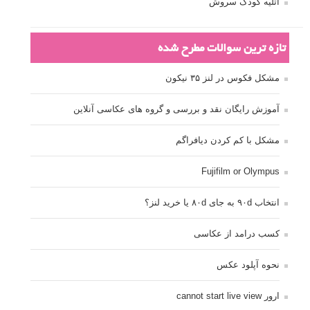
آتلیه کودک سروش
تازه ترین سوالات مطرح شده
مشکل فکوس در لنز ۳۵ نیکون
آموزش رایگان نقد و بررسی و گروه های عکاسی آنلاین
مشکل با کم کردن دیافراگم
Fujifilm or Olympus
انتخاب ۹۰d به جای ۸۰d یا خرید لنز؟
کسب درامد از عکاسی
نحوه آپلود عکس
ارور cannot start live view