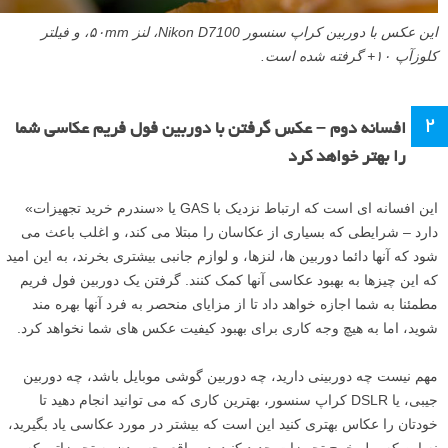
این عکس با دوربین کراپ سنسور Nikon D7100، لنز ۵۰mm، و فیلتر
کلوزآپ ۱۰+ گرفته شده است.
۲
افسانه دوم – عکس گرفتن با دوربین فول فریم عکاسی شما
را بهتر خواهد کرد
این افسانه ای است که ارتباط نزدیک با GAS یا «سندرم خرید تجهیزات»
دارد – شرایطی که بسیاری از عکاسان را مبتلا می کند، و اغلب باعث می
شود که آنها دائما دوربین ها، لنزها، و لوازم جانبی بیشتری بخرند، به این امید
که این چیزها به بهبود عکاسی آنها کمک کنند. گرفتن یک دوربین فول فریم
مطمئنا به شما اجازه خواهد داد تا از مزایای منحصر به فرد آنها بهره مند
شوید، اما به هیچ وجه کاری برای بهبود کیفیت عکس های شما نخواهد کرد.
مهم نیست چه دوربینی دارید، چه دوربین گوشی موبایل باشد، چه دوربین
جیبی، یا DSLR کراپ سنسور، بهترین کاری که می توانید انجام دهید تا
خودتان را عکاس بهتری کنید این است که بیشتر در مورد عکاسی یاد بگیرید،
نه این که پول خرج تجهیزات جدید کنید. در واقع، چسبیدن به تجهیزاتی که