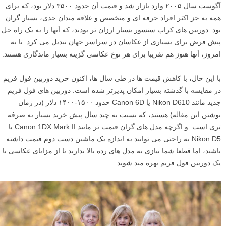
آگوست سال ۲۰۰۵ وارد بازار شد و قیمت آن حدود ۳۵۰۰ دلار بود، که برای
همه به جز اکثر افراد حرفه ای و متخصص و علاقه مندان جدی، بسیار گران
بود. دوربین های کراپ سنسور بسیار ارزان تر بودند، که آنها را به یک راه حل
پیش فرض برای بسیاری از عکاسان در سراسر جهان تبدیل می کرد. تا به
امروز، آنها هنوز هم تقریبا برای هر نوع عکاسی گزینه بسیار ماندگاری هستند.
با این حال، با کاهش قیمت ها در طی سال ها، اکنون خرید دوربین فول فریم
در مقایسه با گذشته بسیار امکان پذیرتر شده است. دوربین های فول فریم
جدید مانند Nikon D610 یا Canon 6D حدود ۱۵۰۰-۱۴۰۰ دلار (در زمان
نوشتن این مقاله) هستند، که نسبت به چند سال پیش خرید بسیار به صرفه
تری است. و اگرچه مدل های گران قیمت تر مانند Canon 1DX Mark II یا
Nikon D5 به راحتی می توانند به اندازه یک ماشین دست دوم قیمت داشته
باشند، اما قطعا شما نیازی به مدل های رده بالا ندارید تا از مزایای عکاسی با
یک دوربین فول فریم بهره مند شوید.