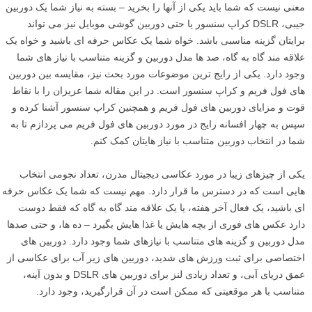
معنی نیست که شما باید یکی از آنها را بخرید – بسته به نیاز شما یک دوربین
جیبی، DSLR کراپ سنسور یا حتی دوربین گوشی موبایل نیز می تواند
برایتان گزینه مناسبی باشد. خواه شما یک عکاس حرفه ای باشید و خواه یک
علاقه مند گاه به گاه، صد ها مدل دوربین و گزینه متناسب با نیاز های شما
وجود دارد. یکی از رایج ترین موضوعات مورد بحث نیز، مقایسه بین دوربین
های فول فریم و کراپ سنسور است. در این مقاله شما عزیزان را با نقاط
قوت و مزایای دوربین های فول فریم و همچنین کراپ سنسور آشنا کرده و
سپس به چهار افسانه رایج در مورد دوربین های فول فریم می پردازم تا به
شما در انتخاب دوربین متناسب با نیاز هایتان کمک کنم.
یکی از چیزهای زیبا در مورد عکاسی دیجیتال مدرن، تعداد نجومی انتخاب
هایی است که در دسترس ما قرار دارد. مهم نیست که شما یک عکاس حرفه
ای باشید، یک فعال آخر هفته، یا یک علاقه مند گاه به گاه که فقط دوست
دارد عکس های فوری از بچه هایش یا غذا هایش بگیرد – ده ها، و حتی صدها
مدل دوربین و گزینه های متناسب با نیازهای شما وجود دارد. دوربین های
اختصاصی برای ثبت ورزش های شدید، دوربین های زیر آب برای عکاسی از
عمق دریای آبی، و تعداد زیادی لنز برای دوربین های DSLR و بدون آینه،
متناسب با هر موقعیتی که ممکن است در آن قرارگیرید، وجود دارد.