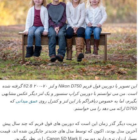
این تصویر با دوربین فول فریم Nikon D750 و لنز ۷۰-۲۰۰ f/2.8 گرفته شده
است. من می توانستم با دوربین کراپ سنسور و یک لنز دیگر عکس مشابهی
بگیرم، اما به خصوص دیافراگم باز این لنز و کنترل روی
عمق میدانی
که
D750 ارائه می دهد را می خواستم.
مزیت دیگر گذر زمان این است که دوربین های فول فریم که چند سال پیش
آخرین مدل بودند، اکنون که توسط مدل های جدیدتر جایگزین شده اند، قیمت
بسیار ارزان تری دارند. دوربین Canon 5D Mark II را در نظر بگیرید،