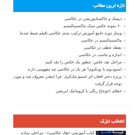
تازه ترین مطالب
دیپتیک و جاکستا‌پوزیشن در عکاسی
۶۰ نمونه عکس سبک ماکسیمالیسم
وبینار دوره جامع آموزش ترکیب بندی عکاسی (فیلم ضبط شده)
ماکسیمالیسم در عکاسی
نقطه عطف در عکاسی
اندازه و تناسب در عکاسی
مراحل نقد عکس: چطور یک عکس را نقد کنیم
استودیوم یا پونکتوم؟ هر یک در عکاسی چه مفهومی دارند
پرتره دختر افغان اثر استیو مک‌کری: چرا اینقدر معروف شد و مورد
توجه قرار گرفت
خطای اعوجاج رنگی یا کروماتیک ابریشن
انتخاب لنزک
کتاب آموزشی «هک عکاسی» - مراحلی ساده