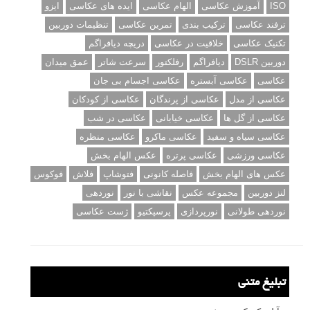
ISO
آموزش عکاسی
الهام عکاسی
ایده های عکاسی
ایزو
ترفند عکاسی
ترکیب بندی
تمرین عکاسی
تنظیمات دوربین
تکنیک عکاسی
خلاقیت در عکاسی
دریچه دیافراگم
دوربین DSLR
دیافراگم
رفلکتور
سرعت شاتر
عمق میدان
عکاسی
عکاسی آبستره
عکاسی اجسام بی جان
عکاسی از مدل
عکاسی از پرندگان
عکاسی از کودکان
عکاسی از گل ها
عکاسی خیابانی
عکاسی در شب
عکاسی سیاه و سفید
عکاسی ماکرو
عکاسی منظره
عکاسی ورزشی
عکاسی پرتره
عکس الهام بخش
عکس های الهام بخش
فاصله کانونی
فتوشاپ
فلاش
فوکوس
لنز دوربین
مجموعه عکس
نقاشی با نور
نوردهی
نوردهی طولانی
نورپردازی
پرسپکتیو
ژست عکاسی
تبلیغ متنی