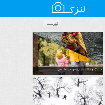
فهرست
دیپتیک و جاکستا‌پوزیشن در عکاسی