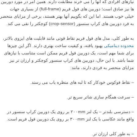
نیازهای افرادی که آنها را می خرند مطابقت دارند. همین امر در مورد دوربین
ها نیز صادق است؛ دوربین های فول فریم (full-frame) از بسیاری جهات
خیلی خوب هستند. اما این که بگوییم آنها بهتر هستند، برخی از مزایای منحصر
به فرد دوربین های کراپ سنسور (crop-sensor) کوچکتر را نفی می کند.
به طور کلی، مدل های فول فریم نقاط قوتی مانند قابلیت های ایزوی بالاتر،
محدوده دینامیکی
بهبود یافته، و کیفیت ساخت بهتری دارند. اگر این چیزها
برای شما مهم است، یک دوربین فول فریم ممکن است متناسب با نیازهای
شما باشد. با این حال، دوربین های کراپ سنسور کوچکتر و ارزان تر نیز
مزایای منحصر به فردی دارند، مانند:
– نقاط فوکوس خودکار که تا لبه های منظره یاب می رسند.
– سرعت همگام سازی شاتر سریع تر.
– دسترسی بلندتر – یک لنز ۲۰۰mm بر روی یک دوربین کراپ سنسور در
واقع مانند عکاسی با یک لنز ۳۰۰mm بر روی یک دوربین فول فریم است.
– به طور کلی ارزان تر.