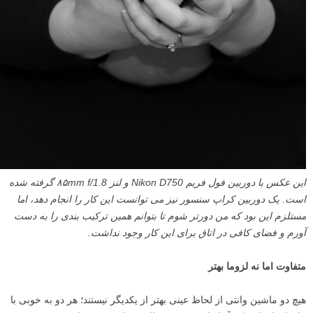
این عکس با دوربین فول فریم Nikon D750 و لنز ۸۵mm f/1.8 گرفته شده
است. یک دوربین کراپ سنسور نیز می توانست این کار را انجام دهد، اما
مستلزم این بود که من دورتر شوم تا بتوانم همین ترکیب بندی را به دست
آورم و فضای کافی در اتاق برای این کار وجود نداشت.
متفاوت اما نه لزوما بهتر
هیچ دو ماشین وانتی از لحاظ عینی بهتر از یکدیگر نیستند؛ هر دو به خوبی با