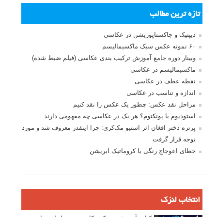
تازه ترین مطالب
دیپتیک و جاکستا‌پوزیشن در عکاسی
۶۰ نمونه عکس سبک ماکسیمالیسم
وبینار دوره جامع آموزش ترکیب بندی عکاسی (فیلم ضبط شده)
ماکسیمالیسم در عکاسی
نقطه عطف در عکاسی
اندازه و تناسب در عکاسی
مراحل نقد عکس: چطور یک عکس را نقد کنیم
استودیوم یا پونکتوم؟ هر یک در عکاسی چه مفهومی دارند
پرتره دختر افغان اثر استیو مک‌کری: چرا اینقدر معروف شد و مورد
توجه قرار گرفت
خطای اعوجاج رنگی یا کروماتیک ابریشن
انتخاب لنزک