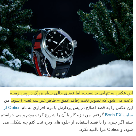
این عکس به تنهایی بد نیست، اما فضای خالی سیاه بزرگ در پس زمینه
باعث می شود که تصویر تخت (فاقد عمق – ظاهر غیر سه بُعدی) شود.
من
این عکس را به قصد اصلاح در پس پردازش با نرم افزاری به نام
Optics از
سایت Boris FX
گرفتم. من تازه کار با آن را شروع کرده بودم و می خواستم
ببینم اگر چیزی را با قصد استفاده از جلوه های ویژه ثبت کنم چه شکلی می
شود، و Optics مرا ناامید نکرد.