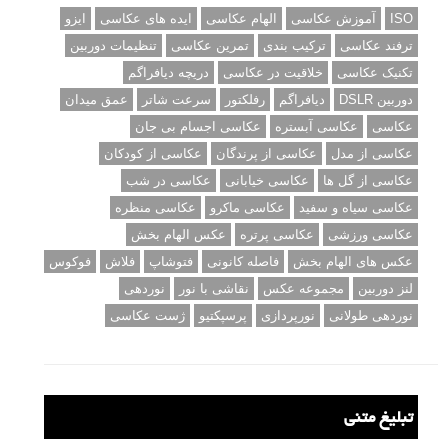
ISO
آموزش عکاسی
الهام عکاسی
ایده های عکاسی
ایزو
ترفند عکاسی
ترکیب بندی
تمرین عکاسی
تنظیمات دوربین
تکنیک عکاسی
خلاقیت در عکاسی
دریچه دیافراگم
دوربین DSLR
دیافراگم
رفلکتور
سرعت شاتر
عمق میدان
عکاسی
عکاسی آبستره
عکاسی اجسام بی جان
عکاسی از مدل
عکاسی از پرندگان
عکاسی از کودکان
عکاسی از گل ها
عکاسی خیابانی
عکاسی در شب
عکاسی سیاه و سفید
عکاسی ماکرو
عکاسی منظره
عکاسی ورزشی
عکاسی پرتره
عکس الهام بخش
عکس های الهام بخش
فاصله کانونی
فتوشاپ
فلاش
فوکوس
لنز دوربین
مجموعه عکس
نقاشی با نور
نوردهی
نوردهی طولانی
نورپردازی
پرسپکتیو
ژست عکاسی
تبلیغ متنی