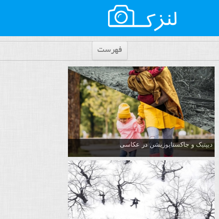
فهرست
دیپتیک و جاکستا‌پوزیشن در عکاسی