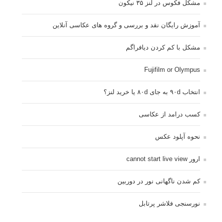
مشکل فکوس در لنز ۳۵ نیکون
آموزش رایگان نقد و بررسی و گروه های عکاسی آنلاین
مشکل با کم کردن دیافراگم
Fujifilm or Olympus
انتخاب ۹۰d به جای ۸۰d یا خرید لنز؟
کسب درامد از عکاسی
نحوه آپلود عکس
ارور cannot start live view
کم شدن ناگهانی نور در دوربین
نورسنجی فلاشر پرتابل