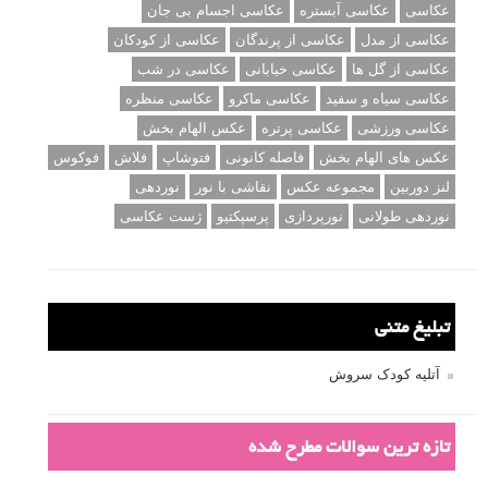
عکاسی
عکاسی آبستره
عکاسی اجسام بی جان
عکاسی از مدل
عکاسی از پرندگان
عکاسی از کودکان
عکاسی از گل ها
عکاسی خیابانی
عکاسی در شب
عکاسی سیاه و سفید
عکاسی ماکرو
عکاسی منظره
عکاسی ورزشی
عکاسی پرتره
عکس الهام بخش
عکس های الهام بخش
فاصله کانونی
فتوشاپ
فلاش
فوکوس
لنز دوربین
مجموعه عکس
نقاشی با نور
نوردهی
نوردهی طولانی
نورپردازی
پرسپکتیو
ژست عکاسی
تبلیغ متنی
آتلیه کودک سروش
تازه ترین سوالات مطرح شده