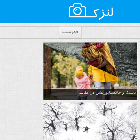
فهرست
دیپتیک و جاکستا‌پوزیشن در عکاسی