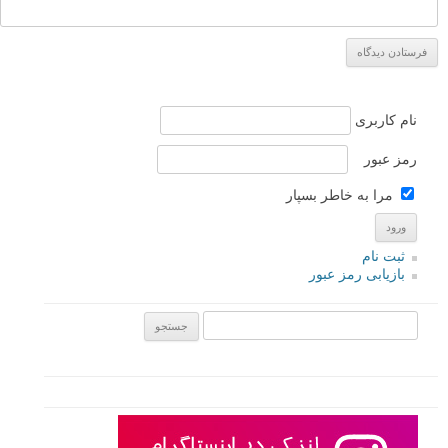
نام کاربری
رمز عبور
مرا به خاطر بسپار
ثبت نام
بازیابی رمز عبور
جستجو یرای: