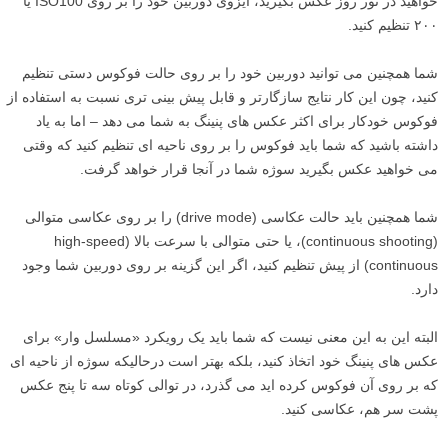
خواهید در نور روز عکس بگیرید، ایزوی دوربین خود را بر روی ISO100 یا
۲۰۰ تنظیم کنید.
شما همچنین می توانید دوربین خود را بر روی حالت فوکوس دستی تنظیم
کنید، چون این کار نتایج سازگارتر و قابل پیش بینی تری نسبت به استفاده از
فوکوس خودکار برای اکثر عکس های پنینگ به شما می دهد – اما به یاد
داشته باشید که شما باید فوکوس را بر روی ناحیه ای تنظیم کنید که وقتی
می خواهید عکس بگیرید سوژه شما در آنجا قرار خواهد گرفت.
شما همچنین باید حالت عکاسی (drive mode) را بر روی عکاسی متوالی
(continuous shooting)، یا حتی متوالی با سرعت بالا (high-speed
continuous) از پیش تنظیم کنید، اگر این گزینه بر روی دوربین شما وجود
دارد.
البته این به این معنی نیست که شما باید یک رویکرد «مسلسل وار» برای
عکس های پنینگ خود اتخاذ کنید، بلکه بهتر است درحالیکه سوژه از ناحیه ای
که بر روی آن فوکوس کرده اید می گذرد، در توالی کوتاه سه تا پنج عکس
پشت سر هم، عکاسی کنید.