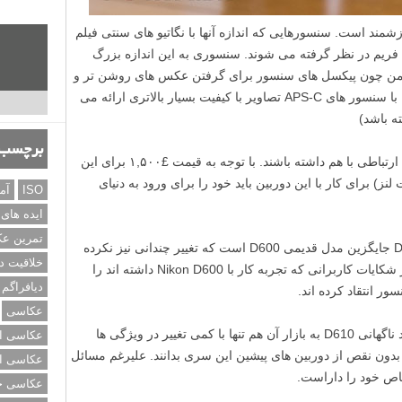
DSL بسیار مهم و ارزشمند است. سنسورهایی که اندازه آنها با نگاتیو های سنتی فیلم
 فول فریم در نظر گرفته می شوند. سنسوری به این اندازه بزرگ
 ضمن چون پیکسل های سنسور برای گرفتن عکس های روشن تر و
واضح تر خیلی زیاد است بنابراین در مقایسه با سنسور های APS-C تصاویر با کیفیت بسیار بالاتری ارائه می
ه باشد)
برچسب‌
کلمات «آماتوری» و «فول فریم» نمی توانند ارتباطی با هم داشته باشند. با توجه به قیمت £۱,۵۰۰ برای این
ز) برای کار با این دوربین باید خود را برای ورود به دنیای
ISO
آم
ایده های
تمرین ع
اگر بخواهیم منصفانه قضاوت کنیم مدل D610 جایگزین مدل قدیمی D600 است که تغییر چندانی نیز نکرده
خلاقیت د
است. اگر در اینترنت جستجو کنید مواردی از شکایات کاربرانی که تجربه کار با Nikon D600 داشته اند را
دیافراگم
ر انتقاد کرده اند.
عکاسی
البته این مشکل برای ما اتفاق نیفتاد اما ورود ناگهانی D610 به بازار آن هم تنها با کمی تغییر در ویژگی ها
عکاسی از
 بدون نقص از دوربین های پیشین این سری بدانند. علیرغم مسائل
عکاسی از
اص خود را داراست.
عکاسی خی