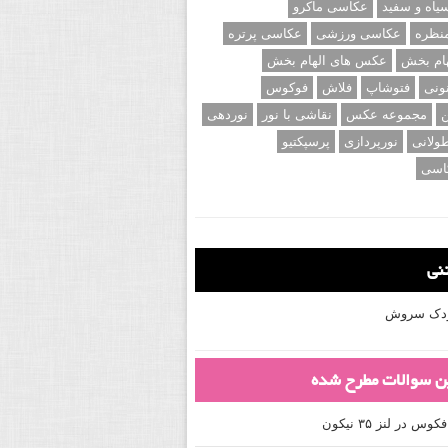
اه و سفید
عکاسی ماکرو
نظره
عکاسی ورزشی
عکاسی پرتره
ام بخش
عکس های الهام بخش
ونی
فتوشاپ
فلاش
فوکوس
ن
مجموعه عکس
نقاشی با نور
نوردهی
ولانی
نورپردازی
پرسپکتیو
اسی
تنی
کودک سروش
ین سوالات مطرح شده
 در لنز ۳۵ نیکون