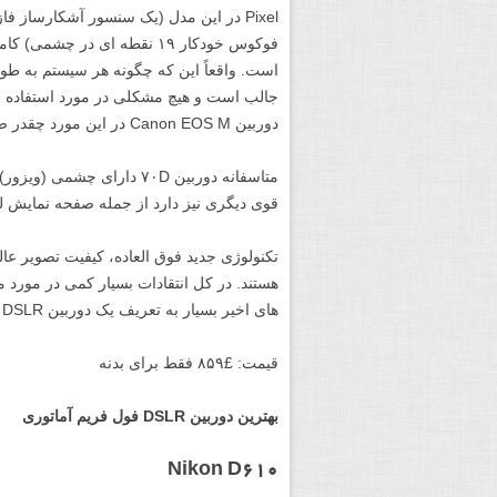
Pixel در این مدل (یک سنسور آشکارساز
است. واقعاً این که چگونه هر سیستم به طور 
جالب است و هیچ مشکلی در مورد استفاده از ه
دوربین Canon EOS M در این مورد چقدر ضعیف عمل می کند.
متاسفانه دوربین ۷۰D دار
قوی دیگری نیز دارد از جمله صفحه نمایش لمسی ۳٫۲ اینچی. البته موارد زیاد دیگری نیز 
تکنولوژی جدید فوق العاده، کیفیت تصویر عالی
هستند. در کل انتقادات بسیار کمی در مورد م
های اخیر بسیار به تعریف یک دوربین DSLR نوع متوسط نزدیک شده است.
قیمت: £۸۵۹ فقط برای بدنه
بهترین دوربین DSLR فول فریم آماتوری
Nikon D610