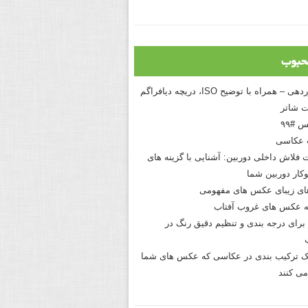
حبوب
درک نوردهی – همراه با توضیح ISO، دریچه دیافراگم
 شاتر
 #۹۹
 عکاسی
 فلاش داخلی دوربین: آشنایی با گزینه های
کار دوربین شما
های زیبای عکس های مفهومی
 عکس های غروب آفتاب
برای درجه بندی و تنظیم دقیق رنگ در
نیک ترکیب بندی در عکاسی که عکس های شما
می کنند