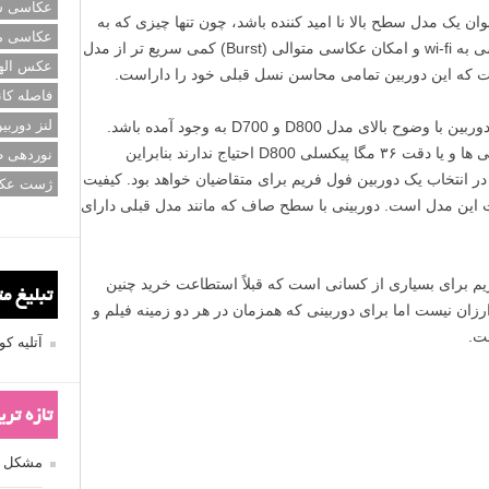
عکاسی سی
ن یک مدل سطح بالا نا امید کننده باشد، چون تنها چیزی که به
عکاسی م
این دوربین اضافه شده است قابلیت دسترسی به wi-fi و امکان عکاسی متوالی (Burst) کمی سریع تر از مدل
عکس اله
 که این دوربین تمامی محاسن نسل قبلی خود را داراست.
فاصله کان
لنز دوربی
به نظر می رسد که این دوربین از تلفیق دو دوربین با وضوح بالای مدل D800 و D700 به وجود آمده باشد.
چون بیشتر مردم به مجموعه کاملی از ویژگی ها و یا دقت ۳۶ مگا پیکسلی D800 احتیاج ندارند بنابراین
نوردهی ط
 D610 گزینه مناسبی در انتخاب یک دوربین فول فریم برای متقاضیان خواهد بود. کیفیت
ژست عک
ت این مدل است. دوربینی با سطح صاف که مانند مدل قبلی دارای
فریم برای بسیاری از کسانی است که قبلاً استطاعت خرید چنین
تبلیغ م
ین خیلی ارزان نیست اما برای دوربینی که همزمان در هر دو زمینه فیلم و
ت.
آتلیه 
تازه تر
مشکل فکوس