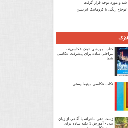
د و مورد توجه قرار گرفت
وجاج رنگی یا کروماتیک ابریشن
لنزک
کتاب آموزشی «هک عکاسی» -
مراحلی ساده برای پیشرفت عکاسی
شما
نکات عکاسی مینیمالیستی
ژست دهی ماهرانه با آگاهی از زبان
بدن - آموزش 3 نکته ساده برای
بهبود عکاسی پرتره