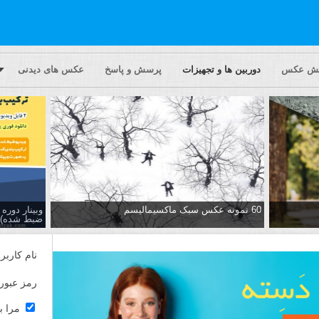
یش عکس
دوربین ها و تجهیزات
پرسش و پاسخ
عکس های دیدنی
60 نمونه عکس سبک ماکسیمالیسم
وبینار دور
ضبط شده)
نام کاربر
رمز عبور
مرا ب