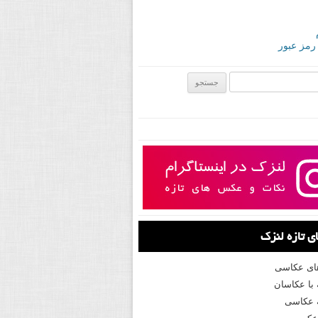
 رمز عبور
ی:
 تازه لنزک
های عکاسی
با عکاسان
 عکاسی