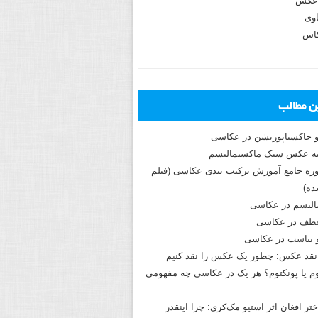
عکس
وی
کاس
ین مطالب
و جاکستا‌پوزیشن در عکاسی
دوره جامع آموزش ترکیب بندی عکاسی (فیلم
ه)
الیسم در عکاسی
طف در عکاسی
و تناسب در عکاسی
نقد عکس: چطور یک عکس را نقد کنیم
م یا پونکتوم؟ هر یک در عکاسی چه مفهومی
ختر افغان اثر استیو مک‌کری: چرا اینقدر