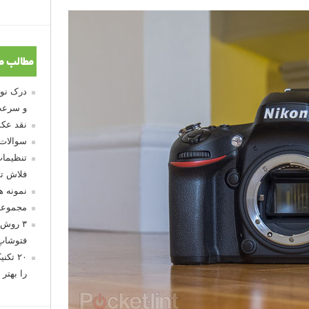
مطالب م
و سرعت
نقد عکس
سوالات
تنظیمات
فلاش تو
نمونه 
مجموعه
۳ روش 
فتوشاپ
۲۰ تک
را بهتر 