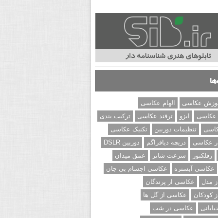
ها
وزش عکاسی
الهام عکاسی
 عکاسی
ایزو
ترفند عکاسی
ترکیب بندی
کاسی
تنظیمات دوربین
تکنیک عکاسی
ر عکاسی
دریچه دیافراگم
دوربین DSLR
رفلکتور
سرعت شاتر
عمق میدان
عکاسی آبستره
عکاسی اجسام بی جان
 مدل
عکاسی از پرندگان
 کودکان
عکاسی از گل ها
ابانی
عکاسی در شب