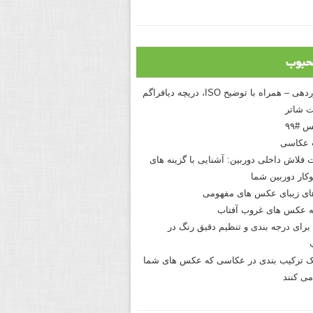
حبوب
درک نوردهی – همراه با توضیح ISO، دریچه دیافراگم
 شاتر
 #۹۹
 عکاسی
 فلاش داخلی دوربین: آشنایی با گزینه های
کار دوربین شما
های زیبای عکس های مفهومی
 عکس های غروب آفتاب
برای درجه بندی و تنظیم دقیق رنگ در
نیک ترکیب بندی در عکاسی که عکس های شما
می کنند