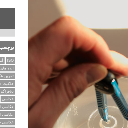
برچسب‌
ISO
آم
ایده های
تمرین ع
خلاقیت د
دیافراگم
عکاسی
عکاسی از
عکاسی از
عکاسی خی