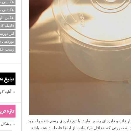
عکاسی سی
عکاسی م
عکس اله
فاصله کان
لنز دوربی
نوردهی ط
ژست عک
تبلیغ م
آتلیه 
تازه تر
پرگار را در مرکز درب بسته‌ی CD قرار داده و دایره‌ای رسم نمایید. با تیغ دایره‌‌ی رسم شده را ببرید.
مشکل فکوس
۲سانت از لبه‌ها فاصله داشته باشد.