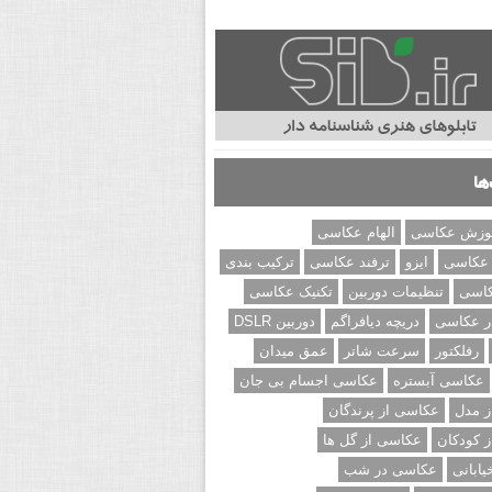
ها
وزش عکاسی
الهام عکاسی
 عکاسی
ایزو
ترفند عکاسی
ترکیب بندی
کاسی
تنظیمات دوربین
تکنیک عکاسی
ر عکاسی
دریچه دیافراگم
دوربین DSLR
رفلکتور
سرعت شاتر
عمق میدان
عکاسی آبستره
عکاسی اجسام بی جان
 مدل
عکاسی از پرندگان
 کودکان
عکاسی از گل ها
ابانی
عکاسی در شب