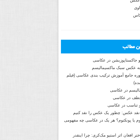
عکس
وی
کاس
ین مطالب
و جاکستا‌پوزیشن در عکاسی
دوره جامع آموزش ترکیب بندی عکاسی (فیلم
ه)
الیسم در عکاسی
طف در عکاسی
و تناسب در عکاسی
نقد عکس: چطور یک عکس را نقد کنیم
م یا پونکتوم؟ هر یک در عکاسی چه مفهومی
ختر افغان اثر استیو مک‌کری: چرا اینقدر