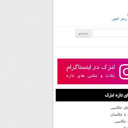
 رمز عبور
ی:
 تازه لنزک
های عکاسی
با عکاسان
 عکاسی