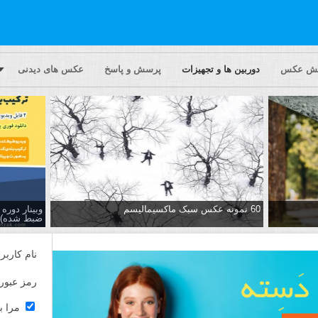
یش عکس
دوربین ها و تجهیزات
پرسش و پاسخ
عکس های دیدنی
60 نمونه عکس سبک ماکسیمالیسم
وبینار دور
ضبط شده)
نام کاربر
رمز عبور
مرا ب