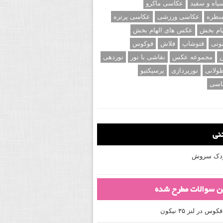
اه و سفید
عکاسی ماکرو
نظره
عکاسی ورزشی
عکاسی پرتره
ام بخش
عکس های الهام بخش
ونی
فتوشاپ
فلاش
فوکوس
ن
مجموعه عکس
نقاشی با نور
نوردهی
ولانی
نورپردازی
پرسپکتیو
اسی
تنی
کودک سروش
ین سوالات مطرح شده
 در لنز ۳۵ نیکون