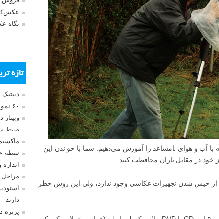
فروش 
عکس‌کا
نگاه ع
تازه تر
دیپتیک 
۶۰ نمونه عکس سبک ماکسیمالیسم
وبینار 
ضبط شد
ماکسیم
ا آب و هوای نامساعد را آموزش می‌دهیم. شما با خواندن این
نقطه ع
اندازه 
مراحل 
ی از خیس شدن تجهیزات عکاسی وجود ندارد، ولی این روش خطر
استودیو
دارند
پرتره د
برای ساخت این محافظ شما به درب بسته‌ی ۵۰تایی CD یا DVD، پلاستیک پلی اتیلن (همان نوع پلاستیکی که