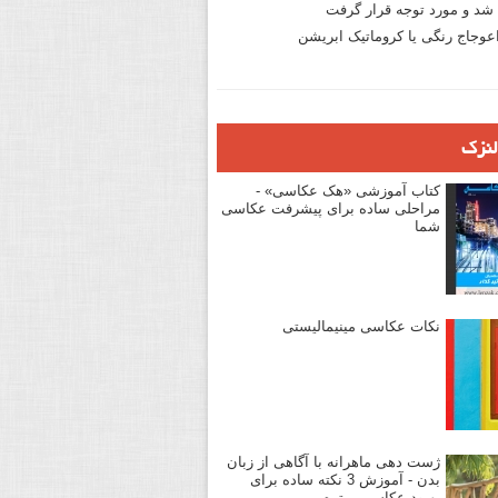
د و مورد توجه قرار گرفت
وجاج رنگی یا کروماتیک ابریشن
لنزک
کتاب آموزشی «هک عکاسی» -
مراحلی ساده برای پیشرفت عکاسی
شما
نکات عکاسی مینیمالیستی
ژست دهی ماهرانه با آگاهی از زبان
بدن - آموزش 3 نکته ساده برای
بهبود عکاسی پرتره