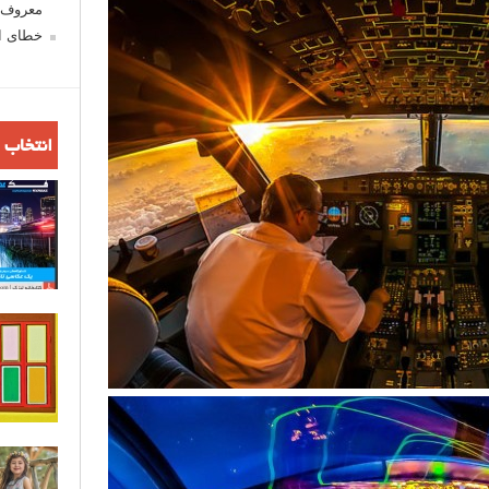
معروف ش
خطای اع
انتخاب 