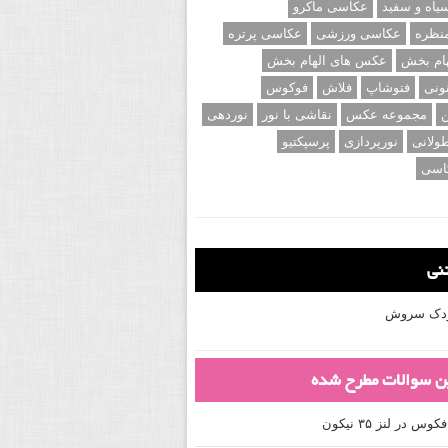
اه و سفید
عکاسی ماکرو
نظره
عکاسی ورزشی
عکاسی پرتره
ام بخش
عکس های الهام بخش
ونی
فتوشاپ
فلاش
فوکوس
ن
مجموعه عکس
نقاشی با نور
نوردهی
ولانی
نورپردازی
پرسپکتیو
اسی
تنی
کودک سروش
ین سوالات مطرح شده
 در لنز ۳۵ نیکون