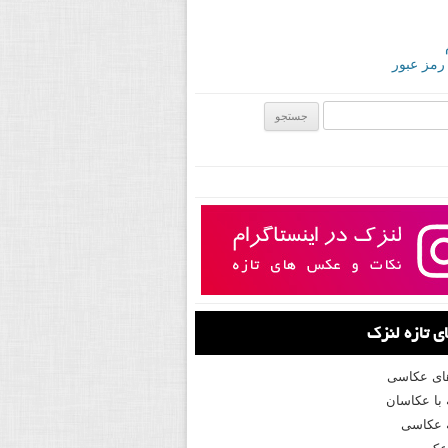
 رمز عبور
ی:
 تازه لنزک
های عکاسی
با عکاسان
 عکاسی