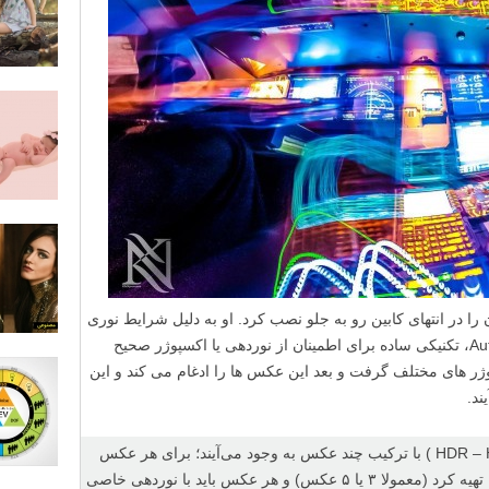
آن را در انتهای کابین رو به جلو نصب کرد. او به دلیل شرایط نوری
چالش برانگیز کابین از تکنیک Auto Bracketing، تکنیکی ساده برای اطمینان از نوردهی یا اکسپوژر صحیح
ر های مختلف گرفت و بعد این عکس ها را ادغام می کند و این
” عکس‌های اچ‌دی‌آر (HDR – High dynamic range ) با ترکیب چند عکس به وجود می‌آیند؛ برای هر عکس
اچ‌دی‌آر، باید چند عکس با کادر کاملا یکسان تهیه کرد (معمولا ۳ یا ۵ عکس) و هر عکس باید با نوردهی خاصی