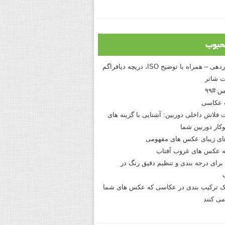
حبوب
درک نوردهی – همراه با توضیح ISO، دریچه دیافراگم
 شاتر
 #۹۹
 عکاسی
 فلاش داخلی دوربین: آشنایی با گزینه های
کار دوربین شما
های زیبای عکس های مفهومی
 عکس های غروب آفتاب
برای درجه بندی و تنظیم دقیق رنگ در
نیک ترکیب بندی در عکاسی که عکس های شما
می کنند