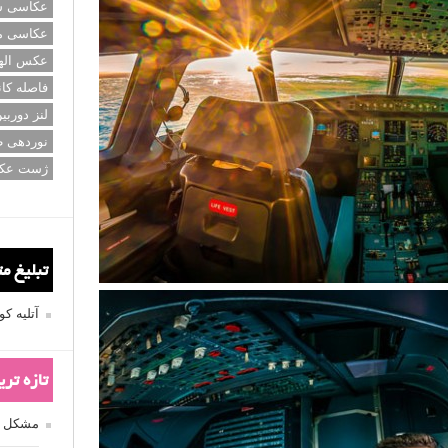
عکاسی سی
عکاسی م
عکس اله
فاصله کان
لنز دوربی
نوردهی ط
ژست عک
تبلیغ م
آتلیه 
تازه تر
مشکل فکوس