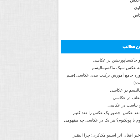
عکس
وی
کاس
ین مطالب
و جاکستا‌پوزیشن در عکاسی
دوره جامع آموزش ترکیب بندی عکاسی (فیلم
ه)
الیسم در عکاسی
طف در عکاسی
و تناسب در عکاسی
نقد عکس: چطور یک عکس را نقد کنیم
م یا پونکتوم؟ هر یک در عکاسی چه مفهومی
ختر افغان اثر استیو مک‌کری: چرا اینقدر