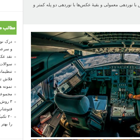
ا نوردهی معمولی و بقیهٔ عکس‌ها با نوردهی دو پله کمتر و
مطالب م
و سرعت
نقد عکس
سوالات
تنظیمات
فلاش تو
نمونه 
مجموعه
۳ روش 
فتوشاپ
۲۰ تک
را بهتر 