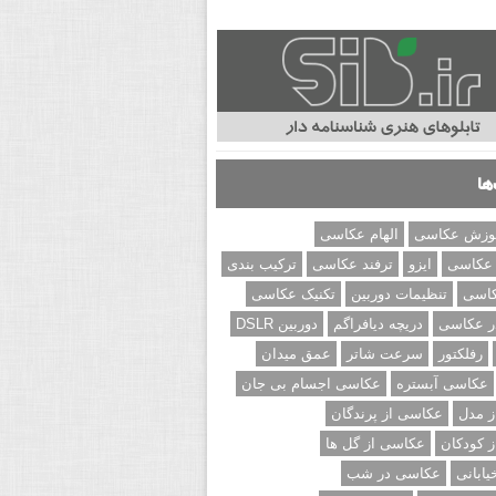
ها
وزش عکاسی
الهام عکاسی
 عکاسی
ایزو
ترفند عکاسی
ترکیب بندی
کاسی
تنظیمات دوربین
تکنیک عکاسی
ر عکاسی
دریچه دیافراگم
دوربین DSLR
رفلکتور
سرعت شاتر
عمق میدان
عکاسی آبستره
عکاسی اجسام بی جان
 مدل
عکاسی از پرندگان
 کودکان
عکاسی از گل ها
ابانی
عکاسی در شب