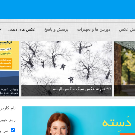
یش عکس
دوربین ها و تجهیزات
پرسش و پاسخ
عکس های دیدنی
60 نمونه عکس سبک ماکسیمالیسم
وبینار دور
ضبط شده)
نام کاربر
رمز عبور
مرا ب