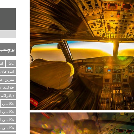
برچسب‌
ISO
آم
ایده های
تمرین ع
خلاقیت د
دیافراگم
عکاسی
عکاسی از
عکاسی از
عکاسی خی