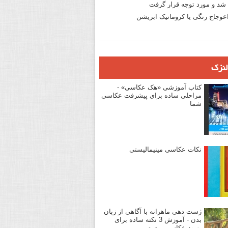
د و مورد توجه قرار گرفت
وجاج رنگی یا کروماتیک ابریشن
لنزک
کتاب آموزشی «هک عکاسی» -
مراحلی ساده برای پیشرفت عکاسی
شما
نکات عکاسی مینیمالیستی
ژست دهی ماهرانه با آگاهی از زبان
بدن - آموزش 3 نکته ساده برای
بهبود عکاسی پرتره