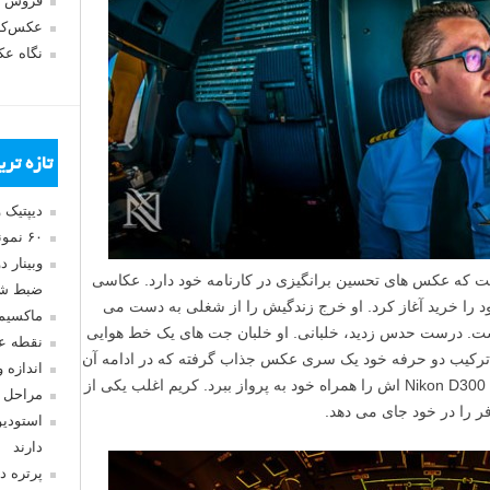
فروش 
عکس‌کا
نگاه ع
تازه تر
دیپتیک 
۶۰ نمونه عکس سبک ماکسیمالیسم
وبینار 
 که عکس های تحسین برانگیزی در کارنامه خود دارد. عکاسی
ضبط شد
 سال پیش وقتی اولین دوربین DSLR خود را خرید آغاز کرد. او خرج زندگیش را از شغلی به دست می
ماکسیم
ست. درست حدس زدید، خلبانی. او خلبان جت های یک خط هوایی
نقطه ع
 ترکیب دو حرفه خود یک سری عکس جذاب گرفته که در ادامه آن
اندازه 
ها را خواهید دید. او تصمیم گرفت که دوربین Nikon D300 اش را همراه خود به پرواز ببرد. کریم اغلب یکی از
مراحل 
استودیو
دارند
پرتره د