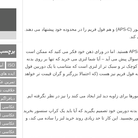
اکثر تولیدکنندگان هم دوربین های کراپ سنسور (APS-C) و هم فول فریم را در محدوده خود پیشنهاد می دهند.
کند.
اجازه دهید بگوییم شما صاحب یک دوربین APS-C هستید. اما در ورای ذهن خود فکر می کنید که ممکن است
برچسب‌
سوال پیش می آید – آیا شما لنزی می خرید که تنها بر روی بدنه
ISO
آم
است که کوچک تر و سبک تر از لنزی است که متناسب با یک دوربین فول
ه فول فریم نیز هست (که احتمالا بزرگتر و گران قیمت تر خواهد
ایده های
تمرین ع
خلاقیت د
 برای زاویه دید لنز ایجاد می کنند را نیز در نظر نگرفته ایم.
دیافراگم
عکاسی
 بدنه دوربین خود تصمیم بگیرید که آیا باید یک کراپ سنسور بخرید
عکاسی از
ر بچسبید. این کار تا حد زیادی روند خرید لنز را ساده می کند، و
عکاسی از
عکاسی خی