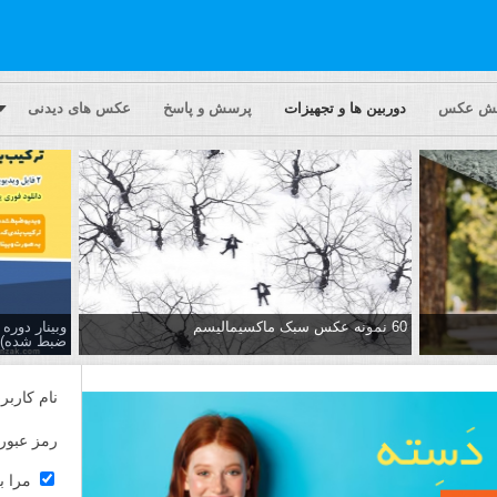
یش عکس
دوربین ها و تجهیزات
پرسش و پاسخ
عکس های دیدنی
60 نمونه عکس سبک ماکسیمالیسم
وبینار دور
ضبط شده)
نام کاربر
رمز عبور
مرا ب