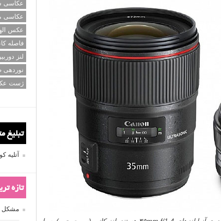
عکاسی سی
عکاسی م
عکس اله
فاصله کان
لنز دوربی
نوردهی ط
ژست عک
تبلیغ م
آتلیه 
تازه تر
مشکل فکوس
این دو لنز چه وجه اشتراکی با هم دارند؟ هر دوی آنها لنزهای ۳۵mm f/1.4 هستند. لنز کانن (سمت چپ) بسیار