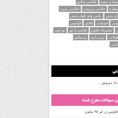
اه و سفید
عکاسی ماکرو
نظره
عکاسی ورزشی
عکاسی پرتره
ام بخش
عکس های الهام بخش
ونی
فتوشاپ
فلاش
فوکوس
ن
مجموعه عکس
نقاشی با نور
نوردهی
ولانی
نورپردازی
پرسپکتیو
اسی
تنی
کودک سروش
ین سوالات مطرح شده
 در لنز ۳۵ نیکون