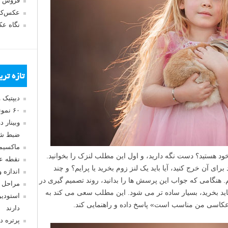
فروش 
عکس‌کا
نگاه ع
تازه تر
دیپتیک 
۶۰ نمونه عکس سبک ماکسیمالیسم
وبینار 
ضبط شد
ماکسیم
خود هستید؟ دست نگه دارید، و اول این مطلب لنزک را بخوانید.
نقطه ع
 برای آن خرج کنید، آیا باید یک لنز زوم بخرید یا پرایم؟ و چند
اندازه 
هنگامی که جواب این پرسش ها را بدانید، روند تصمیم گیری در
مراحل 
ا باید بخرید، بسیار ساده تر می شود. این مطلب سعی می کند به
استودیو
عکاسی من مناسب است» پاسخ داده و راهنمایی کند.
دارند
پرتره د