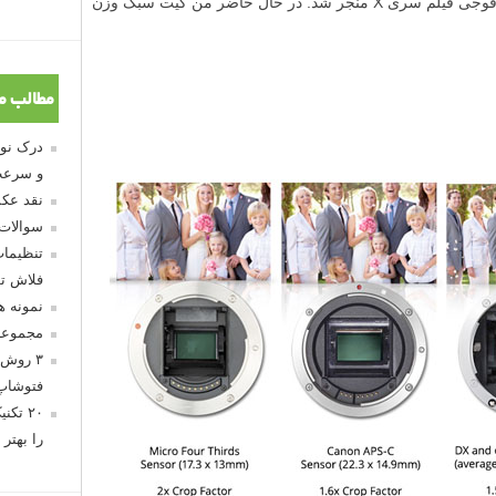
امر به تصمیم گیری برای تعویض به سیستم فوجی فیلم سری X منجر شد. در حال حاضر من کیت سبک وزن
مطالب م
و سرعت
نقد عکس
سوالات
تنظیمات
فلاش تو
نمونه 
مجموعه
۳ روش 
فتوشاپ
۲۰ تک
را بهتر 