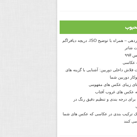
حبوب
درک نوردهی – همراه با توضیح ISO، دریچه دیافراگم
 شاتر
 #۹۹
 عکاسی
 فلاش داخلی دوربین: آشنایی با گزینه های
کار دوربین شما
های زیبای عکس های مفهومی
 عکس های غروب آفتاب
برای درجه بندی و تنظیم دقیق رنگ در
نیک ترکیب بندی در عکاسی که عکس های شما
می کنند