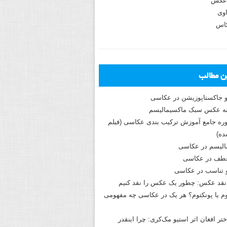
عکس
وی
کاس
ین مطالب
و جاکستا‌پوزیشن در عکاسی
دوره جامع آموزش ترکیب بندی عکاسی (فیلم
ه)
الیسم در عکاسی
طف در عکاسی
و تناسب در عکاسی
نقد عکس: چطور یک عکس را نقد کنیم
م یا پونکتوم؟ هر یک در عکاسی چه مفهومی
ختر افغان اثر استیو مک‌کری: چرا اینقدر