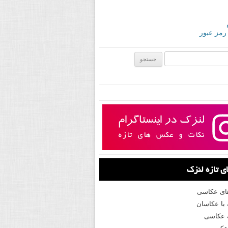
 رمز عبور
ی:
 تازه لنزک
های عکاسی
با عکاسان
 عکاسی