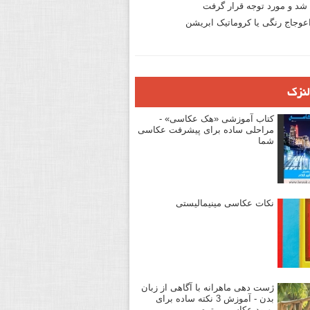
د و مورد توجه قرار گرفت
وجاج رنگی یا کروماتیک ابریشن
لنزک
کتاب آموزشی «هک عکاسی» -
مراحلی ساده برای پیشرفت عکاسی
شما
نکات عکاسی مینیمالیستی
ژست دهی ماهرانه با آگاهی از زبان
بدن - آموزش 3 نکته ساده برای
بهبود عکاسی پرتره