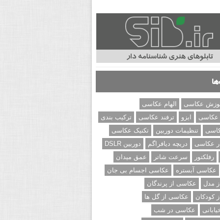
ها
وزش عکاسی
الهام عکاسی
 عکاسی
ایزو
ترفند عکاسی
ترکیب بندی
کاسی
تنظیمات دوربین
تکنیک عکاسی
ر عکاسی
دریچه دیافراگم
دوربین DSLR
رفلکتور
سرعت شاتر
عمق میدان
عکاسی آبستره
عکاسی اجسام بی جان
 مدل
عکاسی از پرندگان
 کودکان
عکاسی از گل ها
ابانی
عکاسی در شب