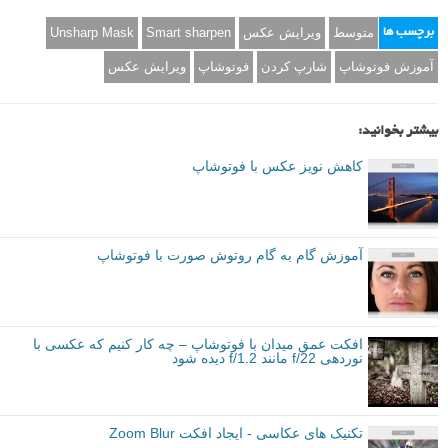
این کار را بعد از هرگونه تغییر در کنتراست انجام دهید.
ج
جمع‌بندی
میزان شارپ کردن عکس معمولا یک انتخاب شخصی است. باید به شدت
تمرین، تمرین و تمرین کنید تا بتوانید به نحوی از این فیلترها استفاده کنید که
در عکس نهایی شما پیدا و مشهود نباشند.
متوسط
ویرایش عکس
Smart sharpen
Unsharp Mask
برچسب ها
آموزش فوتوشاپ
شارپ کردن
فوتوشاپ
ویرایش عکس
بیشتر بخوانید: