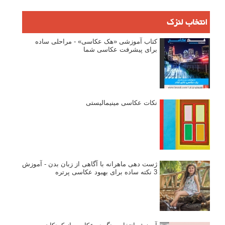
دیپتیک و جاکستا‌پوزیشن در عکاسی
۶۰ نمونه عکس سبک ماکسیمالیسم
وبینار دوره جامع آموزش ترکیب بندی عکاسی (فیلم ضبط شده)
ماکسیمالیسم در عکاسی
نقطه عطف در عکاسی
اندازه و تناسب در عکاسی
مراحل نقد عکس: چطور یک عکس را نقد کنیم
استودیوم یا پونکتوم؟ هر یک در عکاسی چه مفهومی دارند
پرتره دختر افغان اثر استیو مک‌کری: چرا اینقدر معروف شد و مورد
توجه قرار گرفت
خطای اعوجاج رنگی یا کروماتیک ابریشن
انتخاب لنزک
کتاب آموزشی «هک عکاسی» - مراحلی ساده
برای پیشرفت عکاسی شما