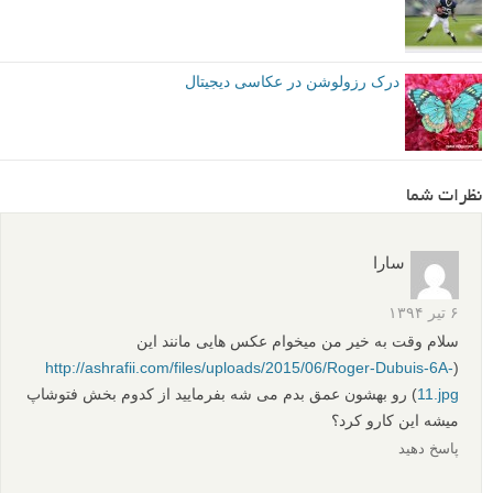
کاهش نویز عکس با فوتوشاپ
آموزش گام به گام روتوش صورت با فوتوشاپ
افکت عمق میدان با فوتوشاپ – چه کار کنیم که عکسی با
نوردهی f/22 مانند f/1.2 دیده شود
تکنیک های عکاسی - ایجاد افکت Zoom Blur
درک رزولوشن در عکاسی دیجیتال