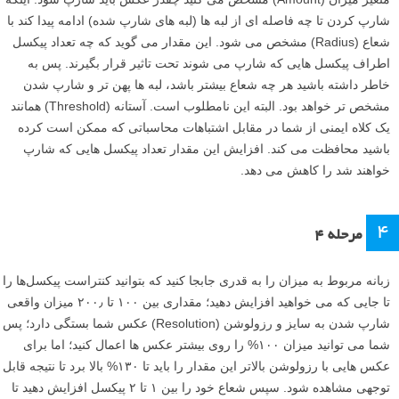
شارپ کردن تا چه فاصله ای از لبه ها (لبه های شارپ شده) ادامه پیدا کند با
شعاع (Radius) مشخص می شود. این مقدار می گوید که چه تعداد پیکسل
اطراف پیکسل هایی که شارپ می شوند تحت تاثیر قرار بگیرند. پس به
خاطر داشته باشید هر چه شعاع بیشتر باشد، لبه ها پهن تر و شارپ شدن
مشخص تر خواهد بود. البته این نامطلوب است. آستانه (Threshold) همانند
یک کلاه ایمنی از شما در مقابل اشتباهات محاسباتی که ممکن است کرده
باشید محافظت می کند. افزایش این مقدار تعداد پیکسل هایی که شارپ
خواهند شد را کاهش می دهد.
۴
مرحله ۴
زبانه مربوط به میزان را به قدری جابجا کنید که بتوانید کنتراست پیکسل‌ها را
تا جایی که می خواهید افزایش دهید؛ مقداری بین ۱۰۰ تا ۲۰۰٫ میزان واقعی
شارپ شدن به سایز و رزولوشن (Resolution) عکس شما بستگی دارد؛ پس
شما می توانید میزان ۱۰۰% را روی بیشتر عکس ها اعمال کنید؛ اما برای
عکس‌ هایی با رزولوشن بالاتر این مقدار را باید تا ۱۳۰% بالا برد تا نتیجه قابل
توجهی مشاهده شود. سپس شعاع خود را بین ۱ تا ۲ پیکسل افزایش دهید تا