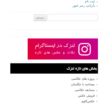
ایمیل
*
نام کاربری
رمز عبور
مرا به خاطر بسپار
ثبت نام
بازیابی رمز عبور
جستجو یرای: