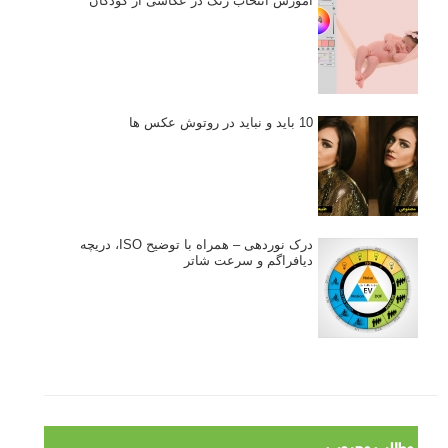
نکات عکاسی مینیمالیستی
ژست دهی ماهرانه با آگاهی از زبان بدن - آموزش
3 نکته ساده برای بهبود عکاسی پرتره
آموزش انتخاب رنگ در عکاسی از کودکان
10 باید و نباید در روتوش عکس ها