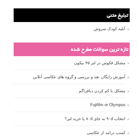
تکنیک عکاسی
خلاقیت در عکاسی
دریچه دیافراگم
دوربین DSLR
دیافراگم
رفلکتور
سرعت شاتر
عمق میدان
عکاسی
عکاسی آبستره
عکاسی اجسام بی جان
عکاسی از مدل
عکاسی از پرندگان
عکاسی از کودکان
عکاسی از گل ها
عکاسی خیابانی
عکاسی در شب
عکاسی سیاه و سفید
عکاسی ماکرو
عکاسی منظره
عکاسی ورزشی
عکاسی پرتره
عکس الهام بخش
عکس های الهام بخش
فاصله کانونی
فتوشاپ
فلاش
فوکوس
لنز دوربین
مجموعه عکس
نقاشی با نور
نوردهی
نوردهی طولانی
نورپردازی
پرسپکتیو
ژست عکاسی
تبلیغ متنی
آتلیه کودک سروش