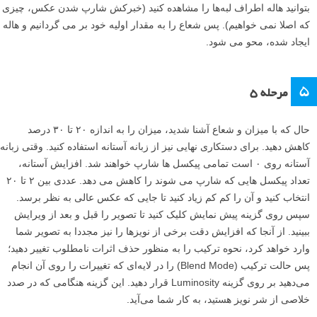
بتوانید هاله اطراف لبه‌ها را مشاهده کنید (خبرکش شارپ شدن عکس، چیزی
که اصلا نمی خواهیم). پس شعاع را به مقدار اولیه خود بر می گردانیم و هاله
ایجاد شده، محو می شود.
۵
مرحله ۵
حال که با میزان و شعاع آشنا شدید، میزان را به اندازه ۲۰ تا ۳۰ درصد
کاهش دهید. برای دستکاری نهایی نیز از زبانه آستانه استفاده کنید. وقتی زبانه
آستانه روی ۰ است تمامی پیکسل ها شارپ خواهند شد. افزایش آستانه،
تعداد پیکسل هایی که شارپ می شوند را کاهش می دهد. عددی بین ۲ تا ۲۰
انتخاب کنید و آن را کم کم زیاد کنید تا جایی که عکس عالی به نظر برسد.
سپس روی گزینه پیش نمایش کلیک کنید تا تصویر را قبل و بعد از ویرایش
ببینید. از آنجا که افزایش دقت برخی از نویزها را نیز مجددا به تصویر شما
وارد خواهد کرد، نحوه ترکیب را به منظور حذف اثرات نامطلوب تغییر دهید؛
پس حالت ترکیب (Blend Mode) را در لایه‌ای که تغییرات را روی آن انجام
می‌دهید بر روی گزینه Luminosity قرار دهید. این گزینه هنگامی که در صدد
خلاصی از شر نویز هستید، به کار شما می‌آید.