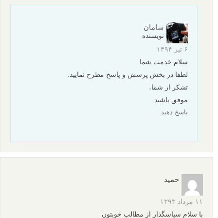
نظرات شما
سارا
۶ تیر ۱۳۹۴
سلام وقت به خیر من میخوام عکس هایی مانند این
http://ashrafii.com/files/uploads/2015/06/Roger-Dubuis-6A-
(
11.jpg
) رو بهشون عمق بدم می شه بفرمایید از کدوم بخش فتوشاپ
میشه این کارو کرد؟
پاسخ دهید
سامان
نویسنده
۶ تیر ۱۳۹۴
سلام خدمت شما