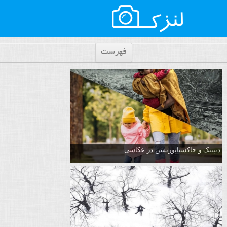
فهرست
دیپتیک و جاکستا‌پوزیشن در عکاسی