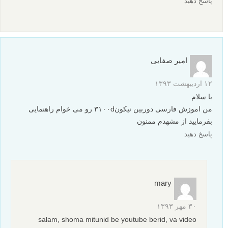
پاسخ دهید
امیر صفایی
۱۲ اردیبهشت ۱۳۹۳
با سلام
من اموزش فارسی دوربین نیکون۳۱۰۰d رو می خوام راهنمایی
بفرمایید از مشهدم ممنون
پاسخ دهید
mary
۳۰ مهر ۱۳۹۳
salam, shoma mitunid be youtube berid, va video