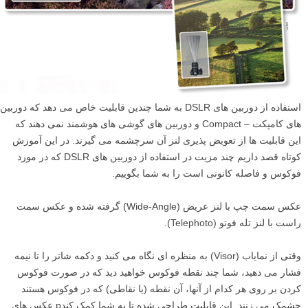
استفاده از دوربین های DSLR به شما چندین قابلیت خاص می دهد که دوربین
های کامپکت – Compact و دوربین های گوشی های هوشمند نمی دهند که
این قابلیت ها از تعویض پذیری لنز آن سرچشمه می گیرند. در این آموزش
کوتاه قصد داریم چند مزیت در استفاده از دوربین های DSLR که در مورد
فوکوس و فاصله کانونی است را به شما بگوییم.
عکس سمت چپ با لنز عریض (Wide-Angle) گرفته شده و عکس سمت
راست با لنز تله فوتو (Telephoto).
وقتی از نمایاب (Visor) به منظره ای نگاه می کنید و دکمه شاتر را تا نیمه
فشار می دهید، شما چند نقطه فوکوس خواهید دید که در صورت فوکوس
کردن بر روی هر کدام از آنها، آن نقطه (یا نقاطی) که در فوکوس هستند
چشمک می زنند. این قابلیت طراحی شده تا به شما کمک کندp عکس های