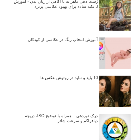
ژست دهی ماهرانه با آگاهی از زبان بدن - آموزش
3 نکته ساده برای بهبود عکاسی پرتره
آموزش انتخاب رنگ در عکاسی از کودکان
10 باید و نباید در روتوش عکس ها
درک نوردهی – همراه با توضیح ISO، دریچه
دیافراگم و سرعت شاتر