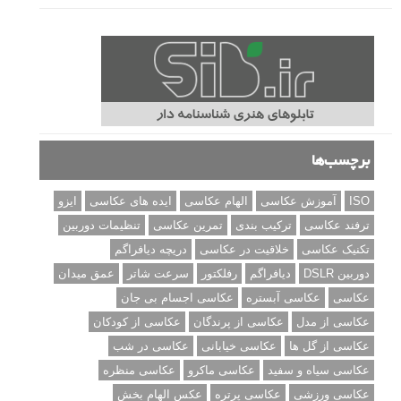
برچسب‌ها
ISO
آموزش عکاسی
الهام عکاسی
ایده های عکاسی
ایزو
ترفند عکاسی
ترکیب بندی
تمرین عکاسی
تنظیمات دوربین
تکنیک عکاسی
خلاقیت در عکاسی
دریچه دیافراگم
دوربین DSLR
دیافراگم
رفلکتور
سرعت شاتر
عمق میدان
عکاسی
عکاسی آبستره
عکاسی اجسام بی جان
عکاسی از مدل
عکاسی از پرندگان
عکاسی از کودکان
عکاسی از گل ها
عکاسی خیابانی
عکاسی در شب
عکاسی سیاه و سفید
عکاسی ماکرو
عکاسی منظره
عکاسی ورزشی
عکاسی پرتره
عکس الهام بخش