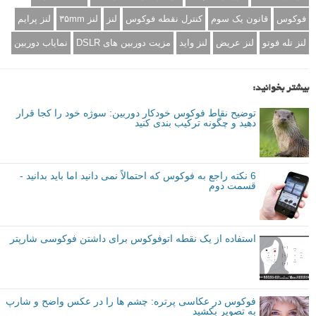
فوکوس
قانون یک سوم
کنترل نقطه فوکوس
لنز
لنز ۳۵mm
لنز پرایم
لنز تله فوتو
لنز عریض
لنز واید
مزیت دوربین های DSLR
نمایاب دوربین
بیشتر بخوانید:
توضیح نقاط فوکوس خودکار دوربین: سوژه خود را کجا قرار
دهید و چگونه ترکیب بندی کنید
6 نکته راجع به فوکوس که احتمالاً نمی دانید اما باید بدانید -
قسمت دوم
استفاده از یک نقطه اتوفوکوس برای داشتن فوکوسی شارپتر
فوکوس در عکاسی پرتره: چشم ها را در عکس واضح و شارپ
به تصویر بکشید