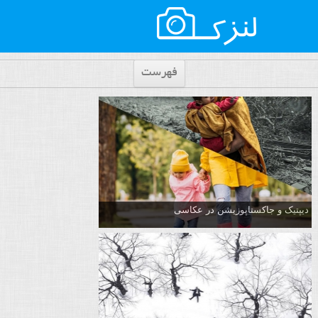
فهرست
دیپتیک و جاکستا‌پوزیشن در عکاسی