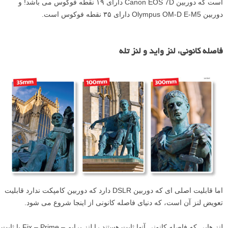
است که دوربین Canon EOS 7D دارای ۱۹ نقطه فوکوس می باشد! و
دوربین Olympus OM-D E-M5 دارای ۳۵ نقطه فوکوس است.
فاصله کانونی، لنز واید و لنز تله
اما قابلیت اصلی ای که دوربین DSLR دارد که دوربین کامپکت ندارد قابلیت
تعویض لنز آن است، که دنیای فاصله کانونی از اینجا شروع می شود.
لنز هایی که فاصله کانونی آنها ثابت هستند را لنز پرایم – Fix – Prime یا ثابت