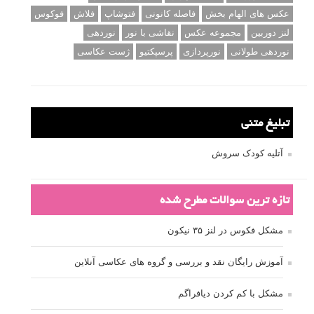
عکس های الهام بخش
فاصله کانونی
فتوشاپ
فلاش
فوکوس
لنز دوربین
مجموعه عکس
نقاشی با نور
نوردهی
نوردهی طولانی
نورپردازی
پرسپکتیو
ژست عکاسی
تبلیغ متنی
آتلیه کودک سروش
تازه ترین سوالات مطرح شده
مشکل فکوس در لنز ۳۵ نیکون
آموزش رایگان نقد و بررسی و گروه های عکاسی آنلاین
مشکل با کم کردن دیافراگم