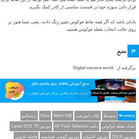
قرار دادن سوژه خود در قسمت مناسبی از کادر کمک بگیرید.
یادتان باشد که اگر همه نقاط فوکوس تغییر رنگ دادند، یعنی شما هنوز بر
روی حالت انتخاب نقطه فوکوس هستید.
م
منبع
برگرفته از : Digital camera world
متوسط
نکات آموزشی
Nikon D40
Visor
پرسپکتیو
برچسب ها
تعداد نقطه فوکوس
دکمه AF Point Selection
دوربین Canon EOS 7D
دوربین DSLR
دوربین کامپکت
دوربین گوشی هوشمند
فاصله کانونی