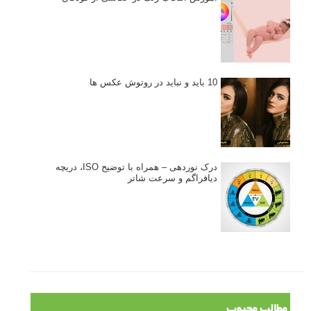
تازه ترین مطالب
دیپتیک و جاکستا‌پوزیشن در عکاسی
۶۰ نمونه عکس سبک ماکسیمالیسم
وبینار دوره جامع آموزش ترکیب بندی عکاسی (فیلم ضبط شده)
ماکسیمالیسم در عکاسی
نقطه عطف در عکاسی
اندازه و تناسب در عکاسی
مراحل نقد عکس: چطور یک عکس را نقد کنیم
استودیوم یا پونکتوم؟ هر یک در عکاسی چه مفهومی دارند
پرتره دختر افغان اثر استیو مک‌کری: چرا اینقدر معروف شد و مورد
توجه قرار گرفت
خطای اعوجاج رنگی یا کروماتیک ابریشن
انتخاب لنزک