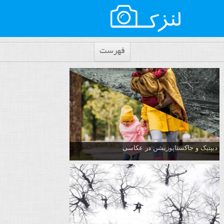
فهرست
دیپتیک و جاکستا‌پوزیشن در عکاسی