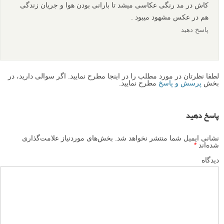
مانند دانه های تسبیح به هم وصل شده اند و با همدلی و همکاری، برای
کسب روزی تلاش می کنند.
هر کدام از افراد در تصویر اندازه ای دارند امّا همه ی آنها در حال
انجام یک کار هستند. این نشان می دهد که این آدم ها بدون حسادت به
یکدیگر، در هر جایگاهی که هستند، وظیفه ی خود را انجام میدهند و
کار همه ی آن ها هم، مهم و ارزشمند است.
اما از نظر این حقیر تصویر ایراد هایی هم دارد.
مثلاً خط افق، بسیار بالا است. و این باعث شده که هم از خط ۱/۳
خارج شود و هم به دلیل کم بودن مقدار آسمان، حس هوای طوفانی
را به خوبی منتقل نکند. علاوه بر این، تصویر را تخت و پرسپکتیو را کم
میکند.
و در آخر; در موضوعی که عکّاس عزیز انتخاب کرده، روح زندگی
جریان دارد. اما رنگی نبودن، این روح را از تصویر میگیرد. این حتّی
باعث شده که خیس بودن لباس ماهی گیرها به خوبی به چشم نیاید و
حس طوفان و باران منتقل نشود.
ای کاش تصویر سیاه و سفید نبود و مود رنگی تصویر ،آیی بود تا حال
و هوای دریا را تداعی کند.
و کنتراست نوری یشتری داشت تا هم طوفانی بودن هوا جلوه کند، و