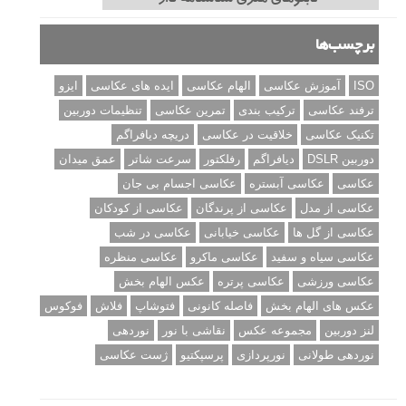
10 باید و نباید در روتوش عکس ها
درک نوردهی – همراه با توضیح ISO، دریچه
دیافراگم و سرعت شاتر
مطالب محبوب
درک نوردهی – همراه با توضیح ISO، دریچه دیافراگم و سرعت