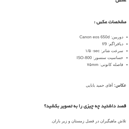
عکس
مشخصات عکس :
دوربین: Canon eos 650d
دیافراگم: f/9
سرعت شاتر: ۱/۵۰sec