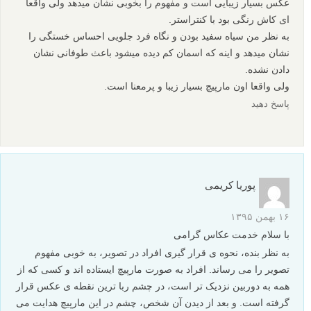
به محو کردن کنم تا چشمها با چرخش در صحنه مارپیچ خسته نشوند با
تشکر از عکاس عکس ولی زیباست
پاسخ دهید
javad_toosi
۱۹ بهمن ۱۳۹۵
با سپاس از نظر شما و اینکه میفرمایید تازه کار هستید کاملا
به اصطلاحات و ترفند های عکاسی اشنایی دارید که اینده
خوبی رو برای شما پیش رو داره ،ولی اجازه بدید در چند
مورد با شما مخالفت کنم البته نظر شخصی من است و
عکاسی یه سبک شخصی
ابتدا در مورد عمق میدان و وجود ساحل : وجود ساحل در
عکس حس فرو رفتن در دریا رو از بین میبره و چشم رو
گمراه میکنه همچنین صرفا چون ماهیگیران تا زانو تو اب
هستند به معنی نزدیک بودن به ساحل نیست خیلی مناطق
مثل اشوراده تا چند صد متر اب از یک متر هم بالا تر نمیاد