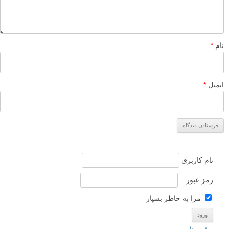
هم دشواری کار ماهیگیران.
موفق و پیروز باشید
یا علی…
پاسخ دهید
javad_toosi
۱۶ بهمن ۱۳۹۵
با سلام عکس از کادر بندی خوبی برخوردار است هرچند که من به
شخصه ترجیح میدادم فضای بیشتری از اسمان را در کادر قرار دهم ،
قرار گیری عکاس و ماهیگیران به درستی انجام گرفته گویی فضایی
از پیش اماده بوده که باید به عکاس تبریک گفت برای انتخاب این
زاویه ، انتخاب موضوع و هدف عکاس هم بسیار خوبه و زحمت و تلاش
ماهیگیران در آن کاملا مشهود است . تنها پیشنهادی که دارم اینکه
کاش در مد رنگی عکاسی میشد تا بارانی بودن هوا و جریان زندگی
هم در عکس مشهود میبود .