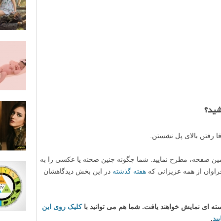
دور
بین
:
Nik