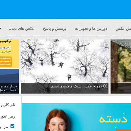
یش عکس
دوربین ها و تجهیزات
پرسش و پاسخ
عکس های دیدنی
60 نمونه عکس سبک ماکسیمالیسم
وبینار دور
ضبط شده)
نام کاربر
رمز عبور
مرا ب