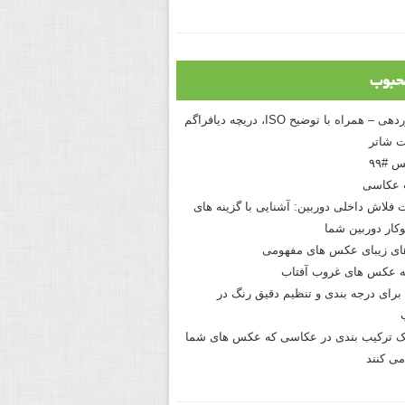
حبوب
درک نوردهی – همراه با توضیح ISO، دریچه دیافراگم
 شاتر
 #۹۹
 عکاسی
 فلاش داخلی دوربین: آشنایی با گزینه های
کار دوربین شما
های زیبای عکس های مفهومی
 عکس های غروب آفتاب
برای درجه بندی و تنظیم دقیق رنگ در
نیک ترکیب بندی در عکاسی که عکس های شما
می کنند