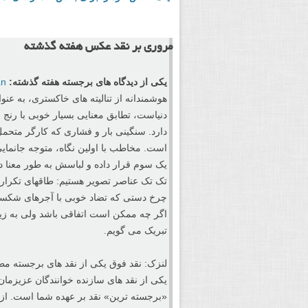
دیافراگم: f/4.8
سرعت شاتر: ۱/۳۰sec
حساسیت سنسور: ISO-800
فاصله کانونی: ۳۸mm (18-55)
عکاس:
آقای سید هادی موسوی
قصد داشتید چه چیزی را به تصویر بک
از پل سفید اهواز عکس می گرفتم که اون آق
لطفا نظر خود را در قسمت نظرات، پایین هم
طور متفاوتی به تصویر می کشیدید؟ تشکر ف
را مطرح نمودند.
سازنده ترین نظرات در سایت به شکل برجسته