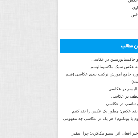
عکس
وی
کاس
ین مطالب
و جاکستا‌پوزیشن در عکاسی
دوره جامع آموزش ترکیب بندی عکاسی (فیلم
ه)
الیسم در عکاسی
طف در عکاسی
و تناسب در عکاسی
نقد عکس: چطور یک عکس را نقد کنیم
م یا پونکتوم؟ هر یک در عکاسی چه مفهومی
ختر افغان اثر استیو مک‌کری: چرا اینقدر