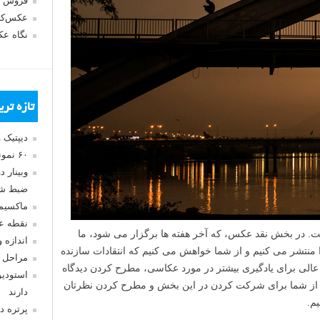
فروش 
عکس‌کا
نگاه ع
تازه تر
دیپتیک 
۶۰ نمونه عکس سبک ماکسیمالیسم
وبینار 
ضبط شد
ماکسیم
نقطه ع
 در بخش نقد عکس، که آخر هفته ها برگزار می شود، ما
اندازه 
منتشر می کنیم و از شما خواهش می کنیم که انتقادات سازنده
مراحل 
ه عالی برای یادگیری بیشتر در مورد عکاسی، مطرح کردن دیدگاه
استودیو
از شما برای شرکت کردن در این بخش و مطرح کردن نظرتان
دارند
پرتره د