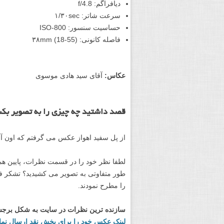
مشخصات عکس :
on D5300