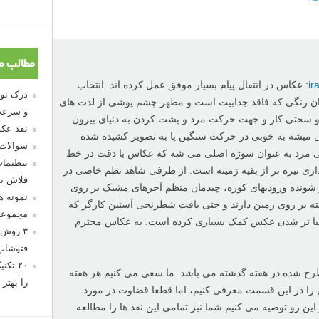
مطالب م
و سرعت
نقد عکس
سوالات
تنظیمات
شید؟
فلاش تو
نمونه 
ا رفتن بالای پل نشستن.
مجموعه
۳ روش 
ین صفحه، مطرح نمایید. شما چگونه چنین صحنه یا عکسی را به
فتوشاپ
راوان از همه عزیزانی که
هفته گذشته
در این بخش دیدگاهشان
۲۰ تک
را بهتر 
 ای نمایش خواهند یافت. شما هم می توانید با
کلیک روی این