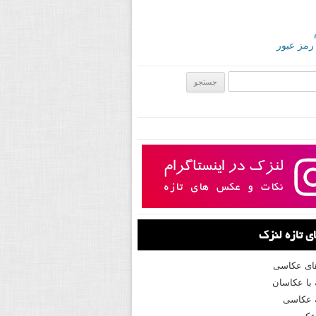
 رمز عبور
ی:
 تازه لنزک
های عکاسی
با عکاسان
 عکاسی