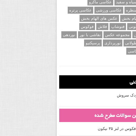
اه و سفید
عکاسی ماکرو
نظره
عکاسی ورزشی
عکاسی پرتره
ام بخش
عکس های الهام بخش
ونی
فتوشاپ
فلاش
فوکوس
ن
مجموعه عکس
نقاشی با نور
نوردهی
ولانی
نورپردازی
پرسپکتیو
اسی
تنی
کودک سروش
ین سوالات مطرح شده
 در لنز ۳۵ نیکون