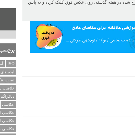
ید
.
برچسب‌
ISO
آم
ایده های
تمرین ع
خلاقیت د
دیافراگم
عکاسی
عکاسی از
عکاسی از
عکاسی خی