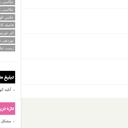
عکاسی سی
عکاسی م
عکس اله
فاصله کان
ir
: عکاس در انتقال پیام بسیار موفق عمل کرده اند. انتخاب
لنز دوربی
نوان رنگی که فاقد جذابیت است و مظهر چشم پوشی از لذت های
 و سختی کار و جهت حرکت مرد و پشت کردن به دنیای بیرون
نوردهی ط
مل میشه به خوبی در حرکت سنگین پا به تصویر کشیده شده
ژست عک
یی مرد به عنوان سوژه اصلی می شه که عکاس با دقت در خط
اری تیره تر از بقیه زمینه است. از طرفی شاهد نظم خاصی در
 شونده ورودیهای کوره، چیدمان منظم آجرهای مشبک بر روی
ه بر روی زمین دارند و حتی بافت شطرنجی آستین کارگر که
تبلیغ م
یبا تر شدن عکس کمک بسیاری کرده است. به عکاس محترم
آتلیه 
طرح شده در هفته گذشته می باشد. ما سعی می کنیم هر هفته
تازه تر
ن را در این قسمت معرفی کنیم، اما قطعا قضاوت در مورد
ین رو توصیه می کنیم شما نیز تمامی این نقد ها را مطالعه
مشکل فکوس
رح شده در هفته گذشته، روی عکس فوق کلیک کرده و به پایین