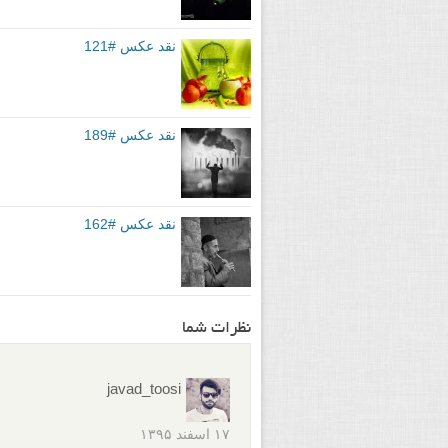
یکی از دیدگاه های برجسته هفته گذشته:
an
هوشمندانه از تنالیته های خاکستری، به ع
دنیاست، تطابق معنایی بسیار خوبی با رنج
دارد. سنگینی بار و فشاری که کارگر متح
است. مخاطب با اولین نگاه، متوجه جانما
یک سوم قرار داده و لباسش به طور معنا د
تک تک عناصر تصویر هستیم: طاقهای تکرار
چرخ دستی که تضاد خوبی با آجرهای شکست
اگر چه ممکن است اتفاقی باشد ولی به ز
تبریک می گویم.
لنزک: نقد فوق یکی از نقد های برجسته م
یکی از نقد های سازنده خوانندگان عزیزما
«برجسته ترین» نقد بر عهده شما است. از ا
بفرمایید. برای مطالعه تمامی نقد های مط