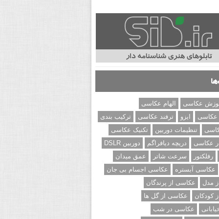
ها
وزش عکاسی
الهام عکاسی
 عکاسی
ایزو
ترفند عکاسی
ترکیب بندی
کاسی
تنظیمات دوربین
تکنیک عکاسی
ر عکاسی
دریچه دیافراگم
دوربین DSLR
رفلکتور
سرعت شاتر
عمق میدان
عکاسی آبستره
عکاسی اجسام بی جان
 مدل
عکاسی از پرندگان
 کودکان
عکاسی از گل ها
ابانی
عکاسی در شب