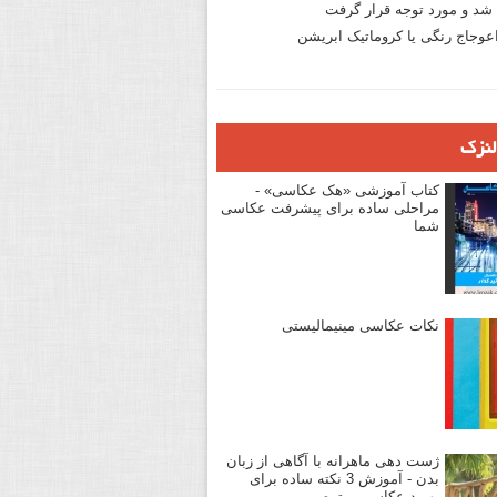
د و مورد توجه قرار گرفت
وجاج رنگی یا کروماتیک ابریشن
لنزک
کتاب آموزشی «هک عکاسی» -
مراحلی ساده برای پیشرفت عکاسی
شما
نکات عکاسی مینیمالیستی
ژست دهی ماهرانه با آگاهی از زبان
بدن - آموزش 3 نکته ساده برای
بهبود عکاسی پرتره