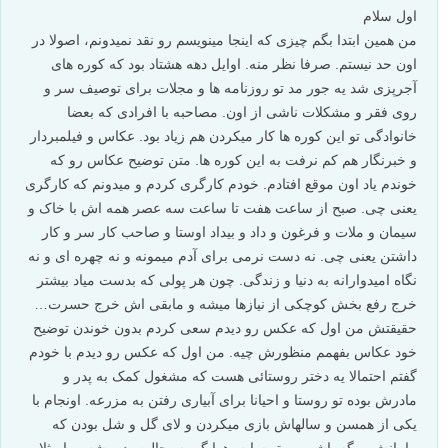
اول سلام
من همین ابتدا بگم چیزی که اینجا مینویسم رو نقد نمیدونم، اصولا در
اون حد نیستم. صرفا نظر منه. اوایل دهه هشتاد بود که کوره های
آجرپزی شد یه جور مد تو روزنامه ها و مجلات برای توصیف سر و
روی فقر و مشکلات ناشی از اون. مصاحبه با افرادی که بعضا
خانوادگی تو این کوره ها کار میکردن هم زیاد بود. عکاس و فیلمبردار
و خبرنگار هم کم نرفت به این کوره ها. متن توضیح عکاس رو که
خوندم یاد اون موقع افتادم. خودم کارگری کردم و میدونم که کارگری
یعنی چی. صبح از ساعت هفت تا ساعت سه عصر همه اش با خاک و
سیمان و ملات و فرغون و داد و بیداد اوستا و صاحب کار سر و کار
داشتن یعنی چی. نه دست نرمی برای آدم میمونه و نه چهره ای و نه
نگاه امیدوارانه به دنیا و زندگی. چون هر پولی که بدست میاد بیشتر
خرج رفع بخش کوچکی از نیازها میشه و مابقی اش خرج حسرت…
حقیقتش من اول که عکس رو دیدم سعی کردم بدون خوندن توضیح
خود عکاس بفهمم منظورش چیه. من اول که عکس رو دیدم با خودم
گفتم احتمالا یه دختر روستائی هست که مشغول کمک به پدر و
مادرش بوده تو روستا و احیانا برای آبیاری رفتن به مزرعه. اونجام با
یکی از همسن و سالهاش بازی میکردن و لای گل و شل بودن که
مامانش میگه پاشو برو تو سایه. هوا گرمه، حالت بد میشه و یا مثلا