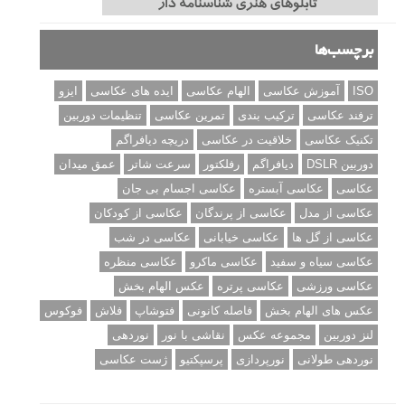
برچسب‌ها
ISO
آموزش عکاسی
الهام عکاسی
ایده های عکاسی
ایزو
ترفند عکاسی
ترکیب بندی
تمرین عکاسی
تنظیمات دوربین
تکنیک عکاسی
خلاقیت در عکاسی
دریچه دیافراگم
دوربین DSLR
دیافراگم
رفلکتور
سرعت شاتر
عمق میدان
عکاسی
عکاسی آبستره
عکاسی اجسام بی جان
عکاسی از مدل
عکاسی از پرندگان
عکاسی از کودکان
عکاسی از گل ها
عکاسی خیابانی
عکاسی در شب
عکاسی سیاه و سفید
عکاسی ماکرو
عکاسی منظره
عکاسی ورزشی
عکاسی پرتره
عکس الهام بخش
عکس های الهام بخش
فاصله کانونی
فتوشاپ
فلاش
فوکوس
لنز دوربین
مجموعه عکس
نقاشی با نور
نوردهی
نوردهی طولانی
نورپردازی
پرسپکتیو
ژست عکاسی