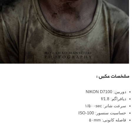
مشخصات عکس :
دوربین: NIKON D7100
دیافراگم: f/1.8
سرعت شاتر: ۱/۵۰۰sec
حساسیت سنسور: ISO-100
فاصله کانونی: ۵۰mm