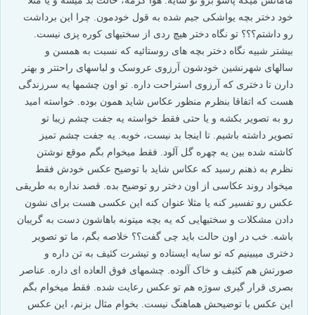
خود دختر بچه یواشکی جیم شده به قول خودمون. چرا این برداشت
رو داشتم؟؟؟ تو نگاه دختر هیچ ردی از سختیهای کوره پزی نیست.
بیشتر شبیه نگاه دختر بچه های روستائیه که نسبت به همسن و
سالهای شهرنشین خودشون آرزوی عروسک و لباسهای راحتتر و بهتر
دارن تا دختری که آرزوی استراحت داره. تو اون چشمها یه سرزندگی
هست که اتفاقا بنظرم منظور عکاس شاید همون بوده. خواسته امید
رو به تصویر بکشه و یا حتی فقط خواسته یه جفت چشم زیبا تو
تصویر داشته باشیم. تا اینجا بد نیست، خوبه. یه جفت چشم تمیز
کاشته شده بین یه چهره گل آلود. فقط میخوام بگم موقع نوشتن
نظرم به ذهنم رسید که عکاس شاید با توضیح عکس خودش فقط
میخواد روند عکاسی از اون دختر رو توضیح بده. قصد نداره به طریقی
عکس رو تفسیر کنه یا مثلا عنوان کنه این عکسی هست برای نشون
دادن مشکلات و سختیهایی که یه بچه میتونه باهاشون دست به گریبان
باشه. خب در اون حالت باید چی گفت؟؟ خلاصه بگم، ما تو تصویر
دختری میبینیم که تو سایه ایستاده و تیشرت کثیف به تن داره و
صورتش هم کثیف و خاک آلوده. چشمهای فوق العاده ای داره. عناصر
بصری قرار گیری سوژه هم تو عکس رعایت شده. فقط میخوام بگم
این عکس با توضیحش هماهنگ نیست. بخوام مثال بزنم، این عکس