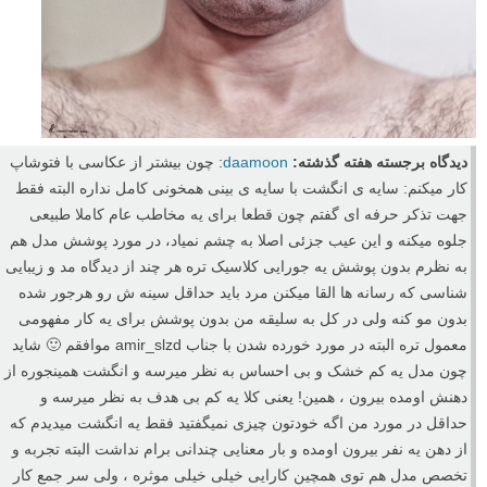
دیدگاه برجسته هفته گذشته:
daamoon
: چون بیشتر از عکاسی با فتوشاپ
کار میکنم: سایه ی انگشت با سایه ی بینی همخونی کامل نداره البته فقط
جهت تذکر حرفه ای گفتم چون قطعا برای یه مخاطب عام کاملا طبیعی
جلوه میکنه و این عیب جزئی اصلا به چشم نمیاد، در مورد پوشش مدل هم
به نظرم بدون پوشش یه جورایی کلاسیک تره هر چند از دیدگاه مد و زیبایی
شناسی که رسانه ها القا میکنن مرد باید حداقل سینه ش رو هرجور شده
بدون مو کنه ولی در کل به سلیقه من بدون پوشش برای یه کار مفهومی
معمول تره البته در مورد خورده شدن با جناب amir_slzd موافقم 🙂 شاید
چون مدل یه کم خشک و بی احساس به نظر میرسه و انگشت همینجوره از
دهنش اومده بیرون ، همین! یعنی کلا یه کم بی هدف به نظر میرسه و
حداقل در مورد من اگه خودتون چیزی نمیگفتید فقط یه انگشت میدیدم که
از دهن یه نفر بیرون اومده و بار معنایی چندانی برام نداشت البته تجربه و
تخصص مدل هم توی همچین کارایی خیلی خیلی موثره ، ولی سر جمع کار