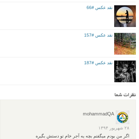
نقد عکس #66
نقد عکس #157
نقد عکس #187
نظرات شما
mohammadQA
۲۸ شهریور ۱۳۹۴
اگر من بودم میگفتم بچه یه آجر خام تو دستش بگیره