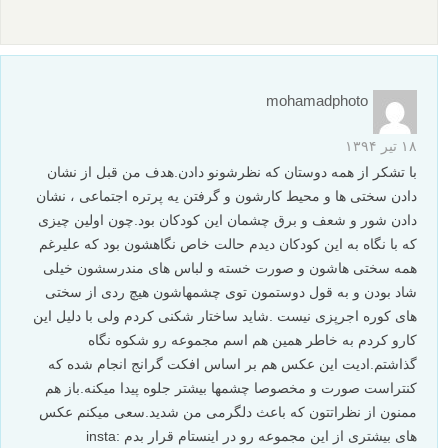
mohamadphoto
۱۸ تیر ۱۳۹۴
با تشکر از همه دوستان که نظرشونو دادن.هدف من قبل از نشان
دادن سختی ها و محیط کارشون و گرفتن یه پرتره اجتماعی ، نشان
دادن شور و شعف و برق چشمان این کودکان بود.چون اولین چیزی
که با نگاه به این کودکان دیدم حالت خاص نگاهشون بود که علیرغم
همه سختی هاشون و صورت خسته و لباس های مندرسشون خیلی
شاد بودن و به قول دوستمون توی چشمهاشون هیچ ردی از سختی
های کوره اجرپزی نیست .شاید ساختار شکنی کردم ولی با دلیل این
کارو کردم به خاطر همین هم اسم مجموعه رو شکوه نگاه
گذاشتم.ادیت این عکس هم بر اساس افکت گرانج انجام شده که
کنتراست صورت و مخصوصا چشمها بیشتر جلوه پیدا میکنه.باز هم
ممنون از نظراتتون که باعث دلگرمی من شدید.سعی میکنم عکس
های بیشتری از این مجموعه رو در اینستام قرار بدم insta: