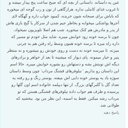
عین یه داستانه. داستانی از بچه ای که صبح ساعت پنج بیدار میشه و
تا غروب غذای کاملی نداره. هرازگاهی از نون و رب گوجه ای میخوره
که باباش برای صبحانه شون خریده، کمبود خواب داره و گهگاه لای
آجرها یواشکی میخوابه و بخاطر جیم شدن از سرکار یا گیج بازی هاش
از پدر و مادرش هم کتک میخوره. شب هم اصلا تلویزیون نمیخواد،
چون تا برسه خونه زود خوابش میبره. شاید مثل خودم تو مسیر که
داره راه میره تا برسه خونه همون وسط راه رفتن هم یه چرتی
میزنه. تا میرسه خونه نه دست و روی خودش رو میشوره و نه منتظر
پنیر و خیار میمونه. پای دیوار که میشینه تا بعد از خواهر و برادرهای
دیگه اش نوبتش بشه و دستهاش رو بشوره خوابش میبره. حالا اسم
این داستان رو بذاریم ‘ نیلوفرهای قشنگ مرداب’ چون وسط داستان
سوژه یاد یه پوستر خونه دایی اش میفته. پوستر رنگ و رو رفته یه
تعداد گل با گلبرگهای بزرگ. از تنها دیپلمه خانواده اسم اون گلها رو
پرسیده و طرف هم جواب داده نیلوفرهای قشنگی هستن که تو
مرداب رشد میکنن. فقط یه اسمه، این نظر من بود. ببخشید که
طولانی شد.
پاسخ دهید