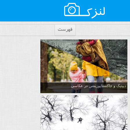
فهرست
دیپتیک و جاکستا‌پوزیشن در عکاسی