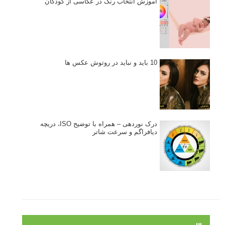
آموزش انتخاب رنگ در عکاسی از کودکان
10 باید و نباید در روتوش عکس ها
درک نوردهی – همراه با توضیح ISO، دریچه
دیافراگم و سرعت شاتر