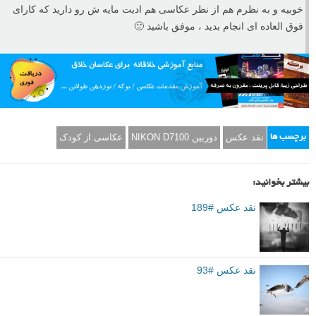
خوبیه و به نظرم هم از نظر عکاسی هم ادیت مایه ش رو دارید که کارای
فوق العاده ای انجام بدید ، موفق باشید 🙂
نقد عکس
دوربین NIKON D7100
عکاسی از کودک
برچسب ها
بیشتر بخوانید:
نقد عکس #189
نقد عکس #93