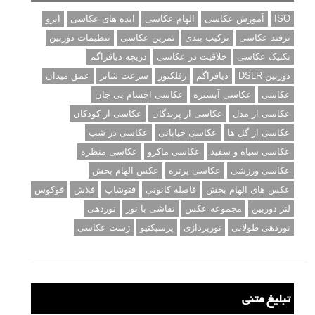
ISO
آموزش عکاسی
الهام عکاسی
ایده های عکاسی
ایزو
ترفند عکاسی
ترکیب بندی
تمرین عکاسی
تنظیمات دوربین
تکنیک عکاسی
خلاقیت در عکاسی
دریچه دیافراگم
دوربین DSLR
دیافراگم
رفلکتور
سرعت شاتر
عمق میدان
عکاسی
عکاسی آبستره
عکاسی اجسام بی جان
عکاسی از مدل
عکاسی از پرندگان
عکاسی از کودکان
عکاسی از گل ها
عکاسی خیابانی
عکاسی در شب
عکاسی سیاه و سفید
عکاسی ماکرو
عکاسی منظره
عکاسی ورزشی
عکاسی پرتره
عکس الهام بخش
عکس های الهام بخش
فاصله کانونی
فتوشاپ
فلاش
فوکوس
لنز دوربین
مجموعه عکس
نقاشی با نور
نوردهی
نوردهی طولانی
نورپردازی
پرسپکتیو
ژست عکاسی
تبلیغ متنی