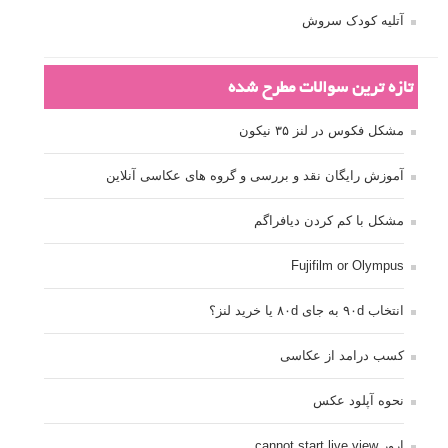
آتلیه کودک سروش
تازه ترین سوالات مطرح شده
مشکل فکوس در لنز ۳۵ نیکون
آموزش رایگان نقد و بررسی و گروه های عکاسی آنلاین
مشکل با کم کردن دیافراگم
Fujifilm or Olympus
انتخاب ۹۰d به جای ۸۰d یا خرید لنز؟
کسب درامد از عکاسی
نحوه آپلود عکس
ارور cannot start live view