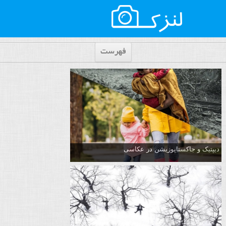
فهرست
دیپتیک و جاکستا‌پوزیشن در عکاسی