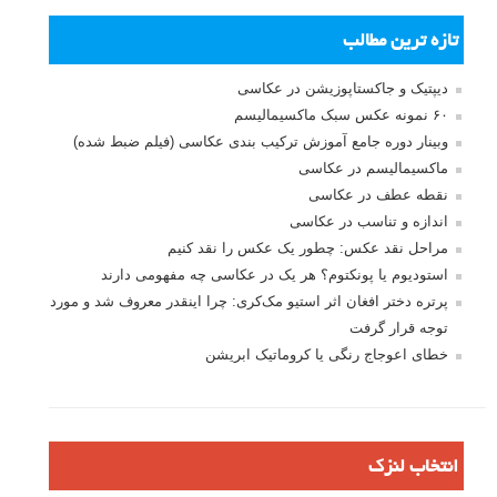
تازه ترین مطالب
دیپتیک و جاکستا‌پوزیشن در عکاسی
۶۰ نمونه عکس سبک ماکسیمالیسم
وبینار دوره جامع آموزش ترکیب بندی عکاسی (فیلم ضبط شده)
ماکسیمالیسم در عکاسی
نقطه عطف در عکاسی
اندازه و تناسب در عکاسی
مراحل نقد عکس: چطور یک عکس را نقد کنیم
استودیوم یا پونکتوم؟ هر یک در عکاسی چه مفهومی دارند
پرتره دختر افغان اثر استیو مک‌کری: چرا اینقدر معروف شد و مورد
توجه قرار گرفت
خطای اعوجاج رنگی یا کروماتیک ابریشن
انتخاب لنزک