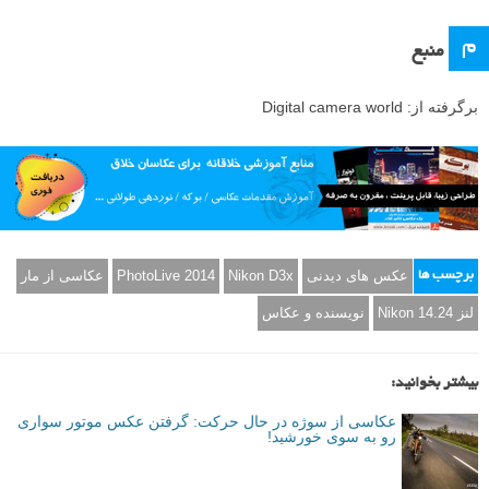
م
منبع
برگرفته از: Digital camera world
عکس های دیدنی
Nikon D3x
PhotoLive 2014
عکاسی از مار
برچسب ها
لنز Nikon 14.24
نویسنده و عکاس
بیشتر بخوانید:
عکاسی از سوژه در حال حرکت: گرفتن عکس موتور سواری
رو به سوی خورشید!