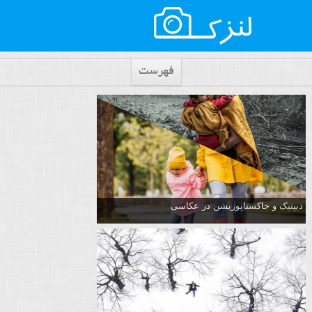
فهرست
دیپتیک و جاکستا‌پوزیشن در عکاسی