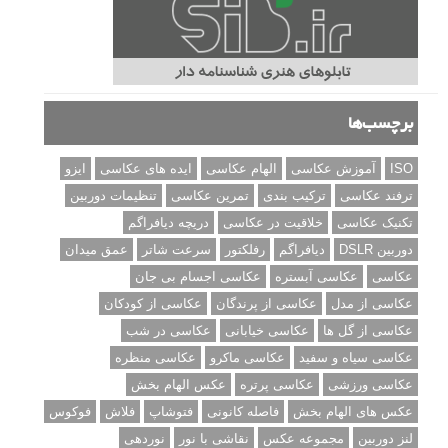
برچسب‌ها
ISO
آموزش عکاسی
الهام عکاسی
ایده های عکاسی
ایزو
ترفند عکاسی
ترکیب بندی
تمرین عکاسی
تنظیمات دوربین
تکنیک عکاسی
خلاقیت در عکاسی
دریچه دیافراگم
دوربین DSLR
دیافراگم
رفلکتور
سرعت شاتر
عمق میدان
عکاسی
عکاسی آبستره
عکاسی اجسام بی جان
عکاسی از مدل
عکاسی از پرندگان
عکاسی از کودکان
عکاسی از گل ها
عکاسی خیابانی
عکاسی در شب
عکاسی سیاه و سفید
عکاسی ماکرو
عکاسی منظره
عکاسی ورزشی
عکاسی پرتره
عکس الهام بخش
عکس های الهام بخش
فاصله کانونی
فتوشاپ
فلاش
فوکوس
لنز دوربین
مجموعه عکس
نقاشی با نور
نوردهی