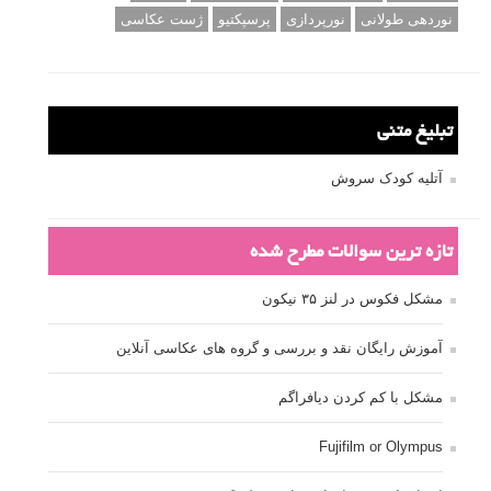
نوردهی طولانی
نورپردازی
پرسپکتیو
ژست عکاسی
تبلیغ متنی
آتلیه کودک سروش
تازه ترین سوالات مطرح شده
مشکل فکوس در لنز ۳۵ نیکون
آموزش رایگان نقد و بررسی و گروه های عکاسی آنلاین
مشکل با کم کردن دیافراگم
Fujifilm or Olympus