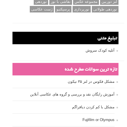
لنز دوربین
مجموعه عکس
نقاشی با نور
نوردهی
نوردهی طولانی
نورپردازی
پرسپکتیو
ژست عکاسی
تبلیغ متنی
آتلیه کودک سروش
تازه ترین سوالات مطرح شده
مشکل فکوس در لنز ۳۵ نیکون
آموزش رایگان نقد و بررسی و گروه های عکاسی آنلاین
مشکل با کم کردن دیافراگم
Fujifilm or Olympus