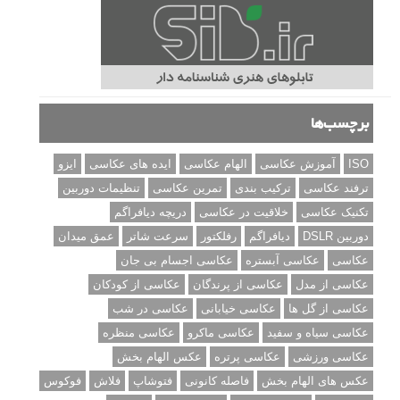
برچسب‌ها
ISO
آموزش عکاسی
الهام عکاسی
ایده های عکاسی
ایزو
ترفند عکاسی
ترکیب بندی
تمرین عکاسی
تنظیمات دوربین
تکنیک عکاسی
خلاقیت در عکاسی
دریچه دیافراگم
دوربین DSLR
دیافراگم
رفلکتور
سرعت شاتر
عمق میدان
عکاسی
عکاسی آبستره
عکاسی اجسام بی جان
عکاسی از مدل
عکاسی از پرندگان
عکاسی از کودکان
عکاسی از گل ها
عکاسی خیابانی
عکاسی در شب
عکاسی سیاه و سفید
عکاسی ماکرو
عکاسی منظره
عکاسی ورزشی
عکاسی پرتره
عکس الهام بخش
عکس های الهام بخش
فاصله کانونی
فتوشاپ
فلاش
فوکوس