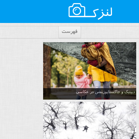
فهرست
دیپتیک و جاکستا‌پوزیشن در عکاسی