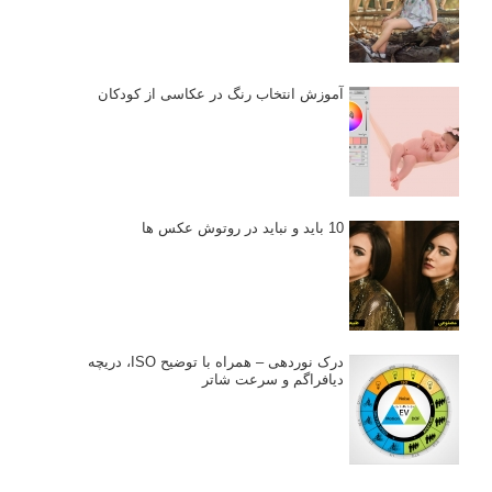
آموزش انتخاب رنگ در عکاسی از کودکان
10 باید و نباید در روتوش عکس ها
درک نوردهی – همراه با توضیح ISO، دریچه
دیافراگم و سرعت شاتر