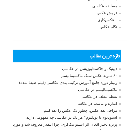
مسابقه عکاسی
فروش عکس
عکس‌کاوی
نگاه عکاس
تازه ترین مطالب
دیپتیک و جاکستا‌پوزیشن در عکاسی
۶۰ نمونه عکس سبک ماکسیمالیسم
وبینار دوره جامع آموزش ترکیب بندی عکاسی (فیلم ضبط شده)
ماکسیمالیسم در عکاسی
نقطه عطف در عکاسی
اندازه و تناسب در عکاسی
مراحل نقد عکس: چطور یک عکس را نقد کنیم
استودیوم یا پونکتوم؟ هر یک در عکاسی چه مفهومی دارند
پرتره دختر افغان اثر استیو مک‌کری: چرا اینقدر معروف شد و مورد