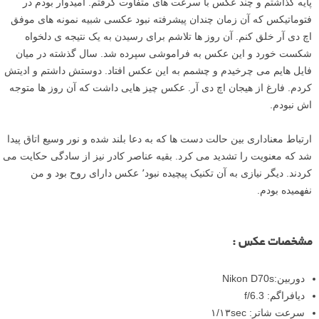
پایه گذاشتم و چند عکس با سرعت های متفاوت گرفتم. امیدوار بودم در
فتوماتیکس که آن زمان چندان پیشرفته نبود عکسی شبیه نمونه های موفق
اچ دی آر خلق کنم. آن روز ها تلاشم برای رسیدن به یک نتیجه ی دلخواه
شکست خورد و این عکس به فراموشی سپرده شد. سال گذشته در میان
فایل هایم می چرخیدم و چشمم به این عکس افتاد. دوستش داشتم و ادیتش
کردم. فارغ از هیجان اچ دی آر. عکس چیز هایی داشت که آن روز ها متوجه
اش نبودم.
ارتباط معناداری بین حالت دست ها که به دعا بلند شده و نور وسیع اتاق پیدا
شد که معنویت را تشدید می کرد. بقیه عناصر کادر نیز از سادگی حکایت می
کردند. دیگر نیازی به آن تکنیک پیچیده نبود٬ عکس دارای روح بود و من
نفهمیده بودم.
مشخصات عکس :
دوربین:Nikon D70s
دیافراگم: f/6.3
سرعت شاتر: ۱/۱۳sec