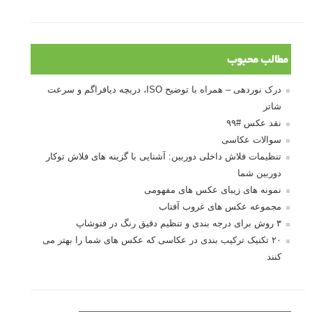
مطالب محبوب
درک نوردهی – همراه با توضیح ISO، دریچه دیافراگم و سرعت
شاتر
نقد عکس #۹۹
سوالات عکاسی
تنظیمات فلاش داخلی دوربین: آشنایی با گزینه های فلاش توکار
دوربین شما
نمونه های زیبای عکس های مفهومی
مجموعه عکس های غروب آفتاب
۳ روش برای درجه بندی و تنظیم دقیق رنگ در فتوشاپ
۲۰ تکنیک ترکیب بندی در عکاسی که عکس های شما را بهتر می
کنند