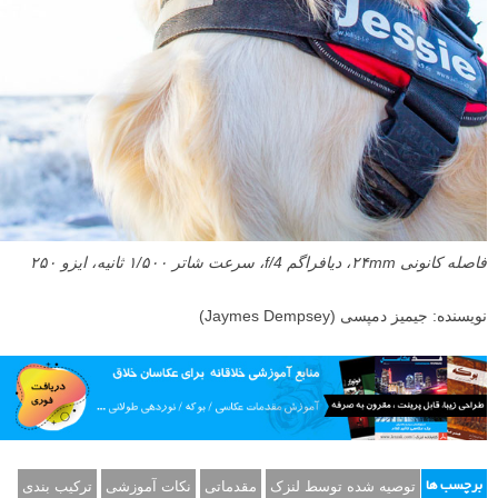
فاصله کانونی ۲۴mm، دیافراگم f/4، سرعت شاتر ۱/۵۰۰ ثانیه، ایزو ۲۵۰
نویسنده: جیمیز دمپسی (Jaymes Dempsey)
توصیه شده توسط لنزک
مقدماتی
نکات آموزشی
ترکیب بندی
برچسب ها