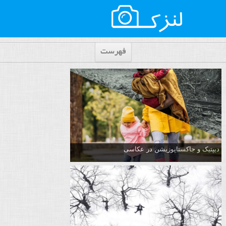
فهرست
دیپتیک و جاکستا‌پوزیشن در عکاسی