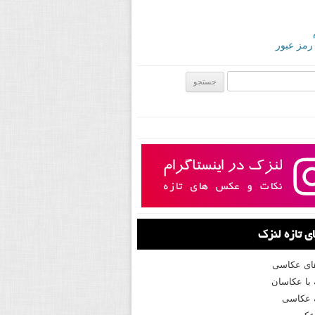
 رمز عبور
ی:
 تازه لنزک
های عکاسی
با عکاسان
 عکاسی