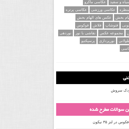
اه و سفید
عکاسی ماکرو
نظره
عکاسی ورزشی
عکاسی پرتره
ام بخش
عکس های الهام بخش
ونی
فتوشاپ
فلاش
فوکوس
ن
مجموعه عکس
نقاشی با نور
نوردهی
ولانی
نورپردازی
پرسپکتیو
اسی
تنی
کودک سروش
ین سوالات مطرح شده
 در لنز ۳۵ نیکون