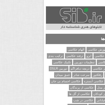
ها
وزش عکاسی
الهام عکاسی
 عکاسی
ایزو
ترفند عکاسی
ترکیب بندی
کاسی
تنظیمات دوربین
تکنیک عکاسی
ر عکاسی
دریچه دیافراگم
دوربین DSLR
رفلکتور
سرعت شاتر
عمق میدان
عکاسی آبستره
عکاسی اجسام بی جان
 مدل
عکاسی از پرندگان
 کودکان
عکاسی از گل ها
ابانی
عکاسی در شب