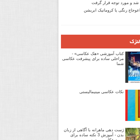
د و مورد توجه قرار گرفت
وجاج رنگی یا کروماتیک ابریشن
لنزک
کتاب آموزشی «هک عکاسی» -
مراحلی ساده برای پیشرفت عکاسی
شما
نکات عکاسی مینیمالیستی
ژست دهی ماهرانه با آگاهی از زبان
بدن - آموزش 3 نکته ساده برای
بهبود عکاسی پرتره