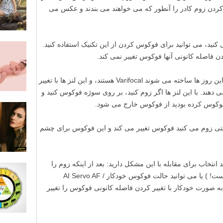
دن زوم کادر را آنطور که می خواهند می بندند و عکس می
نز های Parfocal استفاده می کنید، می توانید برای فوکوس کردن از این تکنیک استفاده کنید.
مشکل اینجاست که اکثر لنز های AF ای که این روز ها ساخته می شوند Varifocal هستند، و این لنز ها با تغییر
دهند. با این لنز ها اگر زوم کنید، بر روی سوژه فوکوس کنید و
فوکوس کرده بودید از فوکوس خارج می شود.
وقتی زوم می کنید فوکوس تغییر می کند و این فوکوس برای چشم
نتخاب برای مقابله با این مشکل دارید: بعد از اینکه زوم را
تغییر دادید دوباره فوکوس کنید ( کار ساده ایست! ) یا می توانید حالت فوکوس خودکار AI Servo AF /
دوربین خود به صورت خودکار با تغییر کردن فاصله کانونی فوکوس را تغییر