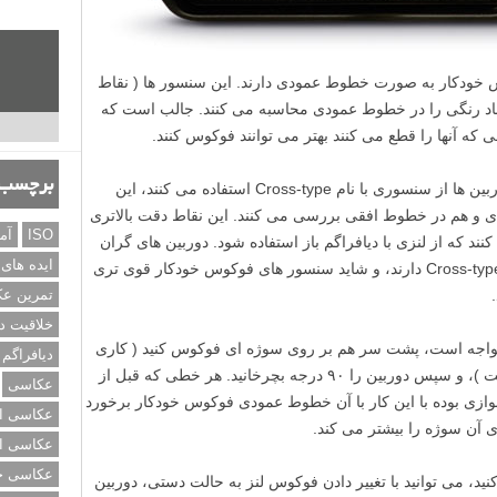
نسور های فوکوس خودکار به صورت خطوط عمودی دارند. این سنسور ها ( نقاط
در Visor می بینید ) تضاد رنگی را در خطوط عمودی محاسبه می کنند. جالب است که
ه آنها را قطع می کنند بهتر می توانند فوکوس کنند.
برچسب‌
خیلی از نقاط مرکزی فوکوس خودکار در دوربین ها از سنسوری با نام Cross-type استفاده می کنند، این
 و هم در خطوط افقی بررسی می کنند. این نقاط دقت بالاتری
ISO
آم
نند که از لنزی با دیافراگم باز استفاده شود. دوربین های گران
ایده های
قیمت چند نقطه فوکوس خودکار با سنسور Cross-type دارند، و شاید سنسور های فوکوس خودکار قوی تری
تمرین ع
خلاقیت د
واجه است، پشت سر هم بر روی سوژه ای فوکوس کنید ( کاری
دیافراگم
که با نام «Hunting» – «شکار» معروف است )، و سپس دوربین را ۹۰ درجه بچرخانید. هر خطی که قبل از
عکاسی
زی بوده با این کار با آن خطوط عمودی فوکوس خودکار برخورد
عکاسی از
 آن سوژه را بیشتر می کند.
عکاسی از
عکاسی خی
نید، می توانید با تغییر دادن فوکوس لنز به حالت دستی، دوربین