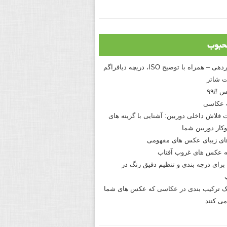
حبوب
درک نوردهی – همراه با توضیح ISO، دریچه دیافراگم
 شاتر
 #۹۹
 عکاسی
 فلاش داخلی دوربین: آشنایی با گزینه های
کار دوربین شما
های زیبای عکس های مفهومی
 عکس های غروب آفتاب
برای درجه بندی و تنظیم دقیق رنگ در
نیک ترکیب بندی در عکاسی که عکس های شما
می کنند