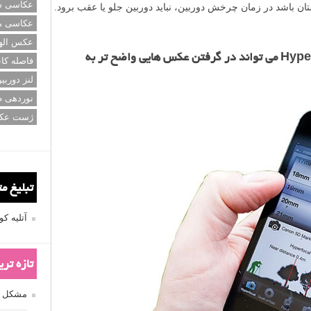
عکاسی سی
ستان باشد در زمان چرخش دوربین، نباید دوربین جلو یا عقب برود.
عکاسی م
عکس اله
فوکوس کردن روی فاصله Hyperfocal می تواند در گرفتن عکس هایی واضح تر به
فاصله کان
لنز دوربی
نوردهی ط
ژست عک
تبلیغ م
آتلیه 
تازه تر
مشکل فکوس