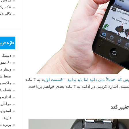
فروش 
عکس‌کا
نگاه ع
تازه تر
دیپتیک 
۶۰ نمونه عکس سبک ماکسیمالیسم
وبینار 
ضبط شد
» به ۳ نکته
ماکسیم
م. در ادامه به ۳ نکته بعدی خواهیم پرداخت.
نقطه ع
اندازه 
مراحل 
تغییر کند
استودیو
دارند
پرتره د