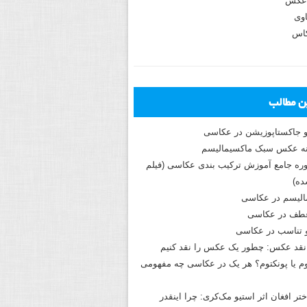
عکس
وی
کاس
ین مطالب
و جاکستا‌پوزیشن در عکاسی
دوره جامع آموزش ترکیب بندی عکاسی (فیلم
ه)
الیسم در عکاسی
طف در عکاسی
و تناسب در عکاسی
نقد عکس: چطور یک عکس را نقد کنیم
م یا پونکتوم؟ هر یک در عکاسی چه مفهومی
ختر افغان اثر استیو مک‌کری: چرا اینقدر