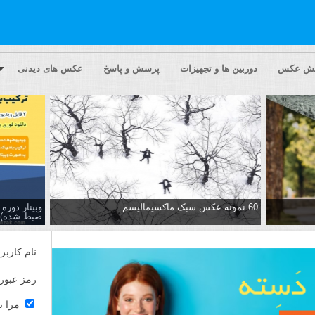
یش عکس
دوربین ها و تجهیزات
پرسش و پاسخ
عکس های دیدنی
60 نمونه عکس سبک ماکسیمالیسم
وبینار دور
ضبط شده)
نام کاربر
رمز عبور
مرا ب