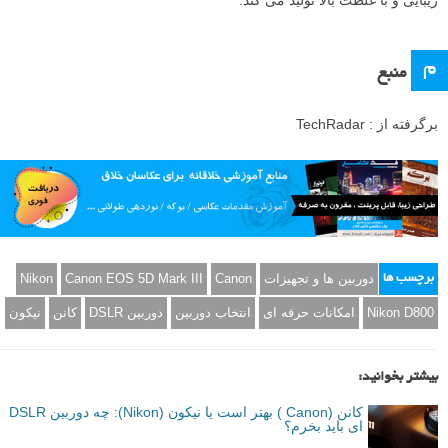
زیبایی و با غلظت بالا تولید می کند.
م
منبع
برگرفته از : TechRadar
دوربین ها و تجهیزات
Canon
Canon EOS 5D Mark III
Nikon
برچسب ها
Nikon D800
امکانات حرفه ای
انتخاب دوربین
دوربین DSLR
کانن
نیکون
بیشتر بخوانید:
کانن (Canon ) بهتر است یا نیکون (Nikon): چه دوربین DSLR
ای باید بخرم؟