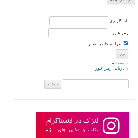
نام کاربری
رمز عبور
مرا به خاطر بسپار
ثبت نام
بازیابی رمز عبور
جستجو یرای: