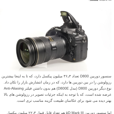
سنسور دوربین D800 تعداد ۳۶٫۳ میلیون پیکسل دارد، که تا به اینجا بیشترین
رزولوشن را در بین دوربین ها دارد، که در زمان انتشارش بازار را تکان داد.
نوع دیگر دوربین D800 (مدل D800E) هم بدون داشتن فیلتر Anti-Aliasing
عرضه شده است، که با توجه به اینکه جزئیات تصویر در رزولوشن های بالا
بهتر دیده می شود برای عکاسان طبیعت گزینه مناسب تری است.
اما سنسور دوربین ۵D Mark III هم تعداد قابل قبول ۲۲٫۳ میلیون پیکسل