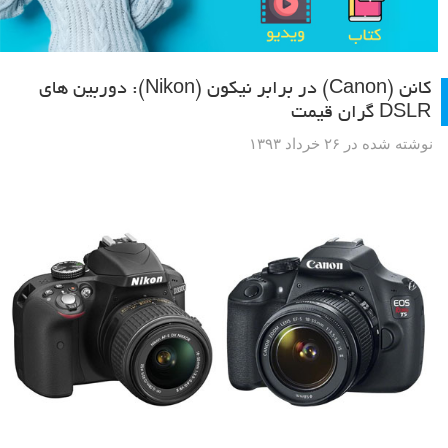
کانن (Canon) در برابر نیکون (Nikon): دوربین های
DSLR گران قیمت
نوشته شده در ۲۶ خرداد ۱۳۹۳