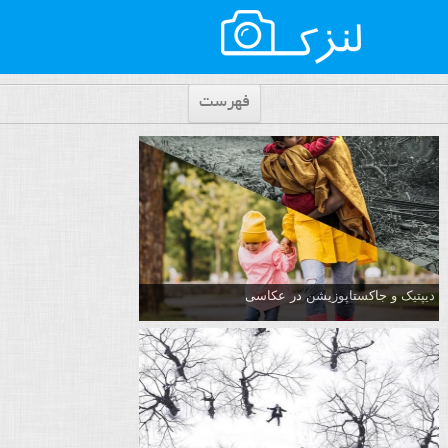
فهرست
دیپتیک و جاکستا‌پوزیشن در عکاسی