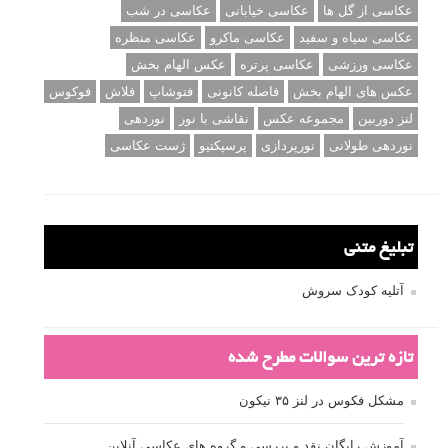
عکاسی از گل ها
عکاسی خیابانی
عکاسی در شب
عکاسی سیاه و سفید
عکاسی ماکرو
عکاسی منظره
عکاسی ورزشی
عکاسی پرتره
عکس الهام بخش
عکس های الهام بخش
فاصله کانونی
فتوشاپ
فلاش
فوکوس
لنز دوربین
مجموعه عکس
نقاشی با نور
نوردهی
نوردهی طولانی
نورپردازی
پرسپکتیو
ژست عکاسی
تبلیغ متنی
آتلیه کودک سروش
تازه ترین سوالات مطرح شده
مشکل فکوس در لنز ۳۵ نیکون
آموزش رایگان نقد و بررسی و گروه های عکاسی آنلاین