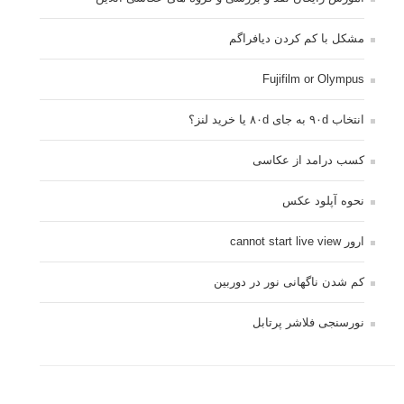
مشکل با کم کردن دیافراگم
Fujifilm or Olympus
انتخاب ۹۰d به جای ۸۰d یا خرید لنز؟
کسب درامد از عکاسی
نحوه آپلود عکس
ارور cannot start live view
کم شدن ناگهانی نور در دوربین
نورسنجی فلاشر پرتابل