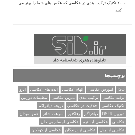
۲۰ تکنیک ترکیب بندی در عکاسی که عکس های شما را بهتر می
کنند
برچسب‌ها
ISO
آموزش عکاسی
الهام عکاسی
ایده های عکاسی
ایزو
ترفند عکاسی
ترکیب بندی
تمرین عکاسی
تنظیمات دوربین
تکنیک عکاسی
خلاقیت در عکاسی
دریچه دیافراگم
دوربین DSLR
دیافراگم
رفلکتور
سرعت شاتر
عمق میدان
عکاسی
عکاسی آبستره
عکاسی اجسام بی جان
عکاسی از مدل
عکاسی از پرندگان
عکاسی از کودکان