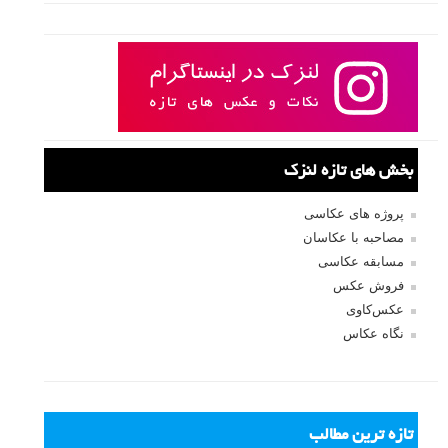
یک ویدیو دیدنی دیگر از تیم فوق العاده COOPH که با وسایل موجود در
آشپزخانه دست به کار های خلاقانه ای می زنند. در ادامه این ویدیو کوتاه
هیجان انگیز را تماشا کنید تا چند ترفند و نکته عکاسی جالب یاد بگیرید.
ادامه مطلب
صفحات:
قبلی
۱
۲
۳
۴
۵
۶
۷
۸
بعدی
نام کاربری
رمز عبور
مرا به خاطر بسپار
ثبت نام
بازیابی رمز عبور
جستجو یرای: