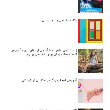
تازه ترین مطالب
دیپتیک و جاکستا‌پوزیشن در عکاسی
۶۰ نمونه عکس سبک ماکسیمالیسم
وبینار دوره جامع آموزش ترکیب بندی عکاسی (فیلم ضبط شده)
ماکسیمالیسم در عکاسی
نقطه عطف در عکاسی
اندازه و تناسب در عکاسی
مراحل نقد عکس: چطور یک عکس را نقد کنیم
استودیوم یا پونکتوم؟ هر یک در عکاسی چه مفهومی دارند
پرتره دختر افغان اثر استیو مک‌کری: چرا اینقدر معروف شد و مورد
توجه قرار گرفت
خطای اعوجاج رنگی یا کروماتیک ابریشن
انتخاب لنزک