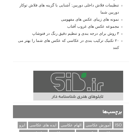
10 باید و نباید در روتوش عکس ها
درک نوردهی – همراه با توضیح ISO، دریچه
دیافراگم و سرعت شاتر
مطالب محبوب
درک نوردهی – همراه با توضیح ISO، دریچه دیافراگم و سرعت
شاتر