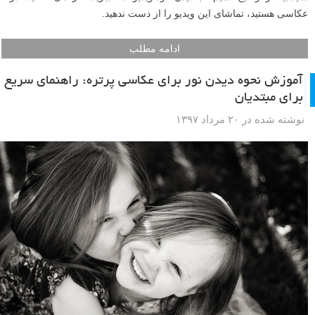
به دنبال حقه های جالب عکاسی هستید؟ ترفند های عکاسی جذابی که بتوانید
در خانه انجام دهید؟ ویدیو فوق العاده جالب و آموزنده امروز از تیم خلاق
COOPH به شما عزیزان چند ترفند و حقه عکاسی DIY (خودت انجامش بده)
جالب آموزش می دهد که با وسیله های ساده و ارزانی که در هر خانه ای پیدا
می شوند با دوربین DSLR یا دوربین گوشی موبایل شما قابل انجام اند. ترفند
هایی چون آویزان کردن طلق رنگی مقابل چراغ های خانگی، ایجاد دود پشت
سوژه پرتره، استفاده خلاقانه از سیم ظرف شویی و شمع جرقه ای و گرفتن
عکس با نوردهی طولانی و نقاشی با نور و یک کار خلاقانه با آینه در عکس
های پرتره شما – ایده هایی عالی برای عکاسی در خانه یا فضای باز. اجازه
دهید بیشتر توضیح ندهیم تا با دیدن خود ویدیو لذت ببرید. اگر اهل خلاقیت در
عکاسی هستید، تماشای این ویدیو را از دست ندهید.
ادامه مطلب
آموزش نحوه دیدن نور برای عکاسی پرتره: راهنمای سریع
برای مبتدیان
نوشته شده در ۲۰ مرداد ۱۳۹۷