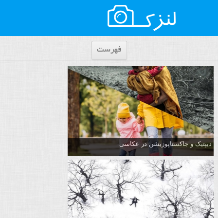
فهرست
دیپتیک و جاکستا‌پوزیشن در عکاسی