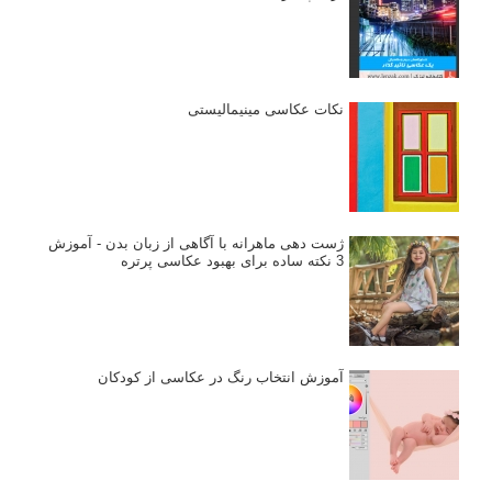
مراحل نقد عکس: چطور یک عکس را نقد کنیم
استودیوم یا پونکتوم؟ هر یک در عکاسی چه مفهومی دارند
پرتره دختر افغان اثر استیو مک‌کری: چرا اینقدر معروف شد و مورد
توجه قرار گرفت
خطای اعوجاج رنگی یا کروماتیک ابریشن
انتخاب لنزک
کتاب آموزشی «هک عکاسی» - مراحلی ساده
برای پیشرفت عکاسی شما
نکات عکاسی مینیمالیستی