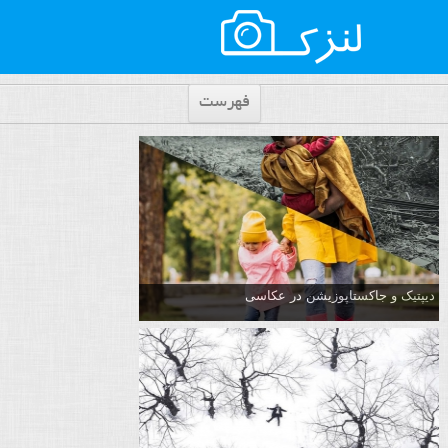
فهرست
دیپتیک و جاکستا‌پوزیشن در عکاسی