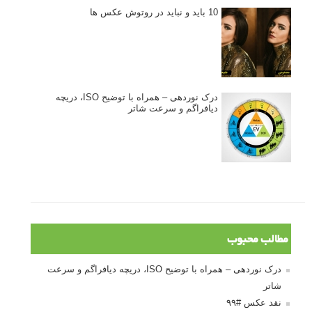
ژست دهی ماهرانه با آگاهی از زبان بدن - آموزش
3 نکته ساده برای بهبود عکاسی پرتره
آموزش انتخاب رنگ در عکاسی از کودکان
10 باید و نباید در روتوش عکس ها
درک نوردهی – همراه با توضیح ISO، دریچه
دیافراگم و سرعت شاتر