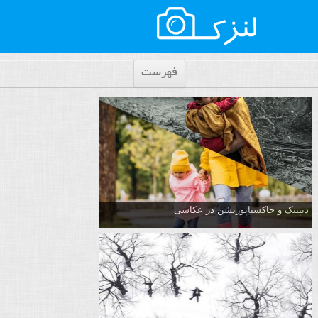
فهرست
دیپتیک و جاکستا‌پوزیشن در عکاسی