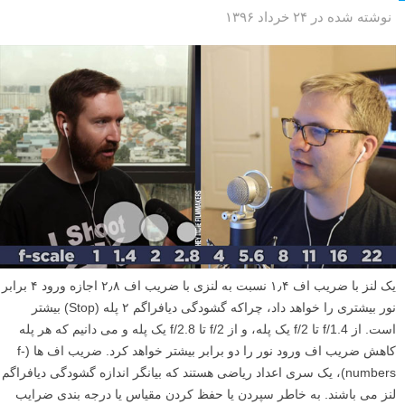
نوشته شده در ۲۴ خرداد ۱۳۹۶
یک لنز با ضریب اف ۱٫۴ نسبت به لنزی با ضریب اف ۲٫۸ اجازه ورود ۴ برابر
نور بیشتری را خواهد داد، چراکه گشودگی دیافراگم ۲ پله (Stop) بیشتر
است. از f/1.4 تا f/2 یک پله، و از f/2 تا f/2.8 یک پله و می دانیم که هر پله
کاهش ضریب اف ورود نور را دو برابر بیشتر خواهد کرد. ضریب اف ها (f-
numbers)، یک سری اعداد ریاضی هستند که بیانگر اندازه گشودگی دیافراگم
لنز می باشند. به خاطر سپردن یا حفظ کردن مقیاس یا درجه بندی ضرایب