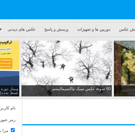
یش عکس
دوربین ها و تجهیزات
پرسش و پاسخ
عکس های دیدنی
60 نمونه عکس سبک ماکسیمالیسم
وبینار دور
ضبط شده)
نام کاربر
رمز عبور
مرا ب