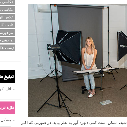
عکاسی سی
عکاسی م
عکس اله
فاصله کان
لنز دوربی
نوردهی ط
ژست عک
تبلیغ م
آتلیه 
تازه تر
مشکل فکوس
اشید، ممکن است کمی دلهره آور به نظر بیاید. در صورتی که اکثر