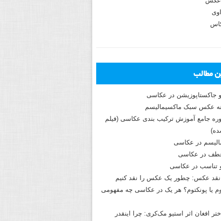
عکس
وی
کاس
ین مطالب
و جاکستا‌پوزیشن در عکاسی
دوره جامع آموزش ترکیب بندی عکاسی (فیلم
ه)
الیسم در عکاسی
طف در عکاسی
و تناسب در عکاسی
نقد عکس: چطور یک عکس را نقد کنیم
م یا پونکتوم؟ هر یک در عکاسی چه مفهومی
ختر افغان اثر استیو مک‌کری: چرا اینقدر