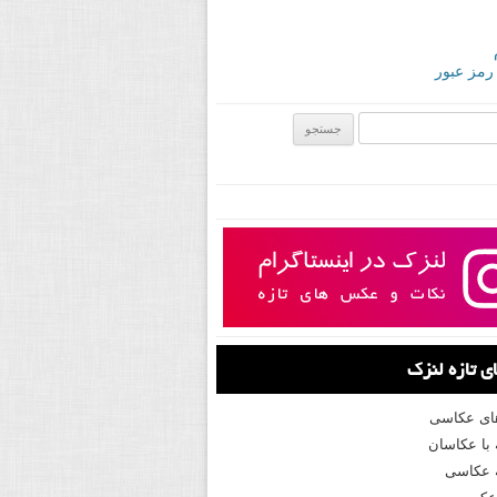
 رمز عبور
ی:
 تازه لنزک
های عکاسی
با عکاسان
 عکاسی