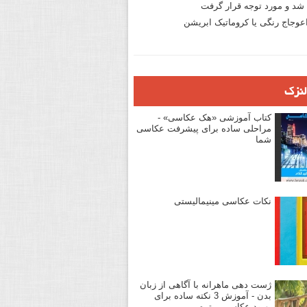
د و مورد توجه قرار گرفت
وجاج رنگی یا کروماتیک ابریشن
لنزک
کتاب آموزشی «هک عکاسی» -
مراحلی ساده برای پیشرفت عکاسی
شما
نکات عکاسی مینیمالیستی
ژست دهی ماهرانه با آگاهی از زبان
بدن - آموزش 3 نکته ساده برای
بهبود عکاسی پرتره