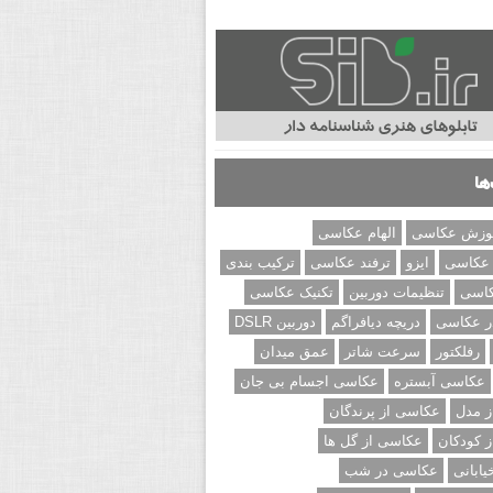
ها
وزش عکاسی
الهام عکاسی
 عکاسی
ایزو
ترفند عکاسی
ترکیب بندی
کاسی
تنظیمات دوربین
تکنیک عکاسی
ر عکاسی
دریچه دیافراگم
دوربین DSLR
رفلکتور
سرعت شاتر
عمق میدان
عکاسی آبستره
عکاسی اجسام بی جان
 مدل
عکاسی از پرندگان
 کودکان
عکاسی از گل ها
ابانی
عکاسی در شب