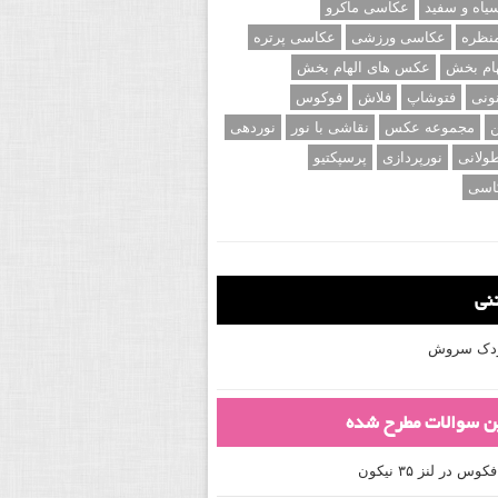
اه و سفید
عکاسی ماکرو
نظره
عکاسی ورزشی
عکاسی پرتره
ام بخش
عکس های الهام بخش
ونی
فتوشاپ
فلاش
فوکوس
ن
مجموعه عکس
نقاشی با نور
نوردهی
ولانی
نورپردازی
پرسپکتیو
اسی
تنی
کودک سروش
ین سوالات مطرح شده
 در لنز ۳۵ نیکون