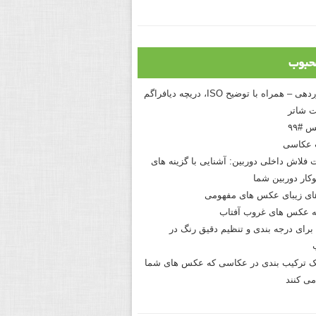
حبوب
درک نوردهی – همراه با توضیح ISO، دریچه دیافراگم
 شاتر
 #۹۹
 عکاسی
 فلاش داخلی دوربین: آشنایی با گزینه های
کار دوربین شما
های زیبای عکس های مفهومی
 عکس های غروب آفتاب
برای درجه بندی و تنظیم دقیق رنگ در
نیک ترکیب بندی در عکاسی که عکس های شما
می کنند