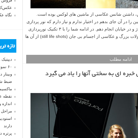
فروش 
عکس‌کا
س، داشتن شانس عکاسی از ماشین های لوکس بوده است.
نگاه ع
 را در آن جای بدهم در اختیار ندارم و نیاز دارم که نور پردازی
ماشین ها را در مکان های مختلف مانند: گاراژ و در خیابان انجام دهم. در ادامه شما را با ۳ تکنیک نورپردازی
که می توانید برای عکاسی از ماشین، محصولات بزرگ و عکاسی از اجسام بی جان (still life shots) از آن ها
تازه تر
ادامه مطلب
دیپتیک 
۶۰ نمونه عکس سبک ماکسیمالیسم
وبینار 
ضبط شد
ماکسیم
نقطه ع
اندازه 
مراحل 
استودیو
دارند
پرتره د