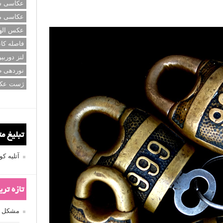
عکاسی سی
عکاسی م
عکس اله
فاصله کان
لنز دوربی
نوردهی ط
ژست عک
تبلیغ م
آتلیه 
تازه تر
مشکل فکوس