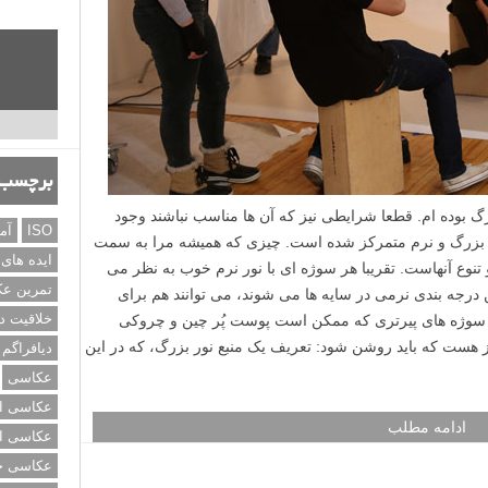
برچسب‌
گ بوده ام. قطعا شرایطی نیز که آن ها مناسب نباشند وجود
ISO
آم
ای بزرگ و نرم متمرکز شده است. چیزی که همیشه مرا به سمت
ایده های
تنوع آنهاست. تقریبا هر سوژه ای با نور نرم خوب به نظر می
تمرین ع
ن درجه بندی نرمی در سایه ها می شوند، می توانند هم برای
خلاقیت د
 سوژه های پیرتری که ممکن است پوست پُر چین و چروکی
یز هست که باید روشن شود: تعریف یک منبع نور بزرگ، که در این
دیافراگم
عکاسی
عکاسی از
ادامه مطلب
عکاسی از
عکاسی خی