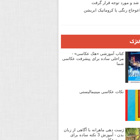
د و مورد توجه قرار گرفت
وجاج رنگی یا کروماتیک ابریشن
لنزک
کتاب آموزشی «هک عکاسی» -
مراحلی ساده برای پیشرفت عکاسی
شما
نکات عکاسی مینیمالیستی
ژست دهی ماهرانه با آگاهی از زبان
بدن - آموزش 3 نکته ساده برای
بهبود عکاسی پرتره