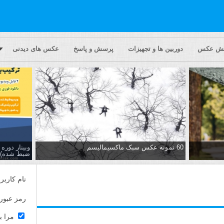
یش عکس
دوربین ها و تجهیزات
پرسش و پاسخ
عکس های دیدنی
60 نمونه عکس سبک ماکسیمالیسم
وبینار دور
ضبط شده)
نام کاربر
رمز عبور
مرا ب