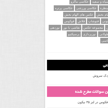
اه و سفید
عکاسی ماکرو
نظره
عکاسی ورزشی
عکاسی پرتره
ام بخش
عکس های الهام بخش
ونی
فتوشاپ
فلاش
فوکوس
ن
مجموعه عکس
نقاشی با نور
نوردهی
ولانی
نورپردازی
پرسپکتیو
اسی
تنی
کودک سروش
ین سوالات مطرح شده
 در لنز ۳۵ نیکون