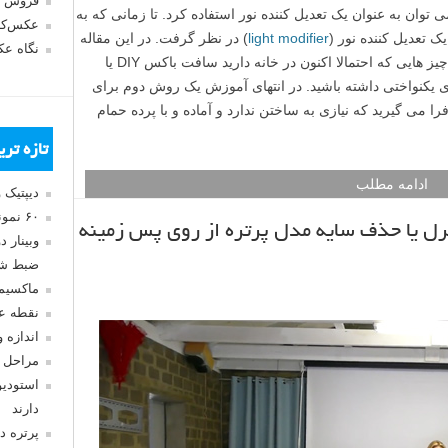
فروش 
ی توان به عنوان یک تعدیل کننده نور استفاده کرد. تا زمانی که به
عکس‌کا
ک تعدیل کننده نور (
light modifier
) در نظر گرفت. در این مقاله
نگاه ع
لنزک، به شما نشان خواهیم داد که چگونه با چیز هایی که احتمالا اکنون در خانه دارید سافت باکس DIY یا
 یکنواختی داشته باشید. در انتهای آموزش یک روش دوم برای
ی گیرید که نیازی به ساختن ندارد و آماده و با پرده حمام
تازه تر
ادامه مطلب
دیپتیک 
۶۰ نمونه عکس سبک ماکسیمالیسم
ل یا حذف سایه مدل پرتره از روی پس زمینه
وبینار 
ضبط شد
ماکسیم
نقطه ع
اندازه 
مراحل 
استودیو
دارند
پرتره د