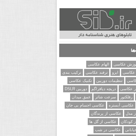
ها
وزش عکاسی
الهام عکاسی
 عکاسی
ایزو
ترفند عکاسی
ترکیب بندی
کاسی
تنظیمات دوربین
تکنیک عکاسی
ر عکاسی
دریچه دیافراگم
دوربین DSLR
رفلکتور
سرعت شاتر
عمق میدان
عکاسی آبستره
عکاسی اجسام بی جان
 مدل
عکاسی از پرندگان
 کودکان
عکاسی از گل ها
ابانی
عکاسی در شب