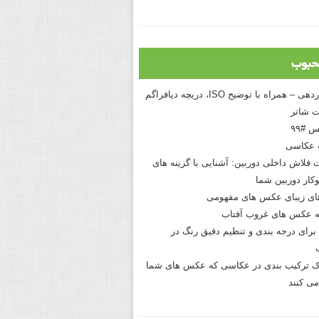
حبوب
درک نوردهی – همراه با توضیح ISO، دریچه دیافراگم
 شاتر
 #۹۹
 عکاسی
 فلاش داخلی دوربین: آشنایی با گزینه های
کار دوربین شما
های زیبای عکس های مفهومی
 عکس های غروب آفتاب
برای درجه بندی و تنظیم دقیق رنگ در
نیک ترکیب بندی در عکاسی که عکس های شما
می کنند