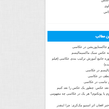
عکس
وی
کاس
ین مطالب
و جاکستا‌پوزیشن در عکاسی
دوره جامع آموزش ترکیب بندی عکاسی (فیلم
ه)
الیسم در عکاسی
طف در عکاسی
و تناسب در عکاسی
نقد عکس: چطور یک عکس را نقد کنیم
م یا پونکتوم؟ هر یک در عکاسی چه مفهومی
ختر افغان اثر استیو مک‌کری: چرا اینقدر