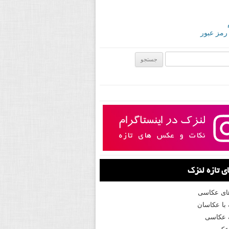
 رمز عبور
ی:
 تازه لنزک
های عکاسی
با عکاسان
 عکاسی