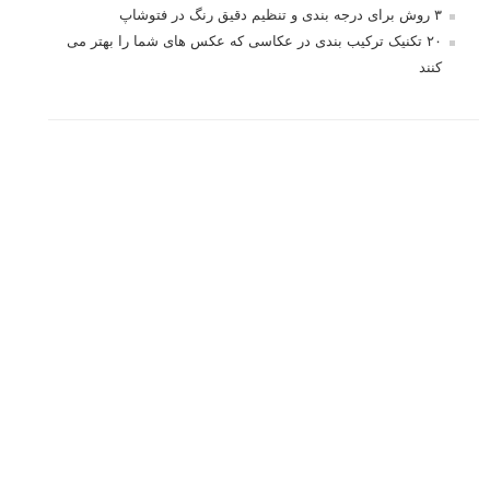
۳ روش برای درجه بندی و تنظیم دقیق رنگ در فتوشاپ
۲۰ تکنیک ترکیب بندی در عکاسی که عکس های شما را بهتر می
کنند
برچسب‌ها
ISO
آموزش عکاسی
الهام عکاسی
ایده های عکاسی
ایزو
ترفند عکاسی
ترکیب بندی
تمرین عکاسی
تنظیمات دوربین
تکنیک عکاسی
خلاقیت در عکاسی
دریچه دیافراگم
دوربین DSLR
دیافراگم
رفلکتور
سرعت شاتر
عمق میدان
عکاسی
عکاسی آبستره
عکاسی اجسام بی جان