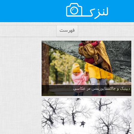
فهرست
دیپتیک و جاکستا‌پوزیشن در عکاسی