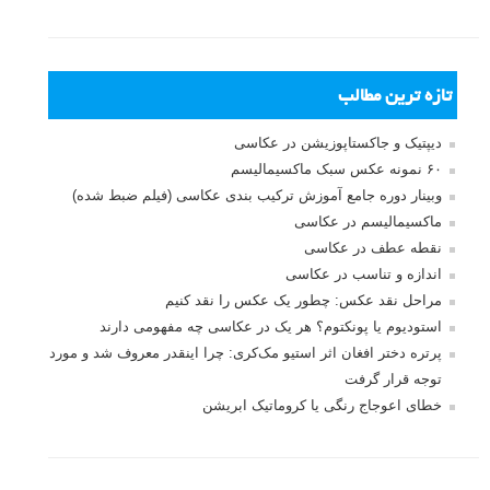
تازه ترین مطالب
دیپتیک و جاکستا‌پوزیشن در عکاسی
۶۰ نمونه عکس سبک ماکسیمالیسم
وبینار دوره جامع آموزش ترکیب بندی عکاسی (فیلم ضبط شده)
ماکسیمالیسم در عکاسی
نقطه عطف در عکاسی
اندازه و تناسب در عکاسی
مراحل نقد عکس: چطور یک عکس را نقد کنیم
استودیوم یا پونکتوم؟ هر یک در عکاسی چه مفهومی دارند
پرتره دختر افغان اثر استیو مک‌کری: چرا اینقدر معروف شد و مورد
توجه قرار گرفت
خطای اعوجاج رنگی یا کروماتیک ابریشن