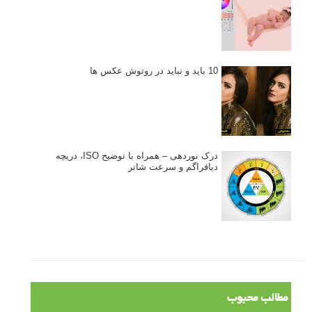
10 باید و نباید در روتوش عکس ها
درک نوردهی – همراه با توضیح ISO، دریچه
دیافراگم و سرعت شاتر
مطالب محبوب