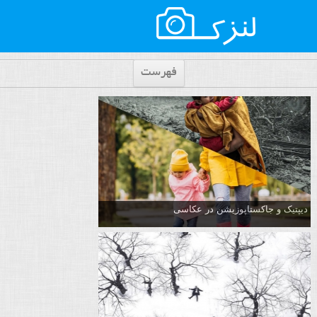
فهرست
دیپتیک و جاکستا‌پوزیشن در عکاسی