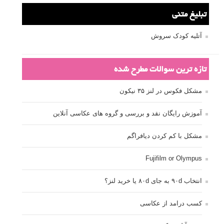
تبلیغ متنی
آتلیه کودک سروش
تازه ترین سوالات مطرح شده
مشکل فکوس در لنز ۳۵ نیکون
آموزش رایگان نقد و بررسی و گروه های عکاسی آنلاین
مشکل با کم کردن دیافراگم
Fujifilm or Olympus
انتخاب ۹۰d به جای ۸۰d یا خرید لنز؟
کسب درامد از عکاسی