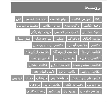
برچسب‌ها
ISO
آموزش عکاسی
الهام عکاسی
ایده های عکاسی
ایزو
ترفند عکاسی
ترکیب بندی
تمرین عکاسی
تنظیمات دوربین
تکنیک عکاسی
خلاقیت در عکاسی
دریچه دیافراگم
دوربین DSLR
دیافراگم
رفلکتور
سرعت شاتر
عمق میدان
عکاسی
عکاسی آبستره
عکاسی اجسام بی جان
عکاسی از مدل
عکاسی از پرندگان
عکاسی از کودکان
عکاسی از گل ها
عکاسی خیابانی
عکاسی در شب
عکاسی سیاه و سفید
عکاسی ماکرو
عکاسی منظره
عکاسی ورزشی
عکاسی پرتره
عکس الهام بخش
عکس های الهام بخش
فاصله کانونی
فتوشاپ
فلاش
فوکوس
لنز دوربین
مجموعه عکس
نقاشی با نور
نوردهی
نوردهی طولانی
نورپردازی
پرسپکتیو
ژست عکاسی