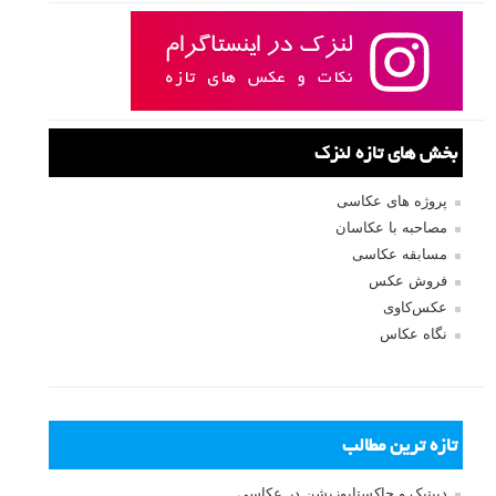
رمز عبور
مرا به خاطر بسپار
ثبت نام
بازیابی رمز عبور
جستجو یرای:
بخش های تازه لنزک