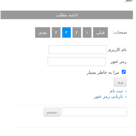
استفاده خلاقانه از لنز دوربین کیفیت فوق‌العاده‌ای به عکاسی داده و شکلی
که شما دنیا را از درون نمایاب دوربین می‌بینید متفاوت خواهد کرد. گاهی دیده
اید که در مطالب بخش «نکات آموزشی» ما استفاده از یک لنز خاص را
توصیه کرده باشیم مثلا استفاده از لنز ماکرو برای عکس گرفتن از یک کفش
دوزک کوچک. در ادامه شما را با انواع لنز های دوربین و کاربردشان آشنا می
کنیم.
ادامه مطلب
صفحات:
قبلی
۱
۲
۳
۴
بعدی
نام کاربری