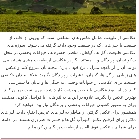
عکاسی از طبیعت شامل عکس های مختلفی است که بیرون از خانه، از
طبیعت یا چیز هایی که در طبیعت وجود دارند گرفته می شوند. سوژه های
عکاسی طبیعت، گل ها، گیاهان، مناظر، حشره ها، حیوانات وحشی در محل
سکونتشان، پرندگان و… هستند. اگر در عکاسی از طبیعت مبتدی هستید می
توانید آن را از باغچه منزل یا باغ خود یا پارک محله تان شروع کنید و عکس
های زیبایی از گل ها، گیاهان، حشرات و پرندگان بگیرید. علاقه مندان عکاسی
طبیعت برای عکاسی از حیوانات وحشی به جنگل ها و بیابان ها سفر می
کنند. در این نوع عکاسی باید صبر و پشت کار داشت. مهم است تمرین کنید تا
بهترین عکس را بگیرید. علاوه بر این ها به لنز هایی با فواصل کانونی مختلف
برای به تصویر کشیدن حیوانات وحشی و پرندگان نیاز پیدا خواهید کرد.
همینطور برای عکس گرفتن از مناظر به لنز های عریض احتیاج دارید. لنز های
ماکرو برای گرفتن عکس کلوزآپ گل ها و حشرات ضروری هستند. در ادامه
برای شما چند عکس فوق العاده از طبیعت را گلچین کرده ایم.