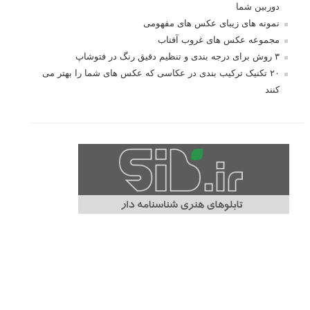
مطالب محبوب
درک نوردهی – همراه با توضیح ISO، دریچه دیافراگم و سرعت
شاتر
نقد عکس #۹۹
سوالات عکاسی
تنظیمات فلاش داخلی دوربین: آشنایی با گزینه های فلاش توکار
دوربین شما
نمونه های زیبای عکس های مفهومی
مجموعه عکس های غروب آفتاب
۳ روش برای درجه بندی و تنظیم دقیق رنگ در فتوشاپ
۲۰ تکنیک ترکیب بندی در عکاسی که عکس های شما را بهتر می
کنند