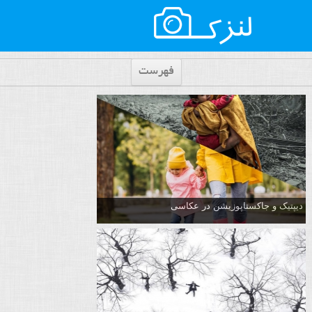
فهرست
دیپتیک و جاکستا‌پوزیشن در عکاسی