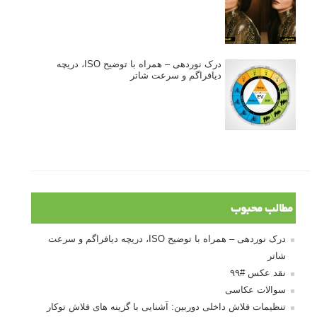
3 نکته ساده برای بهبود عکاسی پرتره
آموزش انتخاب رنگ در عکاسی از کودکان
10 باید و نباید در روتوش عکس ها
درک نوردهی – همراه با توضیح ISO، دریچه
دیافراگم و سرعت شاتر