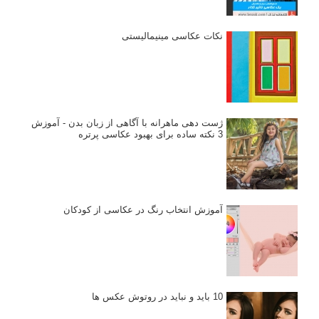
پرتره دختر افغان اثر استیو مک‌کری: چرا اینقدر معروف شد و مورد
توجه قرار گرفت
خطای اعوجاج رنگی یا کروماتیک ابریشن
انتخاب لنزک
کتاب آموزشی «هک عکاسی» - مراحلی ساده
برای پیشرفت عکاسی شما
نکات عکاسی مینیمالیستی
ژست دهی ماهرانه با آگاهی از زبان بدن - آموزش