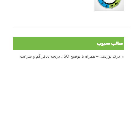
مطالب محبوب
درک نوردهی – همراه با توضیح ISO، دریچه دیافراگم و سرعت
شاتر
نقد عکس #۹۹
سوالات عکاسی
تنظیمات فلاش داخلی دوربین: آشنایی با گزینه های فلاش توکار
دوربین شما
نمونه های زیبای عکس های مفهومی
مجموعه عکس های غروب آفتاب
۳ روش برای درجه بندی و تنظیم دقیق رنگ در فتوشاپ
۲۰ تکنیک ترکیب بندی در عکاسی که عکس های شما را بهتر می
کنند