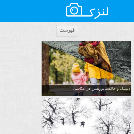
فهرست
دیپتیک و جاکستا‌پوزیشن در عکاسی