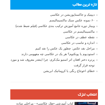
تازه ترین مطالب
دیپتیک و جاکستا‌پوزیشن در عکاسی
۶۰ نمونه عکس سبک ماکسیمالیسم
وبینار دوره جامع آموزش ترکیب بندی عکاسی (فیلم ضبط شده)
ماکسیمالیسم در عکاسی
نقطه عطف در عکاسی
اندازه و تناسب در عکاسی
مراحل نقد عکس: چطور یک عکس را نقد کنیم
استودیوم یا پونکتوم؟ هر یک در عکاسی چه مفهومی دارند
پرتره دختر افغان اثر استیو مک‌کری: چرا اینقدر معروف شد و مورد
توجه قرار گرفت
خطای اعوجاج رنگی یا کروماتیک ابریشن
انتخاب لنزک
کتاب آموزشی «هک عکاسی» - مراحلی ساده