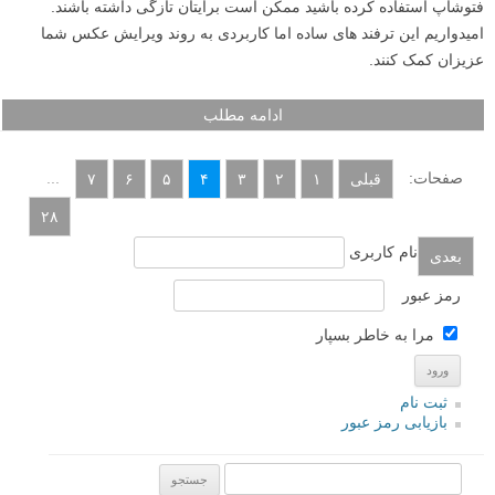
فتوشاپ استفاده کرده باشید ممکن است برایتان تازگی داشته باشند.
امیدواریم این ترفند های ساده اما کاربردی به روند ویرایش عکس شما
عزیزان کمک کنند.
ادامه مطلب
صفحات:
...
قبلی
۱
۲
۳
۴
۵
۶
۷
۲۸
نام کاربری
بعدی
رمز عبور
مرا به خاطر بسپار
ثبت نام
بازیابی رمز عبور
جستجو یرای: