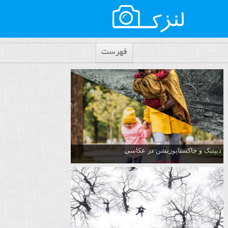
فهرست
دیپتیک و جاکستا‌پوزیشن در عکاسی