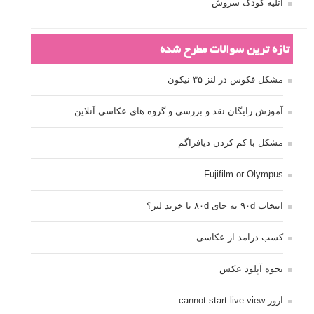
آتلیه کودک سروش
تازه ترین سوالات مطرح شده
مشکل فکوس در لنز ۳۵ نیکون
آموزش رایگان نقد و بررسی و گروه های عکاسی آنلاین
مشکل با کم کردن دیافراگم
Fujifilm or Olympus
انتخاب ۹۰d به جای ۸۰d یا خرید لنز؟
کسب درامد از عکاسی
نحوه آپلود عکس
ارور cannot start live view