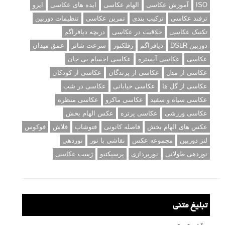
ISO
آموزش عکاسی
الهام عکاسی
ایده های عکاسی
ایزو
ترفند عکاسی
ترکیب بندی
تمرین عکاسی
تنظیمات دوربین
تکنیک عکاسی
خلاقیت در عکاسی
دریچه دیافراگم
دوربین DSLR
دیافراگم
رفلکتور
سرعت شاتر
عمق میدان
عکاسی
عکاسی آبستره
عکاسی اجسام بی جان
عکاسی از مدل
عکاسی از پرندگان
عکاسی از کودکان
عکاسی از گل ها
عکاسی خیابانی
عکاسی در شب
عکاسی سیاه و سفید
عکاسی ماکرو
عکاسی منظره
عکاسی ورزشی
عکاسی پرتره
عکس الهام بخش
عکس های الهام بخش
فاصله کانونی
فتوشاپ
فلاش
فوکوس
لنز دوربین
مجموعه عکس
نقاشی با نور
نوردهی
نوردهی طولانی
نورپردازی
پرسپکتیو
ژست عکاسی
تبلیغ متنی