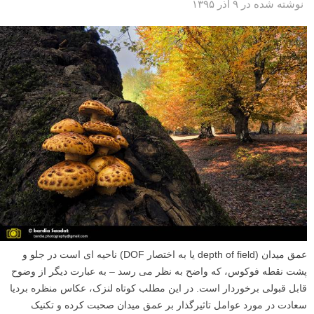
نوشته شده در ۹ آذر ۱۳۹۵
عمق میدان (depth of field یا به اختصار DOF) ناحیه ای است در جلو و
پشت نقطه فوکوس، که واضح به نظر می رسد – به عبارت دیگر از وضوح
قابل قبولی برخوردار است. در این مطلب کوتاه لنزک، عکاس منظره بردیا
سعادت در مورد عوامل تاثیرگذار بر عمق میدان صحبت کرده و تکنیک