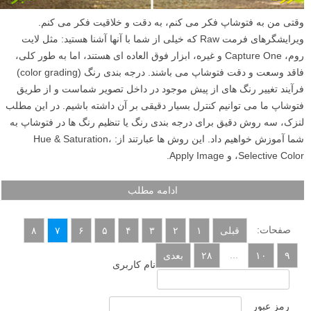
وقتی من به فتوشاپ فکر می کنم، به دقت و خلاقیت فکر می کنم.
ویرایشگرهای فرمت Raw که خیلی از شما با آنها آشنا هستید: مثل لایت
روم، Capture One و غیره، ابزار فوق العاده ای هستند، اما به طور کلی،
فاقد وسعت و دقت فتوشاپ می باشند. درجه بندی رنگ (color grading)
فرآیند تغییر رنگ های از پیش موجود در داخل تصویر شماست و از طریق
فتوشاپ ما می توانیم کنترل بسیار دقیقی بر آن داشته باشیم. در این مطلب
لنزک، سه روش دقیق برای درجه بندی رنگ یا تنظیم رنگ ها در فتوشاپ به
شما آموزش خواهیم داد. این روش ها عبارتند از: Hue & Saturation،
Selective Color، و Apply Image.
ادامه مطلب
صفحات:
قبلی
۱
۲
۳
۴
۵
۶
۷
۸
...
۹
۱۰
۲۸
بعدی
نام کاربری
رمز عبور