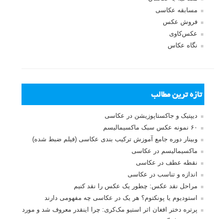
مسابقه عکاسی
فروش عکس
عکس‌کاوی
نگاه عکاس
تازه ترین مطالب
دیپتیک و جاکستا‌پوزیشن در عکاسی
۶۰ نمونه عکس سبک ماکسیمالیسم
وبینار دوره جامع آموزش ترکیب بندی عکاسی (فیلم ضبط شده)
ماکسیمالیسم در عکاسی
نقطه عطف در عکاسی
اندازه و تناسب در عکاسی
مراحل نقد عکس: چطور یک عکس را نقد کنیم
استودیوم یا پونکتوم؟ هر یک در عکاسی چه مفهومی دارند
پرتره دختر افغان اثر استیو مک‌کری: چرا اینقدر معروف شد و مورد