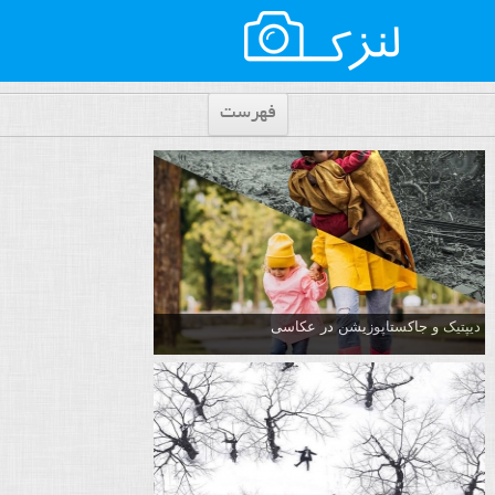
فهرست
دیپتیک و جاکستا‌پوزیشن در عکاسی