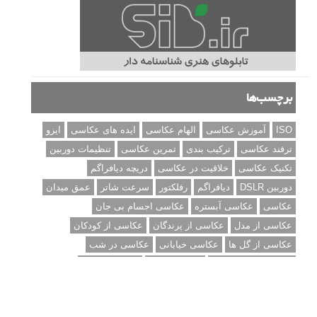
برچسب‌ها
ISO
آموزش عکاسی
الهام عکاسی
ایده های عکاسی
ایزو
ترفند عکاسی
ترکیب بندی
تمرین عکاسی
تنظیمات دوربین
تکنیک عکاسی
خلاقیت در عکاسی
دریچه دیافراگم
دوربین DSLR
دیافراگم
رفلکتور
سرعت شاتر
عمق میدان
عکاسی
عکاسی آبستره
عکاسی اجسام بی جان
عکاسی از مدل
عکاسی از پرندگان
عکاسی از کودکان
عکاسی از گل ها
عکاسی خیابانی
عکاسی در شب
عکاسی سیاه و سفید
عکاسی ماکرو
عکاسی منظره
عکاسی ورزشی
عکاسی پرتره
عکس الهام بخش
عکس های الهام بخش
فاصله کانونی
فتوشاپ
فلاش
فوکوس