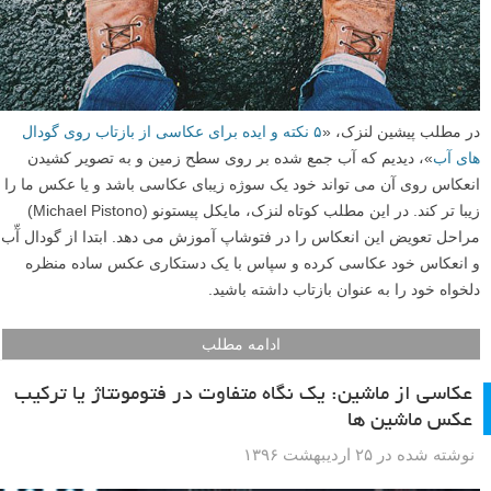
در مطلب پیشین لنزک، «
۵ نکته و ایده برای عکاسی از بازتاب روی گودال
های آب
»، دیدیم که آب جمع شده بر روی سطح زمین و به تصویر کشیدن
انعکاس روی آن می تواند خود یک سوژه زیبای عکاسی باشد و یا عکس ما را
زیبا تر کند. در این مطلب کوتاه لنزک، مایکل پیستونو (Michael Pistono)
مراحل تعویض این انعکاس را در فتوشاپ آموزش می دهد. ابتدا از گودال آّب
و انعکاس خود عکاسی کرده و سپاس با یک دستکاری عکس ساده منظره
دلخواه خود را به عنوان بازتاب داشته باشید.
ادامه مطلب
عکاسی از ماشین: یک نگاه متفاوت در فتومونتاژ یا ترکیب
عکس ماشین ها
نوشته شده در ۲۵ اردیبهشت ۱۳۹۶