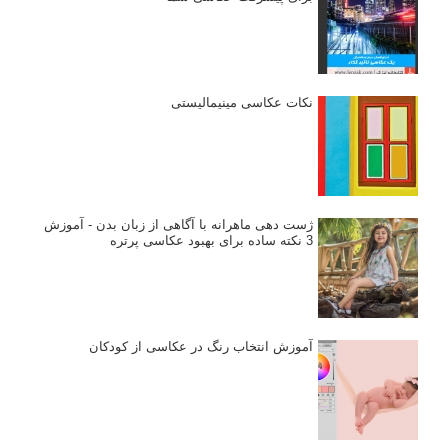
نقطه عطف در عکاسی
اندازه و تناسب در عکاسی
مراحل نقد عکس: چطور یک عکس را نقد کنیم
استودیوم یا پونکتوم؟ هر یک در عکاسی چه مفهومی دارند
پرتره دختر افغان اثر استیو مک‌کری: چرا اینقدر معروف شد و مورد
توجه قرار گرفت
خطای اعوجاج رنگی یا کروماتیک ابریشن
انتخاب لنزک
کتاب آموزشی «هک عکاسی» - مراحلی ساده
برای پیشرفت عکاسی شما
نکات عکاسی مینیمالیستی