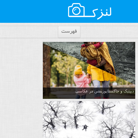
فهرست
دیپتیک و جاکستا‌پوزیشن در عکاسی