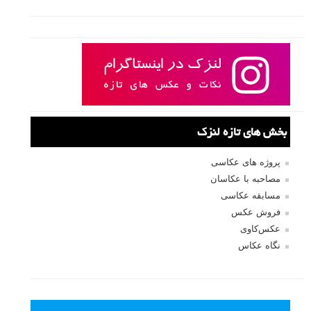
صفحات:
قبلی
۱
۲
۳
۴
۵
۶
۷
۸
...
۲۸
بعدی
نام کاربری
رمز عبور
مرا به خاطر بسپار
ثبت نام
بازیابی رمز عبور
جستجو یرای: