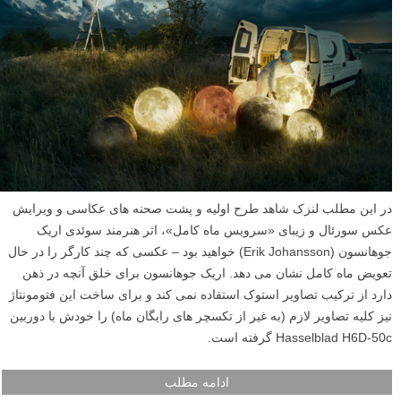
در این مطلب لنزک شاهد طرح اولیه و پشت صحنه های عکاسی و ویرایش
عکس سورئال و زیبای «سرویس ماه کامل»، اثر هنرمند سوئدی اریک
جوهانسون (Erik Johansson) خواهید بود – عکسی که چند کارگر را در حال
تعویض ماه کامل نشان می دهد. اریک جوهانسون برای خلق آنچه در ذهن
دارد از ترکیب تصاویر استوک استفاده نمی کند و برای ساخت این فتومونتاژ
نیز کلیه تصاویر لازم (به غیر از تکسچر های رایگان ماه) را خودش با دوربین
Hasselblad H6D-50c گرفته است.
ادامه مطلب