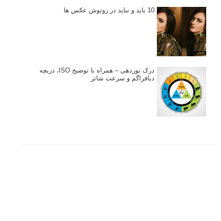
ژست دهی ماهرانه با آگاهی از زبان بدن - آموزش
3 نکته ساده برای بهبود عکاسی پرتره
آموزش انتخاب رنگ در عکاسی از کودکان
10 باید و نباید در روتوش عکس ها