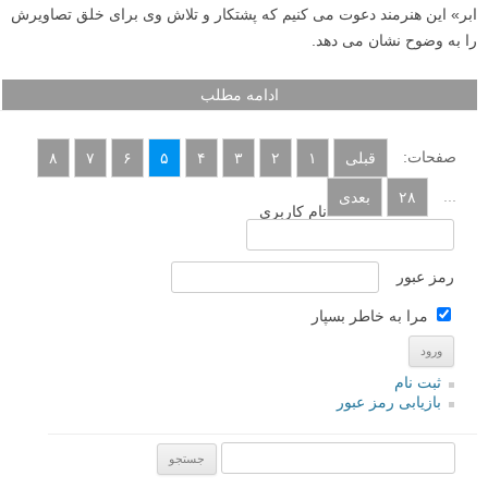
اریک جوهانسون (Erik Johansson) هنرمند سوئدی مقیم پراگ است که با
ترکیب عکس ها، تصاویر سورئال شگفت انگیز خلق می کند. اریک لحظه ها
را ثبت نمی کند، بلکه ایده ها را به تصویر می کشد. او معتقد است که تنها
چیزی که ما را محدود می سازد تخیل مان است و به راستی که این را با
عکس های خود ثابت کرده است. اریک جوهانسون برای خلق آنچه در ذهن
دارد از ترکیب تصاویر استوک استفاده نمی کند، و آثار او ترکیبی پیچیده از
عکس هایی که خودش گرفته هستند. پروسه ای طولانی از عکاسی و ویرایش
در فتوشاپ که نتیجه آن خلق ۶ تا ۸ عکس جدید در سال است – تصاویری
خیالی که این هنرمند بسیار سعی می کند تا جایی که ممکن است ظاهری
واقعی داشته باشند. در ادامه این مطلب لنزک از شما عزیزان برای تماشای
ویدیو پشت صحنه عکاسی و ویرایش عکس «کومولوس و تندر – برداشت
ابر» این هنرمند دعوت می کنیم که پشتکار و تلاش وی برای خلق تصاویرش
را به وضوح نشان می دهد.
ادامه مطلب