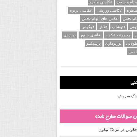
اه و سفید
عکاسی ماکرو
نظره
عکاسی ورزشی
عکاسی پرتره
ام بخش
عکس های الهام بخش
ونی
فتوشاپ
فلاش
فوکوس
ن
مجموعه عکس
نقاشی با نور
نوردهی
ولانی
نورپردازی
پرسپکتیو
اسی
تنی
کودک سروش
ین سوالات مطرح شده
 در لنز ۳۵ نیکون