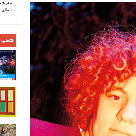
معروف ش
خطای اع
انتخاب 