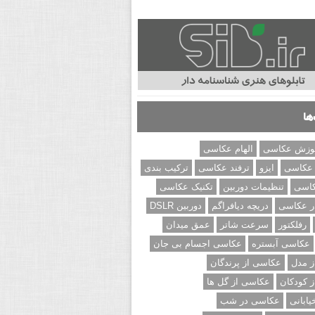
ها
وزش عکاسی
الهام عکاسی
 عکاسی
ایزو
ترفند عکاسی
ترکیب بندی
کاسی
تنظیمات دوربین
تکنیک عکاسی
ر عکاسی
دریچه دیافراگم
دوربین DSLR
رفلکتور
سرعت شاتر
عمق میدان
عکاسی آبستره
عکاسی اجسام بی جان
 مدل
عکاسی از پرندگان
 کودکان
عکاسی از گل ها
ابانی
عکاسی در شب