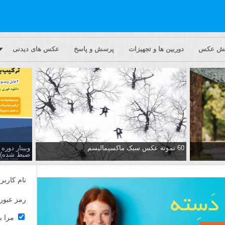
یش عکس
دوربین ها و تجهیزات
پرسش و پاسخ
عکس های دیدنی
60 نمونه عکس سبک ماکسیمالیسم
وبینار دور
ضبط شده)
نام کاربر
رمز عبور
مرا ب