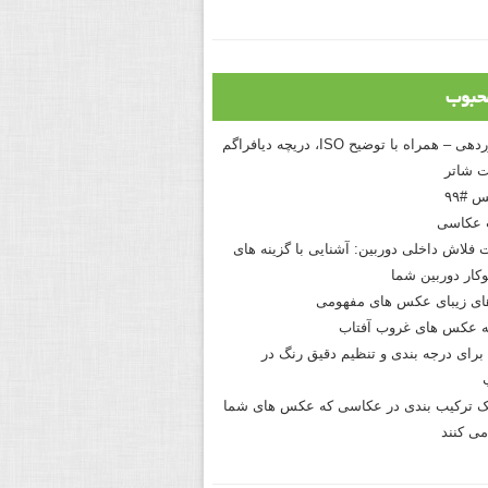
حبوب
درک نوردهی – همراه با توضیح ISO، دریچه دیافراگم
 شاتر
 #۹۹
 عکاسی
 فلاش داخلی دوربین: آشنایی با گزینه های
کار دوربین شما
های زیبای عکس های مفهومی
 عکس های غروب آفتاب
برای درجه بندی و تنظیم دقیق رنگ در
نیک ترکیب بندی در عکاسی که عکس های شما
می کنند