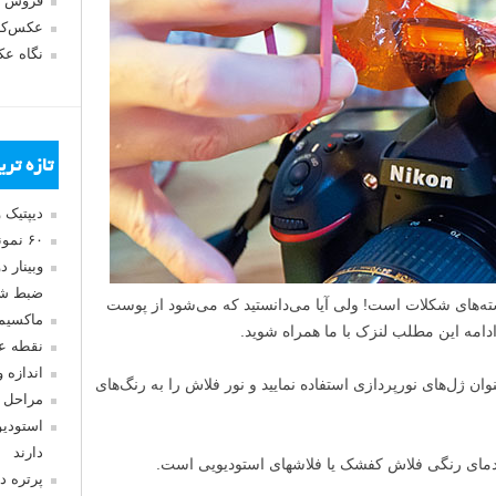
فروش 
عکس‌کا
نگاه ع
تازه تر
دیپتیک 
۶۰ نمونه عکس سبک ماکسیمالیسم
وبینار 
ضبط شد
سته‌های شکلات است! ولی آیا می‌دانستید که می‌شود از پوست
ماکسیم
دامه این مطلب لنزک با ما همراه شوید.
نقطه ع
اندازه 
وان ژل‌های نورپردازی استفاده نمایید و نور فلاش را به رنگ‌های
مراحل 
استودیو
دارند
 دمای رنگی فلاش کفشک یا فلاشهای استودیویی است.
پرتره د