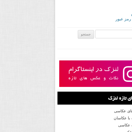
 رمز عبور
ی:
 تازه لنزک
های عکاسی
با عکاسان
 عکاسی