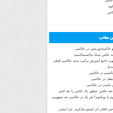
عکس
وی
کاس
ین مطالب
و جاکستا‌پوزیشن در عکاسی
دوره جامع آموزش ترکیب بندی عکاسی (فیلم
ه)
الیسم در عکاسی
طف در عکاسی
و تناسب در عکاسی
نقد عکس: چطور یک عکس را نقد کنیم
م یا پونکتوم؟ هر یک در عکاسی چه مفهومی
ختر افغان اثر استیو مک‌کری: چرا اینقدر