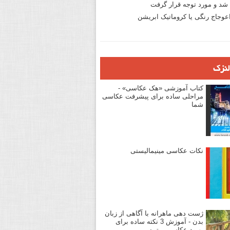
د و مورد توجه قرار گرفت
وجاج رنگی یا کروماتیک ابریشن
لنزک
کتاب آموزشی «هک عکاسی» -
مراحلی ساده برای پیشرفت عکاسی
شما
نکات عکاسی مینیمالیستی
ژست دهی ماهرانه با آگاهی از زبان
بدن - آموزش 3 نکته ساده برای
بهبود عکاسی پرتره