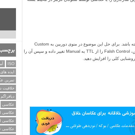
برچسب‌
 کنید. پوست آبنبات را کاملا به دور فلاش بکشید و با کِش یا
ین پلاستیک و فلاش فاصه باشید تا از ذوب شدن آن جلوگیری
ISO
آم
ایده های
تمرین ع
خلاقیت د
دیافراگم
عکاسی
عکاسی از
عکاسی از
عکاسی خی