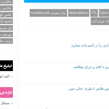
عکاسی سی
عکاسی م
عکس اله
فاصله کان
لنز دوربی
نوردهی ط
ژست عک
تبلیغ م
وحی که از بالانس نوری خوبی برخوردارند ظاهر می‌شود. برای
آتلیه 
افزایش رنگ‌ها تراز سفیدی (White Balance) را از حالت خودکار به یکی از حالت‌های پیشفرض تغییر دهید. ما
شدیم که گزینه‌ی Incandescent بهترین سازگاری را با عکاسی توسط سلوفان قرمز در محیط بسته
تازه تر
مشکل فکوس