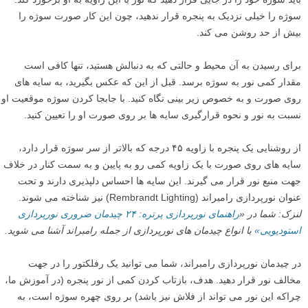
سوژه را خیلی نزدیک به پنجره قرار ندهید، چون این کار صورت سوژه را
بیش از حد روشن می کند.
برای رسیدن به آن محیط و حالتی که به دنبالش هستید، تنها کافی است
مقدار کمی نور به سوژه برسد. قبل از این که عکس بگیرید، به سایه های
روی صورت و به خصوص زیر بینی نگاه کنید. با جابجا کردن سوژه موقعیت او
نسبت به نور و نحوه قرارگیری سایه ها بر روی صورت او را تعیین کنید.
از روشنایی یک پنجره با زاویه ۴۵ درجه که بالاتر از سر سوژه قرار دارد،
سایه های روی صورت با یک زاویه کمی رو به پایین و به سمت کنار در خلاف
جهت منبع نور قرار می گیرند. این سایه ها احساس دلپذیری دارند و تحت
عنوان نورپردازی رامبراند (Rembrandt Lighting) نیز شناخته می شوند.
لنزک: شما در «
راهنمای نورپردازی پرتره: ۲۴ چیدمان ضروری نورپردازی
استودیویی»
با انواع چیدمان های نورپردازی از جمله رامبراند آشنا می شوید.
در چیدمان نورپردازی رامبراند، شما می توانید یک رفلکتور را در جهت
مخالف نور قرار دهید. هدف، بازتاب کردن کمی از نور پنجره (در آموزش ما،
چراکه این نور می تواند از فلاش نیز باشد) بر روی چهره سوژه است، به