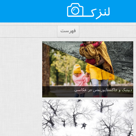
فهرست
دیپتیک و جاکستا‌پوزیشن در عکاسی