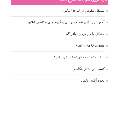
مشکل فکوس در لنز ۳۵ نیکون
آموزش رایگان نقد و بررسی و گروه های عکاسی آنلاین
مشکل با کم کردن دیافراگم
Fujifilm or Olympus
انتخاب ۹۰d به جای ۸۰d یا خرید لنز؟
کسب درامد از عکاسی
نحوه آپلود عکس
ارور cannot start live view
کم شدن ناگهانی نور در دوربین
نورسنجی فلاشر پرتابل