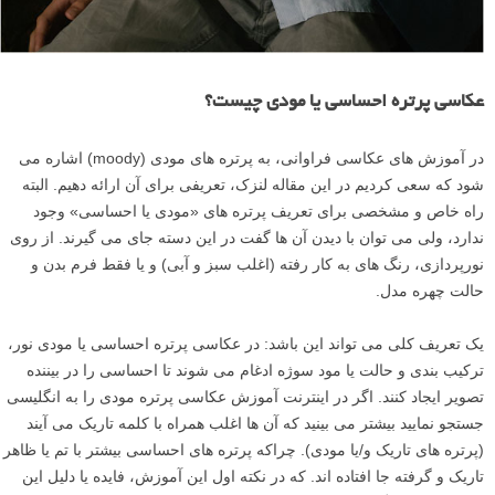
عکاسی پرتره احساسی یا مودی چیست؟
در آموزش های عکاسی فراوانی، به پرتره های مودی (moody) اشاره می
شود که سعی کردیم در این مقاله لنزک، تعریفی برای آن ارائه دهیم. البته
راه خاص و مشخصی برای تعریف پرتره های «مودی یا احساسی» وجود
ندارد، ولی می توان با دیدن آن ها گفت در این دسته جای می گیرند. از روی
نورپردازی، رنگ های به کار رفته (اغلب سبز و آبی) و یا فقط فرم بدن و
حالت چهره مدل.
یک تعریف کلی می تواند این باشد: در عکاسی پرتره احساسی یا مودی نور،
ترکیب بندی و حالت یا مود سوژه ادغام می شوند تا احساسی را در بیننده
تصویر ایجاد کنند. اگر در اینترنت آموزش عکاسی پرتره مودی را به انگلیسی
جستجو نمایید بیشتر می بینید که آن ها اغلب همراه با کلمه تاریک می آیند
(پرتره های تاریک و/یا مودی). چراکه پرتره های احساسی بیشتر با تم یا ظاهر
تاریک و گرفته جا افتاده اند. که در نکته اول این آموزش، فایده یا دلیل این