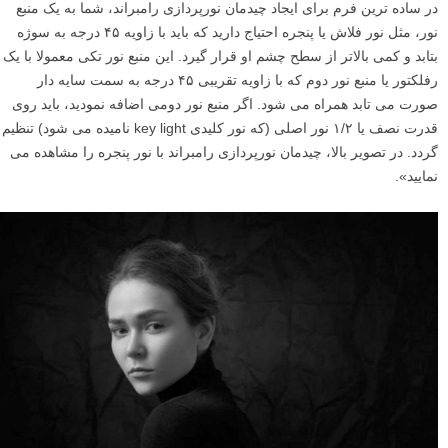
در ساده ترین فرم برای ایجاد چیدمان نورپردازی رامبراند، شما به یک منبع
نور، مثل نور فلاش یا پنجره احتیاج دارید که باید با زاویه ۴۵ درجه به سوژه
بتابد و کمی بالاتر از سطح چشم او قرار گیرد. این منبع نور تکی معمولا با یک
رفلکتور یا منبع نور دوم که با زاویه تقریبی ۴۵ درجه به سمت سایه دار
صورت می تابد همراه می شود. اگر منبع نور دومی اضافه نمودید، باید روی
قدرت نصف یا ۱/۲ نور اصلی (که نور کلیدی key light نامیده می شود) تنظیم
گردد. در تصویر بالا، چیدمان نورپردازی رامبراند با نور پنجره را مشاهده می
نمایید».