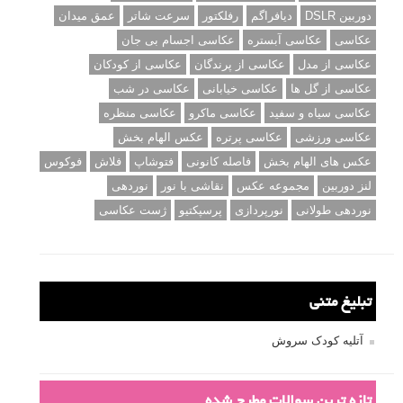
دوربین DSLR
دیافراگم
رفلکتور
سرعت شاتر
عمق میدان
عکاسی
عکاسی آبستره
عکاسی اجسام بی جان
عکاسی از مدل
عکاسی از پرندگان
عکاسی از کودکان
عکاسی از گل ها
عکاسی خیابانی
عکاسی در شب
عکاسی سیاه و سفید
عکاسی ماکرو
عکاسی منظره
عکاسی ورزشی
عکاسی پرتره
عکس الهام بخش
عکس های الهام بخش
فاصله کانونی
فتوشاپ
فلاش
فوکوس
لنز دوربین
مجموعه عکس
نقاشی با نور
نوردهی
نوردهی طولانی
نورپردازی
پرسپکتیو
ژست عکاسی
تبلیغ متنی
آتلیه کودک سروش
تازه ترین سوالات مطرح شده