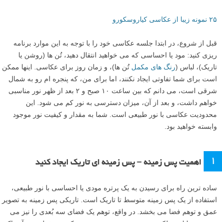
۲۵ نمونه زیبا از عکاسی کیاروسکورو
قبل از شروع، در ابتدا جلسه عکاسی خود را با توجه به این موارد برنامه
ریزی کنید: مود یا احساسی که می خواهید انتقال دهید، تُن ها (روشن یا
تاریک)، لباس (
رنگ های مکمل
تُن ها)، و زمان روز برای عکاسی. اینها ممکن
است برای شما تفاوتی ایجاد نکنند، اما برای من، که پنجره ام رو به شمال
شرقی است، می دانم که بین ساعت ۱۰ صبح و ۲ بعد از ظهر نور مناسبی
خواهم داشت، و بعد از آن، میزان دسترسی به نور کم می شود. این
محدودیت عکاسی با نور طبیعی است. شما به مقدار و کیفیت نور موجود
وابسته خواهید بود.
۱
اهمیت پس زمینه – پس زمینه ای تاریک ایجاد کنید
ساده ترین راه برای رسیدن به یک پرتره مودی یا احساسی با نور طبیعی،
استفاده از یک پس زمینه متوسط تا تاریک است. تاریکی پس زمینه به تصویر
عمق و توهم فضا می بخشد. در واقع، توهم یک فضای سه بُعدی را نیز می