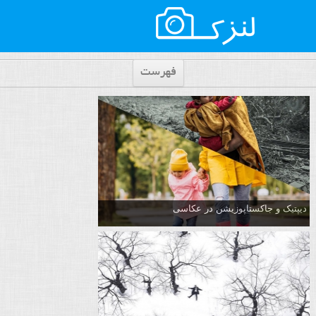
فهرست
دیپتیک و جاکستا‌پوزیشن در عکاسی