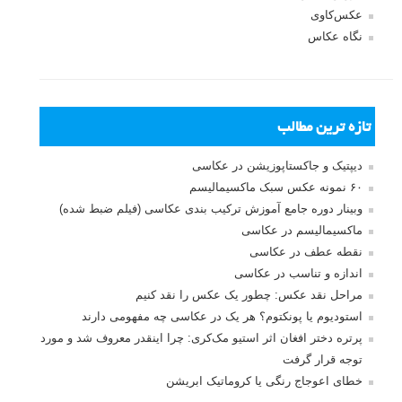
عکس‌کاوی
نگاه عکاس
تازه ترین مطالب
دیپتیک و جاکستا‌پوزیشن در عکاسی
۶۰ نمونه عکس سبک ماکسیمالیسم
وبینار دوره جامع آموزش ترکیب بندی عکاسی (فیلم ضبط شده)
ماکسیمالیسم در عکاسی
نقطه عطف در عکاسی
اندازه و تناسب در عکاسی
مراحل نقد عکس: چطور یک عکس را نقد کنیم
استودیوم یا پونکتوم؟ هر یک در عکاسی چه مفهومی دارند
پرتره دختر افغان اثر استیو مک‌کری: چرا اینقدر معروف شد و مورد
توجه قرار گرفت
خطای اعوجاج رنگی یا کروماتیک ابریشن