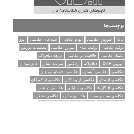
برچسب‌ها
ISO
آموزش عکاسی
الهام عکاسی
ایده های عکاسی
ایزو
ترفند عکاسی
ترکیب بندی
تمرین عکاسی
تنظیمات دوربین
تکنیک عکاسی
خلاقیت در عکاسی
دریچه دیافراگم
دوربین DSLR
دیافراگم
رفلکتور
سرعت شاتر
عمق میدان
عکاسی
عکاسی آبستره
عکاسی اجسام بی جان
عکاسی از مدل
عکاسی از پرندگان
عکاسی از کودکان
عکاسی از گل ها
عکاسی خیابانی
عکاسی در شب
عکاسی سیاه و سفید
عکاسی ماکرو
عکاسی منظره
عکاسی ورزشی
عکاسی پرتره
عکس الهام بخش
عکس های الهام بخش
فاصله کانونی
فتوشاپ
فلاش
فوکوس
لنز دوربین
مجموعه عکس
نقاشی با نور
نوردهی
نوردهی طولانی
نورپردازی
پرسپکتیو
ژست عکاسی