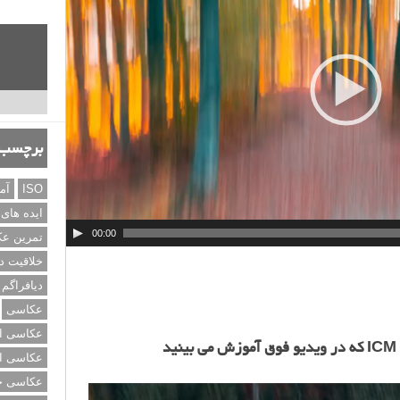
ر
و
ی
د
ی
و
برچسب‌
ISO
آم
ایده های
00:00
تمرین ع
خلاقیت د
دیافراگم
عکاسی
عکاسی از
د
عکاسی از
عکاسی خی