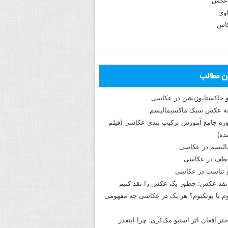
عکس
وی
کاس
ین مطالب
و جاکستا‌پوزیشن در عکاسی
دوره جامع آموزش ترکیب بندی عکاسی (فیلم
ه)
الیسم در عکاسی
طف در عکاسی
و تناسب در عکاسی
نقد عکس: چطور یک عکس را نقد کنیم
م یا پونکتوم؟ هر یک در عکاسی چه مفهومی
ختر افغان اثر استیو مک‌کری: چرا اینقدر