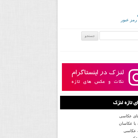
 رمز عبور
ی:
 تازه لنزک
های عکاسی
با عکاسان
 عکاسی