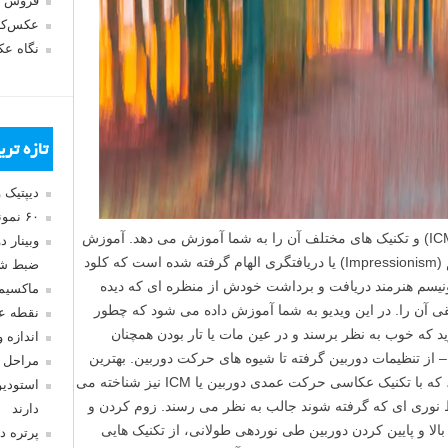
فروش 
عکس‌کا
نگاه ع
تازه تر
دیپتیک 
۶۰ نمونه عکس سبک ماکسیمالیسم
این ویدیو عکاسی با حرکت عمدی دوربین (ICM) و تکنیک های مختلف آن را به شما آموزش می دهد. آموزش
وبینار 
عکاسی امروز از سبک نقاشی امپرسیونیسم (Impressionism) یا دریافتگری الهام گرفته شده است که کلود
ضبط شد
یونیسم هنرمند دریافت و برداشت خودش از منظره ای که دیده
ماکسیم
 آن را. در این ویدیو به شما آموزش داده می شود که چطور
نقطه ع
 که خوب به نظر برسند و در عین مات یا تار بودن همچنان
اندازه 
 – از تنظیمات دوربین گرفته تا شیوه های حرکت دوربین. بهترین
مراحل 
چیز در مورد عکس های دارای لرزش عمدی، که با تکنیک عکاسی حرکت عمدی دوربین یا ICM نیز شناخته می
استودیو
 نوری ای که گرفته شوند جالب به نظر می رسند. زوم کردن و
دارند
الا و پایین کردن دوربین طی نوردهی طولانی، از تکنیک هایی
پرتره د