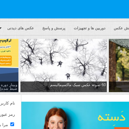
یش عکس
دوربین ها و تجهیزات
پرسش و پاسخ
عکس های دیدنی
60 نمونه عکس سبک ماکسیمالیسم
وبینار دور
ضبط شده)
نام کاربر
رمز عبور
مرا ب