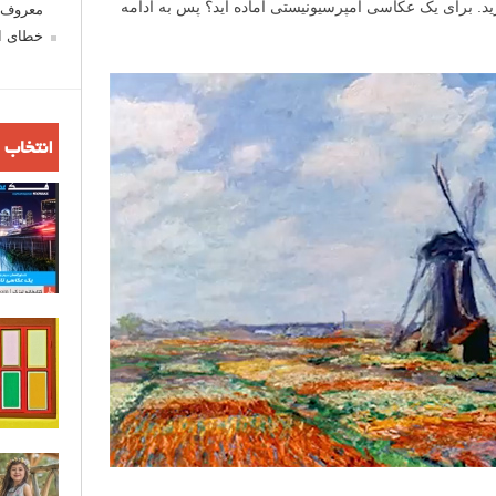
د. برای یک عکاسی امپرسیونیستی آماده اید؟ پس به ادامه
معروف ش
خطای اع
انتخاب 