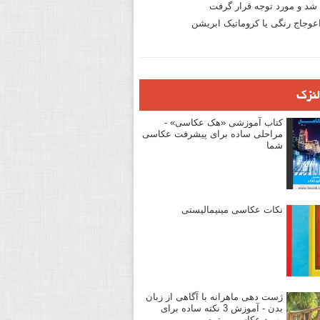
د و مورد توجه قرار گرفت
وجاج رنگی یا کروماتیک ابریشن
لنزک
کتاب آموزشی «هک عکاسی» -
مراحلی ساده برای پیشرفت عکاسی
شما
نکات عکاسی مینیمالیستی
ژست دهی ماهرانه با آگاهی از زبان
بدن - آموزش 3 نکته ساده برای
بهبود عکاسی پرتره