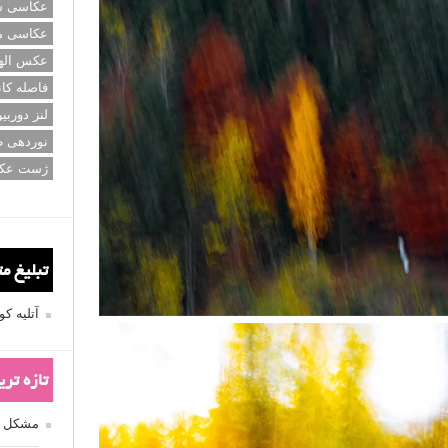
عکاسی سی
عکاسی م
عکس اله
فاصله کان
لنز دوربی
نوردهی ط
ژست عک
تبلیغ م
آتلیه 
تازه تر
مشکل فکوس