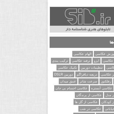
ها
وزش عکاسی
الهام عکاسی
 عکاسی
ایزو
ترفند عکاسی
ترکیب بندی
کاسی
تنظیمات دوربین
تکنیک عکاسی
ر عکاسی
دریچه دیافراگم
دوربین DSLR
رفلکتور
سرعت شاتر
عمق میدان
عکاسی آبستره
عکاسی اجسام بی جان
 مدل
عکاسی از پرندگان
 کودکان
عکاسی از گل ها
ابانی
عکاسی در شب