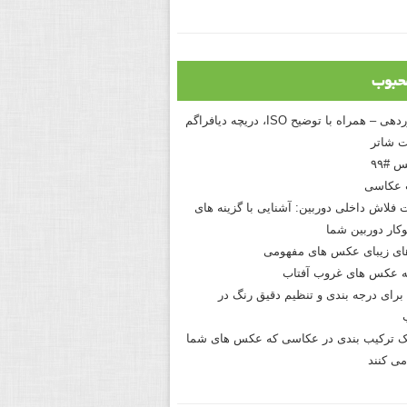
حبوب
درک نوردهی – همراه با توضیح ISO، دریچه دیافراگم
 شاتر
 #۹۹
 عکاسی
 فلاش داخلی دوربین: آشنایی با گزینه های
کار دوربین شما
های زیبای عکس های مفهومی
 عکس های غروب آفتاب
برای درجه بندی و تنظیم دقیق رنگ در
نیک ترکیب بندی در عکاسی که عکس های شما
می کنند