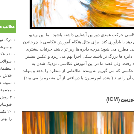
مطالب م
سی حرکت عمدی دوربین آشنایی داشته باشید. اما این ویدیو
دهد یا یادآوری کند. برای مثال هنگام آموزش عکاسی با چرخاندن
و سرعت
ی مطرح می شود: هرچه دایره ها ریز تر باشند جزئیات بیشتری
نقد عکس
ایره ها بزرگ تر باشند شکل اجزا بهم می ریزد و عکس بیشتر
سوالات
 رفت. ولی قصد ما در این آموزش عکاسی، نزدیک شدن به
تنظیمات
 که می گیریم به بیننده اطلاعاتی از منظره را بدهد و بتواند
فلاش تو
 نبیند (بیننده امپرسیون یا دریافتی از آن منظره را می بیند).
نمونه 
مجموعه
ن
۳ روش 
م
ن (ICM)
فتوشاپ
ا
۲۰ تک
ی
را بهتر 
ش
گ