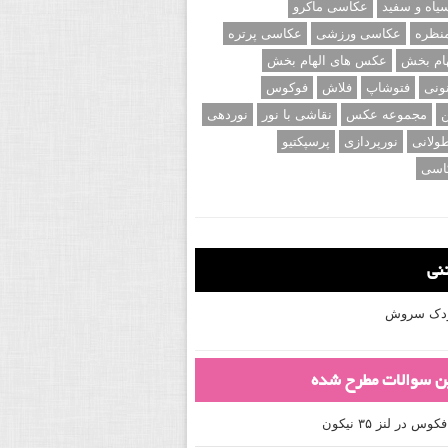
اه و سفید
عکاسی ماکرو
نظره
عکاسی ورزشی
عکاسی پرتره
ام بخش
عکس های الهام بخش
ونی
فتوشاپ
فلاش
فوکوس
ن
مجموعه عکس
نقاشی با نور
نوردهی
ولانی
نورپردازی
پرسپکتیو
اسی
تنی
کودک سروش
ین سوالات مطرح شده
 در لنز ۳۵ نیکون