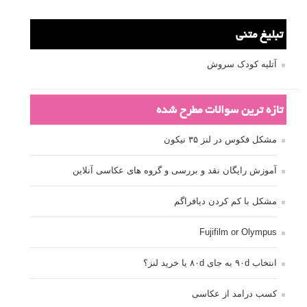
تبلیغ متنی
آتلیه کودک سروش
تازه ترین سوالات مطرح شده
مشکل فکوس در لنز ۳۵ نیکون
آموزش رایگان نقد و بررسی و گروه های عکاسی آنلاین
مشکل با کم کردن دیافراگم
Fujifilm or Olympus
انتخاب ۹۰d به جای ۸۰d یا خرید لنز؟
کسب درامد از عکاسی