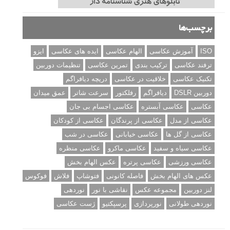
برچسب‌ها
ISO
آموزش عکاسی
الهام عکاسی
ایده های عکاسی
ایزو
ترفند عکاسی
ترکیب بندی
تمرین عکاسی
تنظیمات دوربین
تکنیک عکاسی
خلاقیت در عکاسی
دریچه دیافراگم
دوربین DSLR
دیافراگم
رفلکتور
سرعت شاتر
عمق میدان
عکاسی
عکاسی آبستره
عکاسی اجسام بی جان
عکاسی از مدل
عکاسی از پرندگان
عکاسی از کودکان
عکاسی از گل ها
عکاسی خیابانی
عکاسی در شب
عکاسی سیاه و سفید
عکاسی ماکرو
عکاسی منظره
عکاسی ورزشی
عکاسی پرتره
عکس الهام بخش
عکس های الهام بخش
فاصله کانونی
فتوشاپ
فلاش
فوکوس
لنز دوربین
مجموعه عکس
نقاشی با نور
نوردهی
نوردهی طولانی
نورپردازی
پرسپکتیو
ژست عکاسی