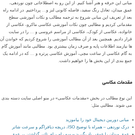
مبانی این حرفه و هنر آشنا کنیم. از این رو به اصطلاحاتی چون نوردهی،
عمق میدان، تعادل رنگ سفید، فاصله کانونی لنز و… پرداختیم. در ادامه راه
بعد از تعریف این مبانی شروع به ترجمه مطالب و نکات آموزشی سطح
مقدماتی کردیم و مطالبی چون نکات آموزشی عکاسی ماکرو، عکاسی از
خانواده، عکاسی از کودک، عکاسی از مراسم عروسی و … را در سایت
قرار دادیم. همچنین بعد از آن مطالب آموزشی را شروع کردیم که خواندن آن
ها نیازمند اطلاعات پایه و صرف زمان بیشتری بود. مطالبی مانند آموزش گام
به گام عکاسی از ساعت مچی، آموزش عکاسی پرتره و … که در ادامه یک
جمع بندی از این بخش ها را خواهیم داشت.
مقدمات عکاسی
این نوع مطالب در بخش «مقدمات عکاسی» در منو اصلی سایت دسته بندی
می شوند. مطالبی مثل:
مبانی دوربین دیجیتال خود را بیاموزید
درک نوردهی – همراه با توضیح ISO، دریچه دیافراگم و سرعت شاتر
عمق میدان را عمقی یاد بگیرید – سه راه برای تاثیر گذاشتن بر عمق