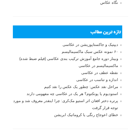
نگاه عکاس
تازه ترین مطالب
دیپتیک و جاکستا‌پوزیشن در عکاسی
۶۰ نمونه عکس سبک ماکسیمالیسم
وبینار دوره جامع آموزش ترکیب بندی عکاسی (فیلم ضبط شده)
ماکسیمالیسم در عکاسی
نقطه عطف در عکاسی
اندازه و تناسب در عکاسی
مراحل نقد عکس: چطور یک عکس را نقد کنیم
استودیوم یا پونکتوم؟ هر یک در عکاسی چه مفهومی دارند
پرتره دختر افغان اثر استیو مک‌کری: چرا اینقدر معروف شد و مورد
توجه قرار گرفت
خطای اعوجاج رنگی یا کروماتیک ابریشن