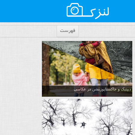
فهرست
دیپتیک و جاکستا‌پوزیشن در عکاسی